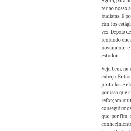
Agora, para a
ter ao nosso 
budistas. É p
rim (os estág
vez. Depois d
tentando enca
novamente, e 
estudou.
Veja bem, na
cabeça. Então
juntá-las, e 
por isso que
reforçam mut
conseguirmos 
que, por fim,
conhecimento 