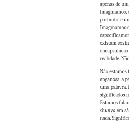
apenas de uma
imaginamos, o
portanto, é u
Imaginamos co
especificamen
existam sozin
encapsuladas 
realidade. Não
Não estamos f
enganosa, a p
uma palavra. 
significados 
Estamos falan
shunya
em sân
nada. Signific