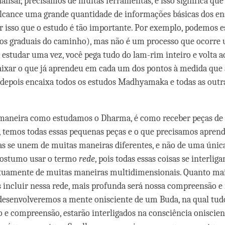
nalisar, precisamos de muitas ferramentas, e isso significa qu
alcance uma grande quantidade de informações básicas dos e
or isso que o estudo é tão importante. Por exemplo, podemos e
ios graduais do caminho), mas não é um processo que ocorre
e estudar uma vez, você pega tudo do lam-rim inteiro e volta a
ixar o que já aprendeu em cada um dos pontos à medida que
depois encaixa todos os estudos Madhyamaka e todas as outra
 maneira como estudamos o Dharma, é como receber peças de
, temos todas essas pequenas peças e o que precisamos aprende
elas se unem de muitas maneiras diferentes, e não de uma únic
 costumo usar o termo
rede
, pois todas essas coisas se interlig
uamente de muitas maneiras multidimensionais. Quanto mai
incluir nessa rede, mais profunda será nossa compreensão e i
 desenvolveremos a mente onisciente de um Buda, na qual tudo
e compreensão, estarão interligados na consciência oniscie