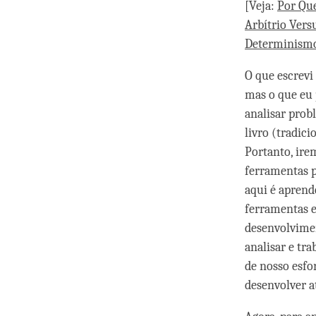
[Veja:
Por Qu
Arbítrio Ver
Determinism
O que escrevi
mas o que eu 
analisar prob
livro (tradic
Portanto, ire
ferramentas pa
aqui é aprend
ferramentas e
desenvolvime
analisar e tr
de nosso esfo
desenvolver a