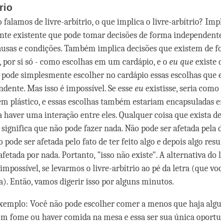
rio
 falamos de livre-arbítrio, o que implica o livre-arbítrio? Im
te existente que pode tomar decisões de forma independente
ausas e condições. Também implica decisões que existem de 
 por si só - como escolhas em um cardápio, e o
eu que
existe 
pode simplesmente escolher no cardápio essas escolhas que 
dente. Mas isso é impossível. Se esse
eu
existisse, seria como 
m plástico, e essas escolhas também estariam encapsuladas em
 haver uma interação entre eles. Qualquer coisa que exista d
significa que não pode fazer nada. Não pode ser afetada pela 
o pode ser afetada pelo fato de ter feito algo e depois algo resu
fetada por nada. Portanto, "isso não existe". A alternativa do l
 impossível, se levarmos o livre-arbítrio ao pé da letra (que vo
a). Então, vamos digerir isso por alguns minutos.
xemplo: Você não pode escolher comer a menos que haja alg
m fome ou haver comida na mesa e essa ser sua única oport