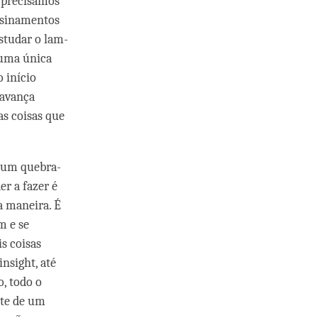
e precisamos
nsinamentos
studar o lam-
 uma única
o início
 avança
s coisas que
 um quebra-
r a fazer é
a maneira. É
am e se
s coisas
nsight, até
, todo o
nte de um