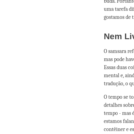
buda. Portant
uma tarefa di
gostamos de t
Nem Li
O samsara ref
mas pode hav
Essas duas co
mental e, ain
tradução, o q
O tempo se to
detalhes sobr
tempo - mas é
estamos falan
contêiner e e