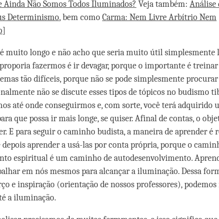
e Ainda Não Somos Todos Iluminados?
Veja também:
Análise 
sus Determinismo
, bem como
Carma: Nem Livre Arbítrio Nem
o
]
 é muito longo e não acho que seria muito útil simplesmente l
proporia fazermos é ir devagar, porque o importante é treina
lemas tão difíceis, porque não se pode simplesmente procura
ionalmente não se discute esses tipos de tópicos no budismo ti
mos até onde conseguirmos e, com sorte, você terá adquirido
ra que possa ir mais longe, se quiser. Afinal de contas, o objet
er. E para seguir o caminho budista, a maneira de aprender é 
 depois aprender a usá-las por conta própria, porque o camin
nto espiritual é um caminho de autodesenvolvimento. Apren
abalhar em nós mesmos para alcançar a iluminação. Dessa for
rço e inspiração (orientação de nossos professores), podemos
té a iluminação.