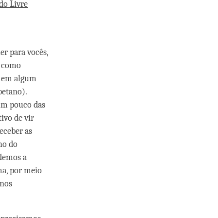
do Livre
er para vocês,
r como
r em algum
betano).
 um pouco das
ivo de vir
receber as
ho do
demos a
ma, por meio
 nos