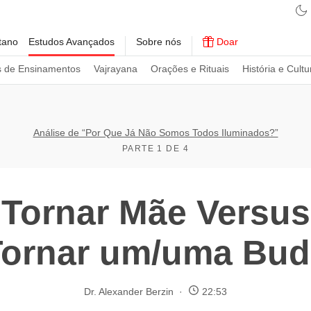
tano
Estudos Avançados
Sobre nós
Doar
s de Ensinamentos
Vajrayana
Orações e Rituais
História e Cultu
Análise de “Por Que Já Não Somos Todos Iluminados?”
PARTE 1 DE 4
Tornar Mãe Versu
Tornar um/uma Bud
Dr. Alexander Berzin
22:53