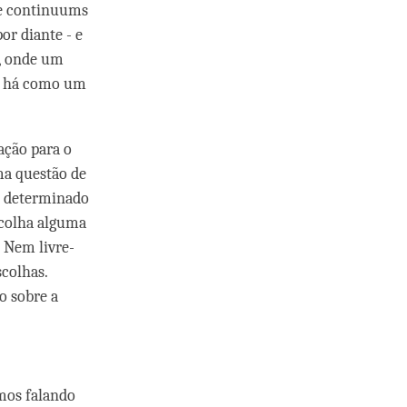
de continuums
or diante - e
, onde um
ão há como um
ação para o
ma questão de
 é determinado
scolha alguma
 Nem livre-
colhas.
o sobre a
mos falando