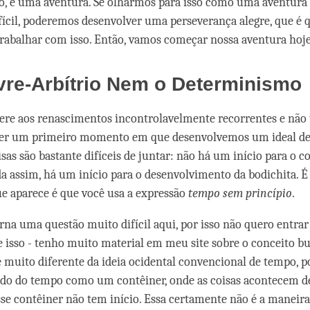
o, é uma aventura. Se olharmos para isso como uma aventura
fícil, poderemos desenvolver uma perseverança alegre, que é
rabalhar com isso. Então, vamos começar nossa aventura hoje
vre-Arbítrio Nem o Determinismo
ere aos renascimentos incontrolavelmente recorrentes e não 
er um primeiro momento em que desenvolvemos um ideal de 
isas são bastante difíceis de juntar: não há um início para o 
da assim, há um início para o desenvolvimento da bodichita. É 
ue aparece é que você usa a expressão
tempo sem princípio
.
rna uma questão muito difícil aqui, por isso não quero entra
e isso - tenho muito material em meu site sobre o conceito bu
 muito diferente da ideia ocidental convencional de tempo, p
do do tempo como um contêiner, onde as coisas acontecem d
sse contêiner não tem início. Essa certamente não é a maneira