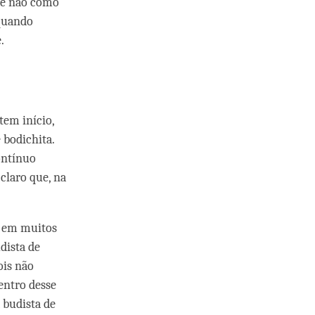
 e não como
 quando
.
tem início,
bodichita.
contínuo
claro que, na
r em muitos
dista de
ois não
entro desse
 budista de