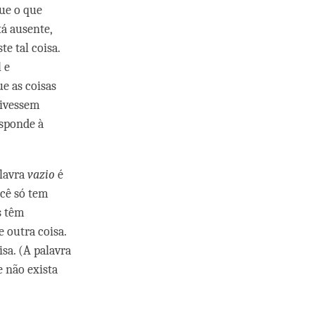
ue o que
á ausente,
e tal coisa.
 e
e as coisas
tivessem
esponde à
alavra
vazio
é
ocê só tem
s têm
e outra coisa.
sa. (A palavra
e não exista