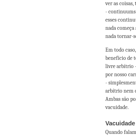
ver as coisas
- continuums 
esses contin
nada começa a
nada tornar-s
Em todo caso,
benefício de 
livre arbítri
por nosso ca
- simplesment
arbítrio nem
Ambas são pos
vacuidade.
Vacuidade
Quando falamo