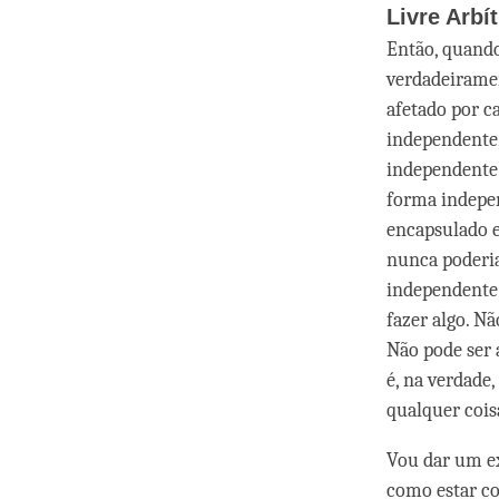
Livre Arbít
Então, quando
verdadeiramen
afetado por c
independente,
independente 
forma indepen
encapsulado e
nunca poderia
independente 
fazer algo. Nã
Não pode ser a
é, na verdade,
qualquer cois
Vou dar um e
como estar co