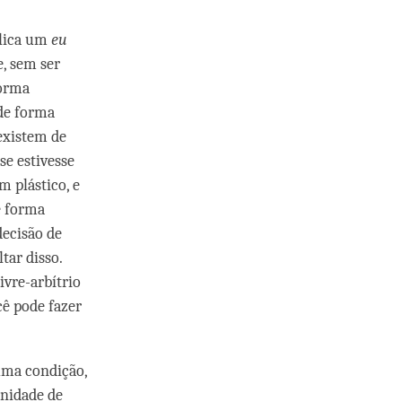
plica um
eu
, sem ser
forma
de forma
existem de
se estivesse
 plástico, e
e forma
decisão de
ltar disso.
ivre-arbítrio
cê pode fazer
uma condição,
unidade de