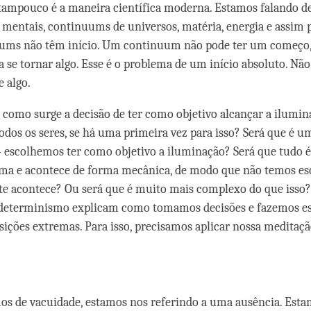
, tampouco é a maneira científica moderna. Estamos falando 
mentais, continuums de universos, matéria, energia e assim p
uums não têm início. Um continuum não pode ter um começo
 se tornar algo. Esse é o problema de um início absoluto. N
e algo.
 como surge a decisão de ter como objetivo alcançar a ilumin
todos os seres, se há uma primeira vez para isso? Será que é u
o - escolhemos ter como objetivo a iluminação? Será que tudo
rma e acontece de forma mecânica, de modo que não temos e
e acontece? Ou será que é muito mais complexo do que isso?
 determinismo explicam como tomamos decisões e fazemos es
ições extremas. Para isso, precisamos aplicar nossa meditaçã
s de vacuidade, estamos nos referindo a uma ausência. Esta