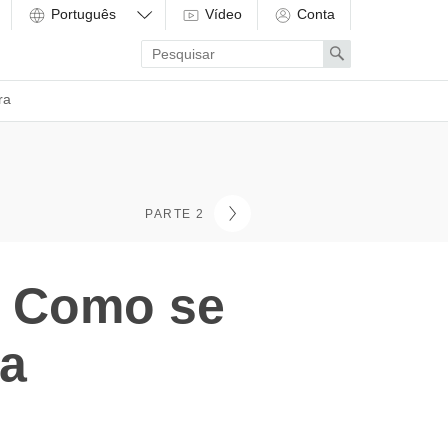
Vídeo
Conta
Enter
Search
search
term
ra
PARTE 2
s Como se
a