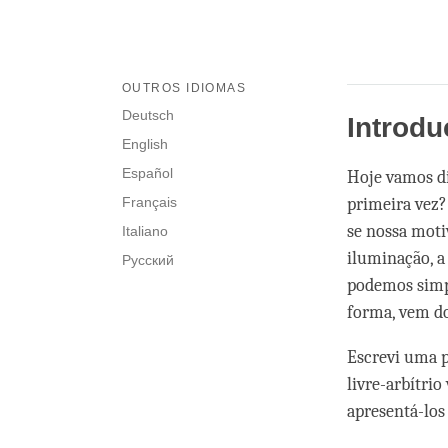
OUTROS IDIOMAS
Deutsch
Introd
English
Español
Hoje vamos di
Français
primeira vez?
se nossa motiv
Italiano
iluminação, a
Русский
podemos simpl
forma, vem d
Escrevi uma p
livre-arbítrio
apresentá-los 