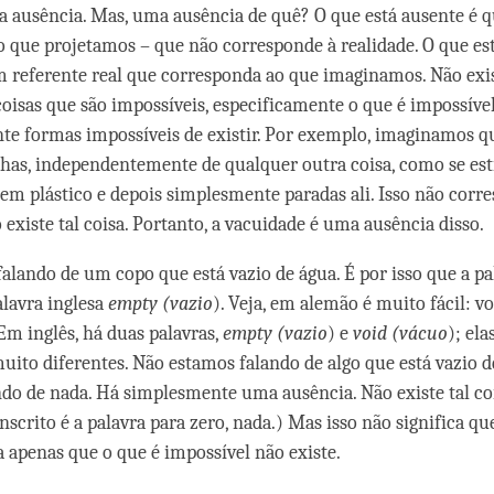
 ausência. Mas, uma ausência de quê? O que está ausente é q
 que projetamos – que não corresponde à realidade. O que est
m referente real que corresponda ao que imaginamos. Não exist
isas que são impossíveis, especificamente o que é impossível
te formas impossíveis de existir. Por exemplo, imaginamos qu
has, independentemente de qualquer outra coisa, como se es
em plástico e depois simplesmente paradas ali. Isso não corr
 existe tal coisa. Portanto, a vacuidade é uma ausência disso.
alando de um copo que está vazio de água. É por isso que a p
alavra inglesa
empty (vazio
). Veja, em alemão é muito fácil: v
Em inglês, há duas palavras,
empty (vazio
) e
void (vácuo
); ela
muito diferentes. Não estamos falando de algo que está vazio d
do de nada. Há simplesmente uma ausência. Não existe tal coi
scrito é a palavra para zero, nada.) Mas isso não significa qu
a apenas que o que é impossível não existe.