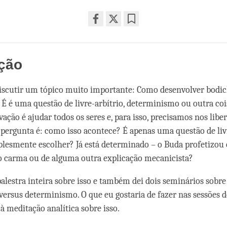
Share
Bookmark
on
facebook
ução
scutir um tópico muito importante: Como desenvolver bodic
 É é uma questão de livre-arbítrio, determinismo ou outra coi
ação é ajudar todos os seres e, para isso, precisamos nos libert
 pergunta é: como isso acontece? É apenas uma questão de livr
esmente escolher? Já está determinado – o Buda profetizou 
o carma ou de alguma outra explicação mecanicista?
alestra inteira sobre isso e também dei dois seminários sobre
 versus determinismo. O que eu gostaria de fazer nas sessões d
à meditação analítica sobre isso.