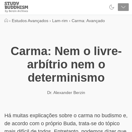
Close
Study
Buddhism
Home
›
Estudos Avançados
›
Lam-rim
›
Carma: Avançado
Carma: Nem o livre-
arbítrio nem o
determinismo
Dr. Alexander Berzin
Há muitas explicações sobre o carma no budismo e,
de acordo com o próprio Buda, trata-se do tópico
mais difícil de todos. Entretanto, podemos dizer que