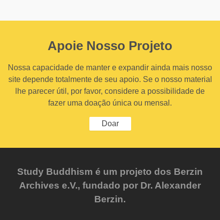
Apoie Nosso Projeto
Nossa capacidade de manter e expandir ainda mais nosso
site depende totalmente de seu apoio. Se o nosso material
lhe parecer útil, por favor, considere a possibilidade de
fazer uma doação única ou mensal.
Doar
Study Buddhism é um projeto dos Berzin
Archives e.V., fundado por Dr. Alexander
Berzin.