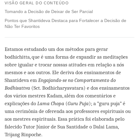
on
VISÃO GERAL DO CONTEÚDO
facebook
Tomando a Decisão de Deixar de Ser Parcial
Pontos que Shantideva Destaca para Fortalecer a Decisão de
Não Ter Favoritos
Estamos estudando um dos métodos para gerar
bodhichitta, que é uma forma de expandir as meditações
sobre igualar e trocar nossas atitudes em relação a nós
mesmos e aos outros. Ele deriva dos ensinamentos de
Shantideva em
Engajando-se no Comportamento do
Bodhisattva
(Sct. Bodhicharyavatara) e dos ensinamentos
dos vários mestres Kadam, além dos comentários e
explicações do
Lama Chopa
(
Guru Puja
); a “guru puja” é
uma cerimônia de oferenda aos professores espirituais ou
aos mestres espirituais. Essa prática foi elaborada pelo
falecido Tutor Júnior de Sua Santidade o Dalai Lama,
Trijang Rinpoche.