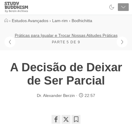
Close
Study
Buddhism
Home
›
Estudos Avançados
›
Lam-rim
›
Bodhichitta
Práticas para Igualar e Trocar Nossas Atitudes Práticas
PARTE 5 DE 9
A Decisão de Deixar
de Ser Parcial
Dr. Alexander Berzin
22:57
Share
Bookmark