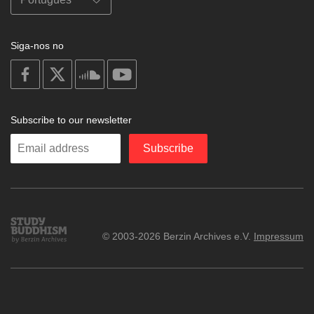
Siga-nos no
on
on
on
on
facebook
X
soundcloud
youtube
Subscribe to our newsletter
Enter
Subscribe
your
email
Study
© 2003-2026 Berzin Archives e.V.
Impressum
Buddhism
Home