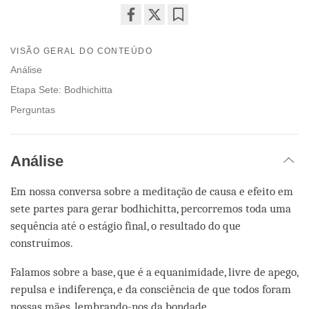
Share
Bookmark
on
VISÃO GERAL DO CONTEÚDO
facebook
Análise
Etapa Sete: Bodhichitta
Perguntas
Análise
Em nossa conversa sobre a meditação de causa e efeito em
sete partes para gerar bodhichitta, percorremos toda uma
sequência até o estágio final, o resultado do que
construímos.
Falamos sobre a base, que é a equanimidade, livre de apego,
repulsa e indiferença, e da consciência de que todos foram
nossas mães, lembrando-nos da bondade