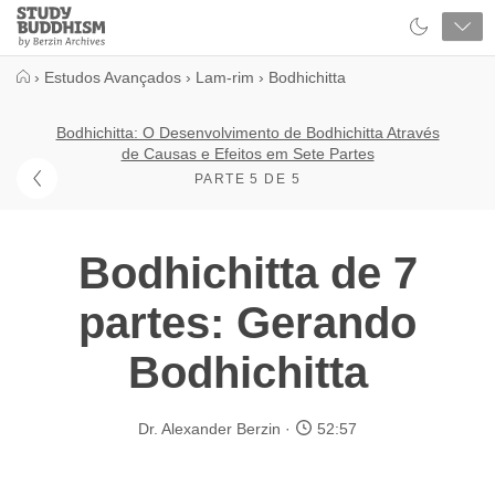
Close
Study
Buddhism
Home
›
Estudos Avançados
›
Lam-rim
›
Bodhichitta
Bodhichitta: O Desenvolvimento de Bodhichitta Através
de Causas e Efeitos em Sete Partes
PARTE 5 DE 5
Bodhichitta de 7
partes: Gerando
Bodhichitta
Dr. Alexander Berzin
52:57