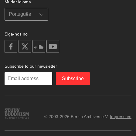
Mudar idioma
Siga-nos no
on
on
on
on
facebook
X
soundcloud
youtube
Subscribe to our newsletter
Enter
Subscribe
your
email
Study
© 2003-2026 Berzin Archives e.V.
Impressum
Buddhism
Home