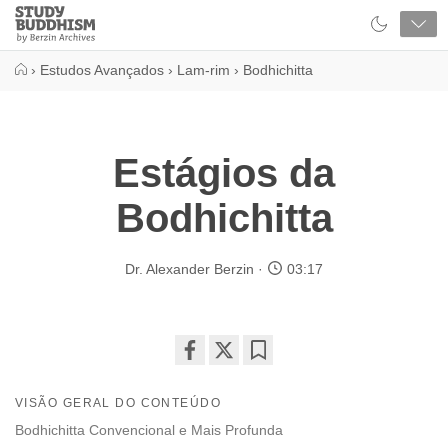
Close
Study
Buddhism
Home
›
Estudos Avançados
›
Lam-rim
›
Bodhichitta
Estágios da
Bodhichitta
Dr. Alexander Berzin
03:17
Share
Bookmark
on
VISÃO GERAL DO CONTEÚDO
facebook
Bodhichitta Convencional e Mais Profunda