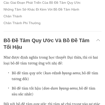
Các Giai Đoạn Phát Triển Của Bồ Đề Tâm Quy Ước
Những Tâm Sở Khác Đi Kèm Với Bồ Đề Tâm Hành
Chân Thành
Chân Thành Phi Thường
Bồ Đề Tâm Quy Ước Và Bồ Đề Tâm
Tối Hậu
Như được định nghĩa trong học thuyết Đại thừa, thì có hai
loại bồ đề tâm tương ứng với nhị đế:
Bồ đề tâm quy ước (
kun-rdzob byang-sems
, bồ đề tâm
tương đối)
Bồ đề tâm tối hậu (
don-dam byang-sems
, bồ đề tâm
sâu sắc nhất)
Đối với bồ đề tâm quy ước, thì tâm sẽ chú trọng vào sự giác