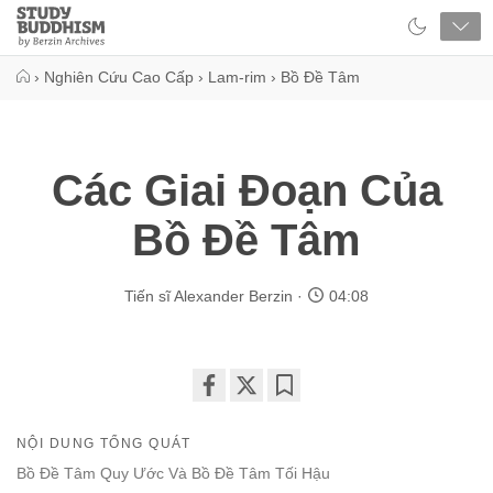
Close
Study
Buddhism
Home
›
Nghiên Cứu Cao Cấp
›
Lam-rim
›
Bồ Đề Tâm
Các Giai Đoạn Của
Bồ Đề Tâm
Tiến sĩ Alexander Berzin
04:08
Share
Bookmark
on
NỘI DUNG TỔNG QUÁT
facebook
Bồ Đề Tâm Quy Ước Và Bồ Đề Tâm Tối Hậu