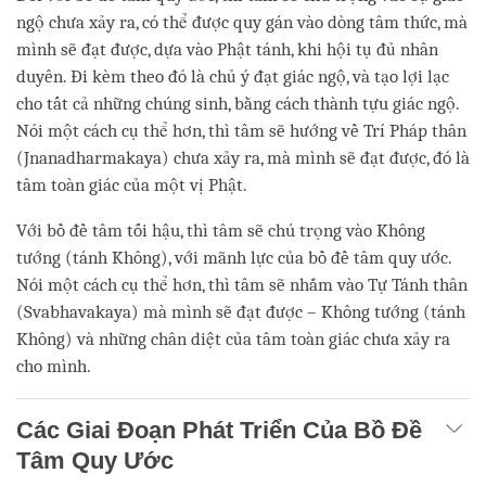
ngộ chưa xảy ra, có thể được quy gán vào dòng tâm thức, mà
mình sẽ đạt được, dựa vào Phật tánh, khi hội tụ đủ nhân
duyên. Đi kèm theo đó là chủ ý đạt giác ngộ, và tạo lợi lạc
cho tất cả những chúng sinh, bằng cách thành tựu giác ngộ.
Nói một cách cụ thể hơn, thì tâm sẽ hướng về Trí Pháp thân
(Jnanadharmakaya) chưa xảy ra, mà mình sẽ đạt được, đó là
tâm toàn giác của một vị Phật.
Với bồ đề tâm tối hậu, thì tâm sẽ chú trọng vào Không
tướng (tánh Không), với mãnh lực của bồ đề tâm quy ước.
Nói một cách cụ thể hơn, thì tâm sẽ nhắm vào Tự Tánh thân
(Svabhavakaya) mà mình sẽ đạt được – Không tướng (tánh
Không) và những chân diệt của tâm toàn giác chưa xảy ra
cho mình.
Các Giai Đoạn Phát Triển Của Bồ Đề
Tâm Quy Ước