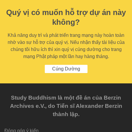
Quý vị có muốn hỗ trợ dự án này
không?
Khả năng duy trì và phát triển trang mạng này hoàn toàn
nhờ vào sự hỗ trợ của quý vị. Nếu nhận thấy tài liệu của
chúng tôi hữu ích thì xin quý vị cúng dường cho trang
mạng Phật pháp một lần hay hàng tháng.
Cúng Dường
Study Buddhism là một đề án của Berzin
Archives e.V., do Tiến sĩ Alexander Berzin
thành lập.
Đóng góp ý kiến