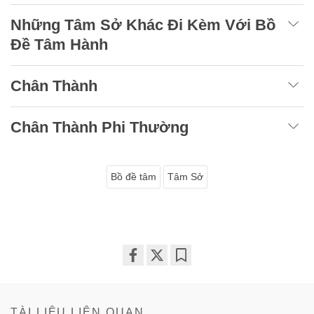
Những Tâm Sở Khác Đi Kèm Với Bồ
Đề Tâm Hành
Chân Thành
Chân Thành Phi Thường
Bồ đề tâm
Tâm Sở
Share
Bookmark
on
facebook
TÀI LIỆU LIÊN QUAN