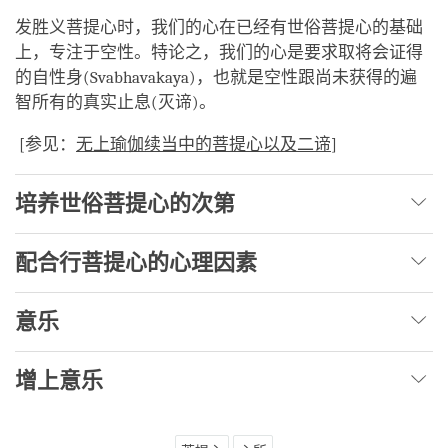
发胜义菩提心时，我们的心在已经有世俗菩提心的基础
上，专注于空性。特论之，我们的心是要求取将会证得
的自性身(Svabhavakaya)，也就是空性跟尚未获得的遍
智所有的真实止息(灭谛)。
[参见：
无上瑜伽续当中的菩提心以及二谛
]
培养世俗菩提心的次第
配合行菩提心的心理因素
意乐
增上意乐