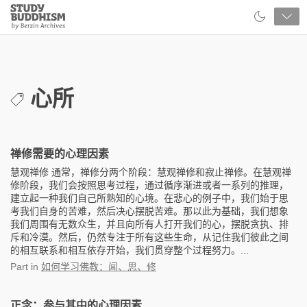
Close
Study
Buddhism
Home
心所
禅修需要的心理因素
慧观禅修 通常，禅修分两个阶段：慧观禅修和寂止禅修。在慧观禅
修阶段，我们会按照思考过程，通过循序渐进或者一系列的推理，
建立起一种我们自己所熟知的心境。在悲心的例子中，我们始于思
考我们自身的苦难，然后决心摆脱苦难。那以此为基础，我们想象
我们周围有无数众生，并且向所有人打开我们的心，摆脱贪执、排
斥和冷漠。然后，仍然专注于所有这些生命，从记住我们彼此之间
的相互联系和相互依存开始，我们贯穿整个过程努力。...
Part
in
如何学习佛教：闻、思、修
正念：参与其中的心理因素