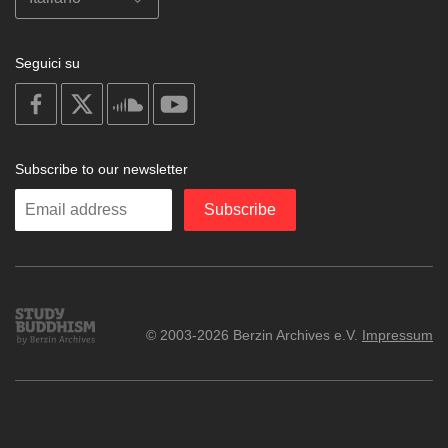
Seguici su
on
on
on
on
facebook
X
soundcloud
youtube
Subscribe to our newsletter
Enter
Subscribe
your
email
Study
© 2003-2026 Berzin Archives e.V.
Impressum
Buddhism
Home