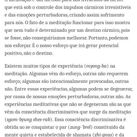
que está sob o controle dos impulsos cármicos irresistíveis
e das emoções perturbadoras, criando assim sofrimento
para nós. O fato de a meditação funcionar para isso mostra
que nem tudo é determinado por um destino cármico, pois
se fosse, não conseguiríamos melhorar. Portanto, podemos
nos esforçar. É o nosso esforço que irá gerar potencial
positivo, não o destino.
Existem muitos tipos de experiência (
myong-ba
) na
meditação. Algumas vêm do esforço, outras não requerem
esforço; algumas são intencionalmente provocadas, outras
não. Entre essas experiências, algumas podem se degenerar,
por causa de nossas emoções perturbadoras, outras não. As
experiências meditativas que não se degeneram são as que
vêm da consciência discriminativa que surge da meditação
(
sgom-byung shes-rab
). Essa consciência discriminativa é
obtida ao se conquistar o par (
zung-'brel
) constituído da
mente quieta e estabelecida de shamata (
zhi-gnas
) e da