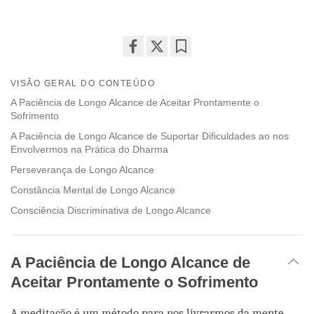
Share
Bookmark
on
VISÃO GERAL DO CONTEÚDO
facebook
A Paciência de Longo Alcance de Aceitar Prontamente o
Sofrimento
A Paciência de Longo Alcance de Suportar Dificuldades ao nos
Envolvermos na Prática do Dharma
Perseverança de Longo Alcance
Constância Mental de Longo Alcance
Consciência Discriminativa de Longo Alcance
A Paciência de Longo Alcance de
Aceitar Prontamente o Sofrimento
A meditação é um método para nos livrarmos da mente