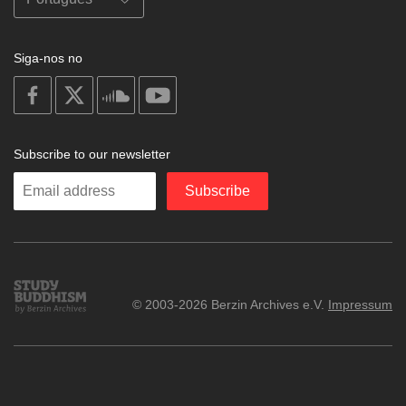
Siga-nos no
on
on
on
on
facebook
X
soundcloud
youtube
Subscribe to our newsletter
Enter
Subscribe
your
email
Study
© 2003-2026 Berzin Archives e.V.
Impressum
Buddhism
Home