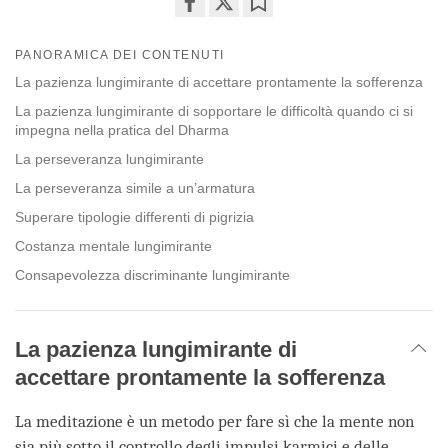
Share
Bookmark
on
PANORAMICA DEI CONTENUTI
facebook
La pazienza lungimirante di accettare prontamente la sofferenza
La pazienza lungimirante di sopportare le difficoltà quando ci si
impegna nella pratica del Dharma
La perseveranza lungimirante
La perseveranza simile a un’armatura
Superare tipologie differenti di pigrizia
Costanza mentale lungimirante
Consapevolezza discriminante lungimirante
La pazienza lungimirante di
accettare prontamente la sofferenza
La meditazione è un metodo per fare sì che la mente non
sia più sotto il controllo degli impulsi karmici e delle