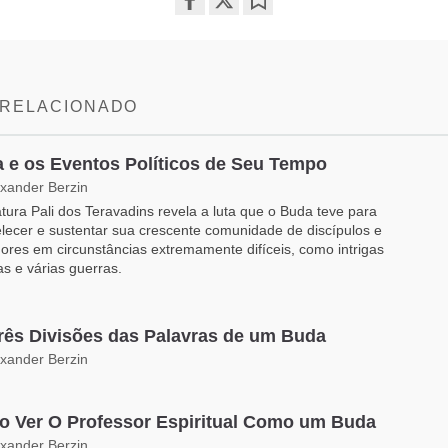
Share
Bookmark
on
facebook
 RELACIONADO
a e os Eventos Políticos de Seu Tempo
exander Berzin
ratura Pali dos Teravadins revela a luta que o Buda teve para
lecer e sustentar sua crescente comunidade de discípulos e
ores em circunstâncias extremamente difíceis, como intrigas
cas e várias guerras.
rês Divisões das Palavras de um Buda
exander Berzin
 Ver O Professor Espiritual Como um Buda
exander Berzin