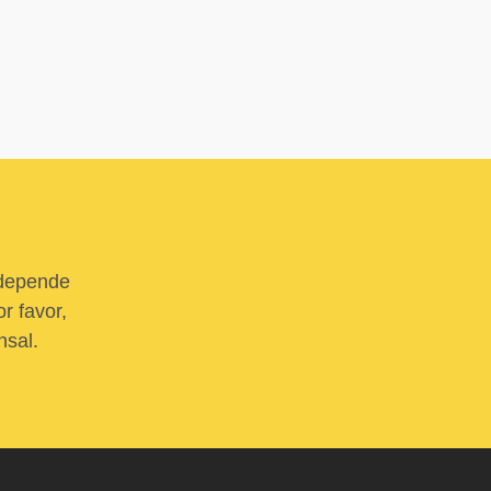
 depende
r favor,
nsal.