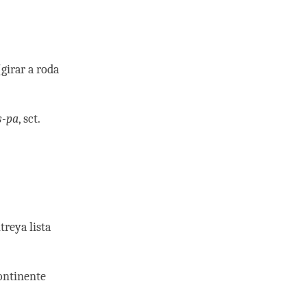
girar a roda
s-pa
, sct.
treya lista
ontinente