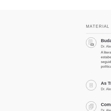
MATERIAL
​Bud
Dr. Al
A lite
estabe
seguid
políti
As T
Dr. Al
Como
Dr. Al