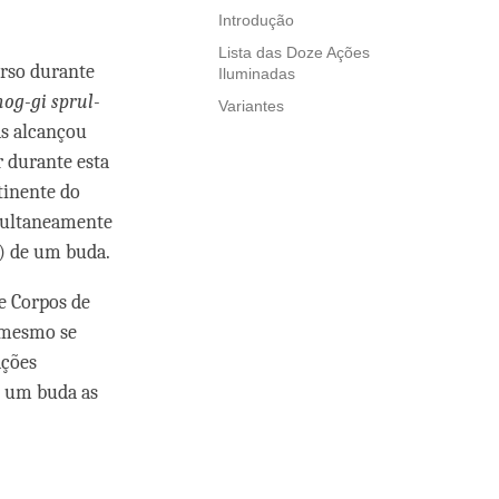
Introdução
Lista das Doze Ações
erso durante
Iluminadas
og-gi sprul-
Variantes
s alcançou
 durante esta
tinente do
imultaneamente
) de um buda.
e Corpos de
 mesmo se
ações
, um buda as