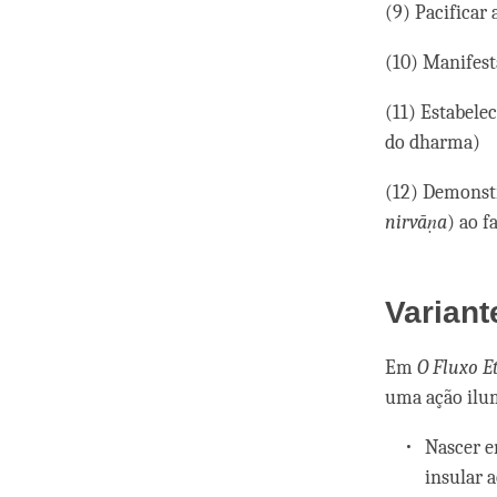
(9) Pacificar
(10) Manifest
(11) Estabele
do dharma)
(12) Demonstr
nirvāṇa
) ao f
Variant
Em
O Fluxo E
uma ação ilum
Nascer e
insular a