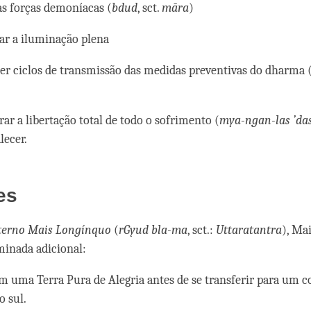
 as forças demoníacas (
bdud
, sct.
māra
)
ar a iluminação plena
cer ciclos de transmissão das medidas preventivas do dharma (
ar a libertação total de todo o sofrimento (
mya-ngan-las ’da
alecer.
es
terno Mais Longínquo
(
rGyud bla-ma
, sct.:
Uttaratantra
), Mai
inada adicional:
m uma Terra Pura de Alegria antes de se transferir para um c
o sul.