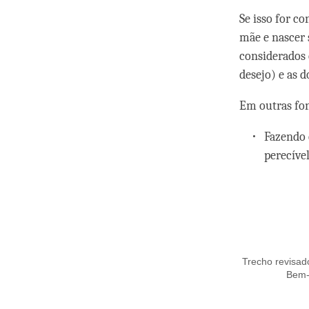
Se isso for c
mãe e nascer 
considerados 
desejo) e as 
Em outras fon
Fazendo 
perecível
Trecho revisad
Bem-D