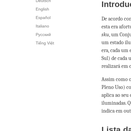
Deutsch
Introd
English
Español
De acordo com
Italiano
esta era afo
sku
, um Conj
Русский
um estado il
Tiếng Việt
era, cada um 
Sul) de cada 
realizará em 
Assim como o
Pleno Uso) c
aplica ao seu
iluminadas. Q
indica em out
Lista d