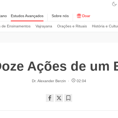
tano
Estudos Avançados
Sobre nós
Doar
s de Ensinamentos
Vajrayana
Orações e Rituais
História e Cultu
Doze Ações de um 
Dr. Alexander Berzin
02:04
Share
Bookmark
on