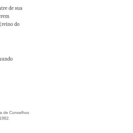
ntre de sua
serem
(reino do
 mundo
ia de Conselhos
 1982.