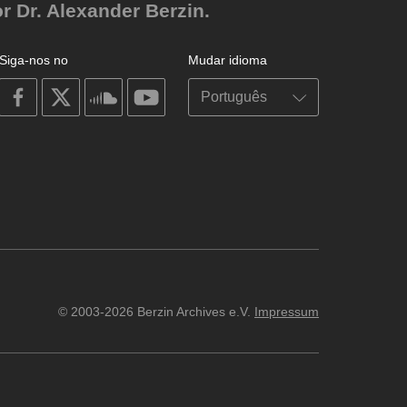
r Dr. Alexander Berzin.
Siga-nos no
Mudar idioma
on
on
on
on
facebook
X
soundcloud
youtube
© 2003-2026 Berzin Archives e.V.
Impressum