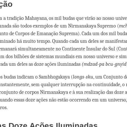
facebook
ução
 a tradição Mahayana, os mil budas que virão ao nosso univ
rtunada são todos exemplos de um Nirmanakaya Supremo (
mch
unto de Corpos de Emanação Suprema). Cada um dos mil buda
uminado há muito tempo. Quando cada um deles se manifestar
emanará simultaneamente no Continente Insular do Sul (Con
um dos bilhões de sistemas mundiais em nosso universo e s
cada um deles as doze ações iluminadas
(mdzad-pa bcu-gnyid
s budas indicam o Sambhogakaya (
longs-sku
, um Conjunto d
onstantemente, sem qualquer interrupção na continuidade, o
 conjunto de corpos Nirmanakaya e à sua realização das doze 
uando essas doze ações não estão ocorrendo em um universo
ros.
as Doze Ações Iluminadas