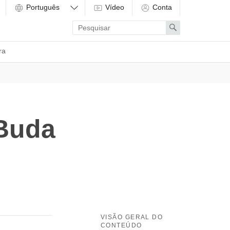
Vídeo
Conta
Enter
Search
search
term
ra
Buda
VISÃO GERAL DO
CONTEÚDO