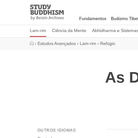
Close
Study
Buddhism
Fundamentos
Budismo Tibe
Home
Lam-rim
Ciência da Mente
Abhidharma e Sistema
›
Estudos Avançados
›
Lam-rim
›
Refúgio
As 
OUTROS IDIOMAS