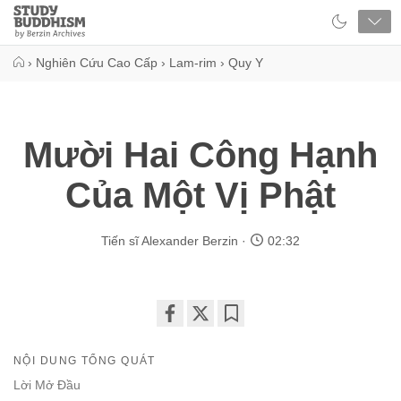
Close
Study
Buddhism
Home
›
Nghiên Cứu Cao Cấp
›
Lam-rim
›
Quy Y
Mười Hai Công Hạnh
Của Một Vị Phật
Tiến sĩ Alexander Berzin
02:32
Share
Bookmark
on
NỘI DUNG TỔNG QUÁT
facebook
Lời Mở Đầu