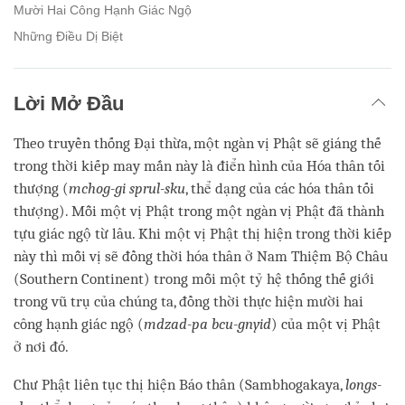
Mười Hai Công Hạnh Giác Ngộ
Những Điều Dị Biệt
Lời Mở Đầu
Theo truyền thống Đại thừa, một ngàn vị Phật sẽ giáng thế
trong thời kiếp may mắn này là điển hình của Hóa thân tối
thượng (
mchog-gi sprul-sku
, thể dạng của các hóa thân tối
thượng). Mỗi một vị Phật trong một ngàn vị Phật đã thành
tựu giác ngộ từ lâu. Khi một vị Phật thị hiện trong thời kiếp
này thì mỗi vị sẽ đồng thời hóa thân ở Nam Thiệm Bộ Châu
(Southern Continent) trong mỗi một tỷ hệ thống thế giới
trong vũ trụ của chúng ta, đồng thời thực hiện mười hai
công hạnh giác ngộ (
mdzad-pa bcu-gnyid
) của một vị Phật
ở nơi đó.
Chư Phật liên tục thị hiện Báo thân (Sambhogakaya,
longs-