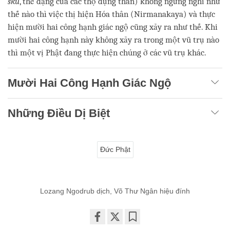
sku
, thể dạng của các thọ dụng thân) không ngừng nghỉ như
thế nào thì việc thị hiện Hóa thân (Nirmanakaya) và thực
hiện mười hai công hạnh giác ngộ cũng xảy ra như thế. Khi
mười hai công hạnh này không xảy ra trong một vũ trụ nào
thì một vị Phật đang thực hiện chúng ở các vũ trụ khác.
Mười Hai Công Hạnh Giác Ngộ
Những Điều Dị Biệt
Đức Phật
Lozang Ngodrub dịch, Võ Thư Ngân hiệu đính
Share
Bookmark