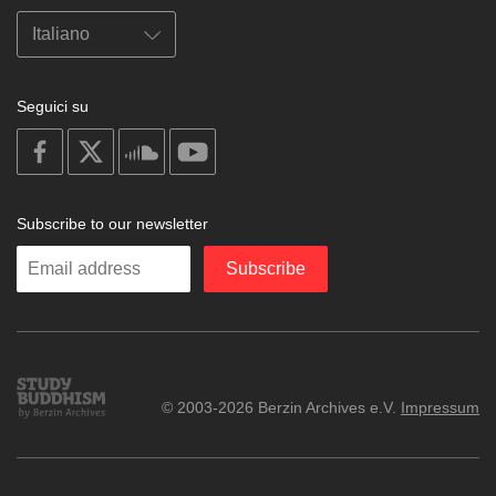
Seguici su
on
on
on
on
facebook
X
soundcloud
youtube
Subscribe to our newsletter
Enter
Subscribe
your
email
Study
© 2003-2026 Berzin Archives e.V.
Impressum
Buddhism
Home