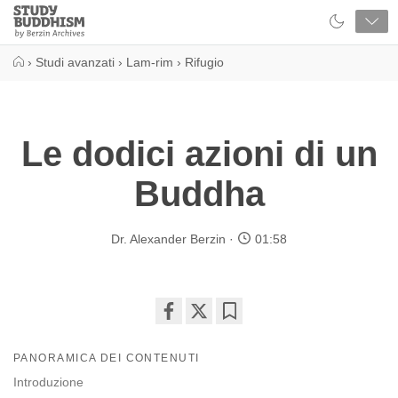
Close
Study
Buddhism
Home
›
Studi avanzati
›
Lam-rim
›
Rifugio
Le dodici azioni di un
Buddha
Dr. Alexander Berzin
01:58
Share
Bookmark
on
PANORAMICA DEI CONTENUTI
facebook
Introduzione