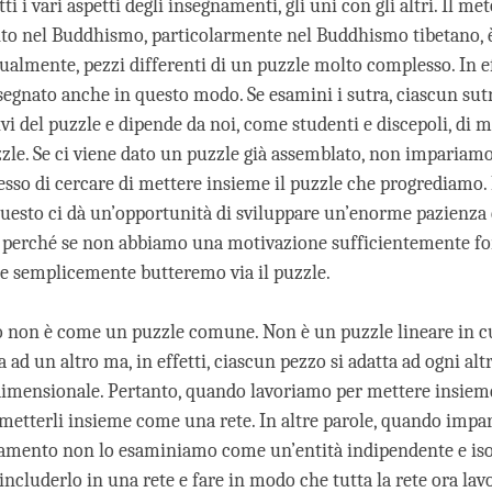
ti i vari aspetti degli insegnamenti, gli uni con gli altri. Il me
o nel Buddhismo, particolarmente nel Buddhismo tibetano, è 
ualmente, pezzi differenti di un puzzle molto complesso. In eff
egnato anche in questo modo. Se esamini i sutra, ciascun sutr
vi del puzzle e dipende da noi, come studenti e discepoli, di 
zzle. Se ci viene dato un puzzle già assemblato, non impariamo
esso di cercare di mettere insieme il puzzle che progrediamo. 
uesto ci dà un’opportunità di sviluppare un’enorme pazienza 
 perché se non abbiamo una motivazione sufficientemente fo
 semplicemente butteremo via il puzzle.
o non è come un puzzle comune. Non è un puzzle lineare in c
a ad un altro ma, in effetti, ciascun pezzo si adatta ad ogni alt
imensionale. Pertanto, quando lavoriamo per mettere insieme
metterli insieme come una rete. In altre parole, quando imp
amento non lo esaminiamo come un’entità indipendente e iso
ncluderlo in una rete e fare in modo che tutta la rete ora lav