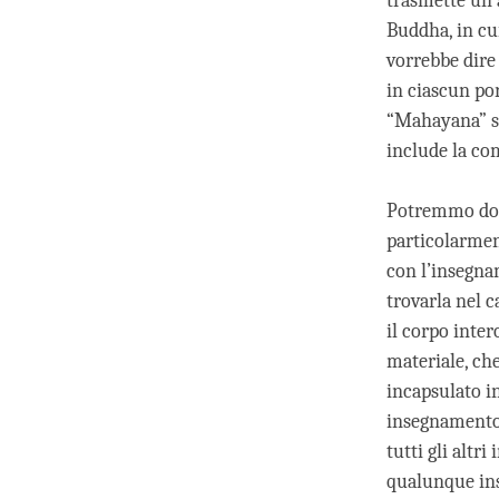
trasmette un 
Buddha, in cu
vorrebbe dire
in ciascun po
“Mahayana” si
include la com
Potremmo doma
particolarmen
con l’insegna
trovarla nel 
il corpo inter
materiale, che
incapsulato in
insegnamento
tutti gli altr
qualunque in