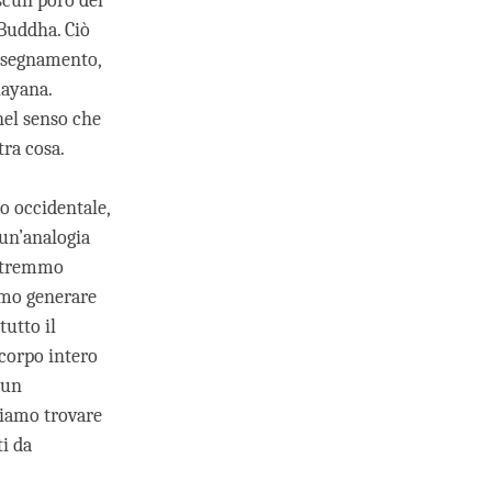
scun poro del
 Buddha. Ciò
insegnamento,
hayana.
nel senso che
tra cosa.
o occidentale,
 un’analogia
potremmo
amo generare
tutto il
 corpo intero
cun
iamo trovare
ti da