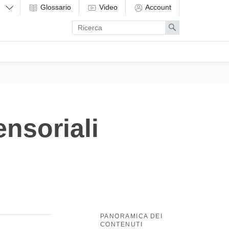
Glossario
Video
Account
Enter
Search
search
term
ensoriali
PANORAMICA DEI
CONTENUTI