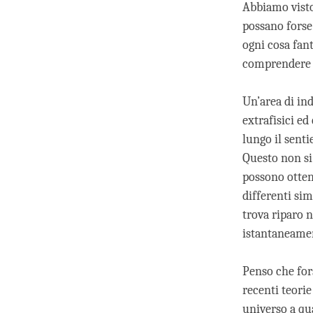
Abbiamo visto
possano forse
ogni cosa fan
comprendere q
Un’area di ind
extrafisici e
lungo il sent
Questo non si
possono ottene
differenti si
trova riparo n
istantaneament
Penso che for
recenti teorie
universo a qu