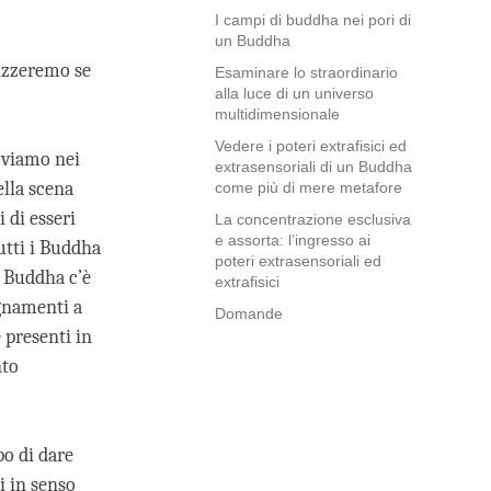
I campi di buddha nei pori di
un Buddha
lizzeremo se
Esaminare lo straordinario
alla luce di un universo
multidimensionale
Vedere i poteri extrafisici ed
roviamo nei
extrasensoriali di un Buddha
lla scena
come più di mere metafore
 di esseri
La concentrazione esclusiva
e assorta: l’ingresso ai
utti i Buddha
poteri extrasensoriali ed
l Buddha c’è
extrafisici
gnamenti a
Domande
 presenti in
nto
po di dare
i in senso