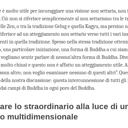
 è molto utile per incoraggiare una visione non settaria, non f
 Ciò non si riferisce semplicemente al non settarismo tra le t
lle Zen, o tra la tradizione Gelug e quella Kagyu, ma persino n
riferisce ad un atteggiamento non settario verso tutti i vari 
enti in quella tradizione. Spesso nella stessa tradizione otte
 una particolare iniziazione, una forma di Buddha a cui sia
on vogliamo sentir parlare di nessun’altra forma di Buddha. Di
olto chiusi e questo non è affatto un atteggiamento utile. 
essun altro; non voglio esaminare nessuno di questi altri”. Qu
 della nostra discussione: questa interconnessione di tutti gl
 dai campi di Buddha in ogni poro del Buddha.
re lo straordinario alla luce di u
o multidimensionale