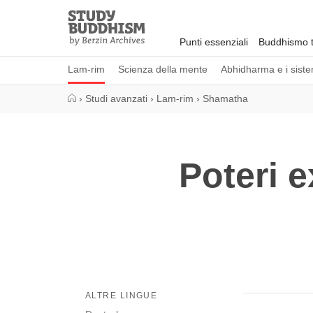
Close
Study
Buddhism
Punti essenziali
Buddhismo t
Home
Lam-rim
Scienza della mente
Abhidharma e i sistem
›
Studi avanzati
›
Lam-rim
›
Shamatha
Poteri e
ALTRE LINGUE