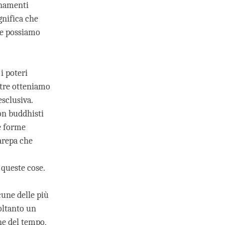
gnamenti
gnifica che
he possiamo
i poteri
ltre otteniamo
sclusiva.
on buddhisti
te forme
arepa che
 queste cose.
une delle più
soltanto un
ne del tempo,