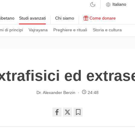
ibetano
Studi avanzati
Chi siamo
Come donare
i di principi
Vajrayana
Preghiere e rituali
Storia e cultura
xtrafisici ed extras
Dr. Alexander Berzin
24:48
Share
Bookmark
on