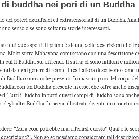
facebook
 di buddha nei pori di un Buddha
o dei poteri extrafisici ed extrasensoriali di un Buddha. Ana
anno senso o se sono soltanto storie interessanti.
are qui due aspetti. Il primo è alcune delle descrizioni che t
na. Molti sutra Mahayana cominciano con una descrizione de
in cui il Buddha sta offrendo il sutra: ci sono milioni e milioni
senti da ogni genere di reame. I testi allora descrivono come t
i di Buddha sono anche presenti. In ciascun poro del corpo de
uddha con un Buddha presente in esso, che offre anche inse
eri. Tutti i Buddha in tutti questi campi di Buddha sono anche
 degli altri Buddha. La scena illustrata diventa un assortime
dere: “Ma a cosa potrebbe mai riferirsi questo? Qual è lo sco
 descrizione?”. Non so se possiamo considerare tali descrizion