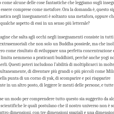
 come alcune delle cose fantastiche che leggiamo sugli inse
 essere comprese come metafore. Ora la domanda è, questo si
tastica negli insegnamenti è soltanto una metafora, oppure c
ualche aspetto di essi in un senso più letterale?
agine che salta agli occhi negli insegnamenti consiste in tutti 
d extrasensoriali che non solo un Buddha possiede, ma che ino
iero come risultato di sviluppare una perfetta concentrazione e
 limita nemmeno a praticanti buddhisti, perché anche yogi n
rli. Questi poteri includono l’abilità di moltiplicarci in mol
multaneamente, di diventare più grandi o più piccoli come Mil
ella punta di un corno di yak, di scomparire e poi riapparire
e in un altro posto, di leggere le menti delle persone, e tutte
se un modo per comprendere tutto questo sia suggerito da alc
 scientifiche le quali postulano che il nostro universo non è 
attro dimensioni, con tre dimensioni spaziali e una dimensio