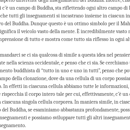
aspetto differente degli insegnamenti del Buddha. Inoltre, cia
i c’è un campo di Buddha, sta riflettendo ogni altro campo di
 che tutti gli insegnamenti si incastrano insieme in ciascun 
ro del Buddha. Dunque questo è un ottimo simbolo per il Ma
gnifica il veicolo vasto della mente. È incredibilmente vasto 
prensione di tutto e mostra come tutto sia riflesso in ogni al
ndarci se ci sia qualcosa di simile a questa idea nel pensier
te nella scienza occidentale, e penso che ci sia. Se cerchiamo
mento buddhista di “tutto in uno e uno in tutti”, penso che 
campo della clonazione, dove da una cellula di un corpo possi
o. In effetti in ciascuna cellula abbiamo tutte le informazioni, 
 rispecchia il corpo intero tale per cui, effettivamente, c’è un
 ciascuna singola cellula corporea. In maniera simile, in cias
 del Buddha, se esaminiamo abbastanza profondamente, poss
i insegnamenti e possiamo sviluppare tutti gli altri insegnamen
segnamento.