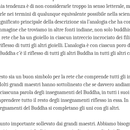
mia tendenza è di non considerarle troppo in senso letterale, m
le nei termini di qualunque equivalente possibile nella scienz
ignificato principale della descrizione sia l’analogia che ha con
magine che troviamo in altre fonti indiane, non solo buddhist
ete che ha un gioiello in ciascun intreccio incrociato dei fili
 riflesso di tutti gli altri gioielli. L’analogia è con ciascun por
uddha c’è il riflesso di tutti gli altri Buddha in tutti gli altri 
sto sia un buon simbolo per la rete che comprende tutti gli 
olti grandi maestri hanno sottolineato che se davvero andia
ciascuna parola degli insegnamenti del Buddha, in tutti i suoi 
endere tutto il resto degli insegnamenti riflesso in essa. In 
nsegnamenti del Buddha si completano gli uni con gli altri.
unto importante sollevato dai grandi maestri. Abbiamo bisog