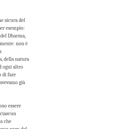
ne sicura del
per esempio:
 del Dharma,
a mente: non è
a
, della natura
d ogni altro
 di fare
 avevamo già
ono essere
 ciascun
ha che