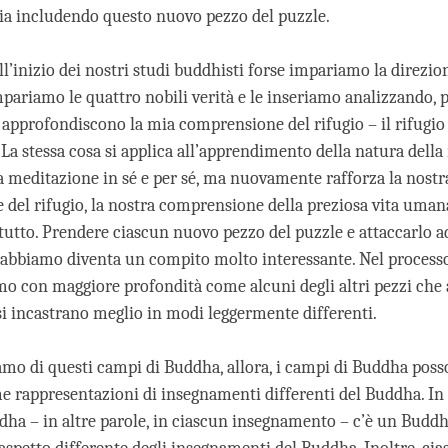
ia includendo questo nuovo pezzo del puzzle.
l’inizio dei nostri studi buddhisti forse impariamo la direzio
impariamo le quattro nobili verità e le inseriamo analizzando, 
approfondiscono la mia comprensione del rifugio – il rifugio
 La stessa cosa si applica all’apprendimento della natura dell
la meditazione in sé e per sé, ma nuovamente rafforza la nostr
del rifugio, la nostra comprensione della preziosa vita umana
 tutto. Prendere ciascun nuovo pezzo del puzzle e attaccarlo a
 abbiamo diventa un compito molto interessante. Nel processo
mo con maggiore profondità come alcuni degli altri pezzi che
si incastrano meglio in modi leggermente differenti.
mo di questi campi di Buddha, allora, i campi di Buddha poss
 rappresentazioni di insegnamenti differenti del Buddha. In
ha – in altre parole, in ciascun insegnamento – c’è un Budd