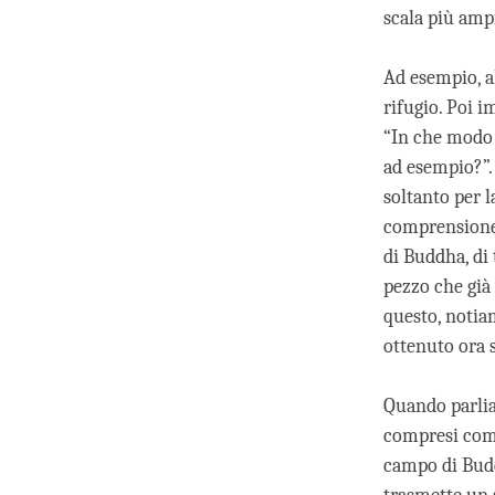
scala più amp
Ad esempio, al
rifugio. Poi 
“In che modo 
ad esempio?”.
soltanto per 
comprensione 
di Buddha, di
pezzo che già
questo, notia
ottenuto ora 
Quando parlia
compresi come
campo di Budd