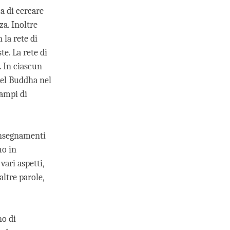
a di cercare
a. Inoltre
 la rete di
e. La rete di
. In ciascun
o del Buddha nel
campi di
insegnamenti
mo in
vari aspetti,
altre parole,
no di