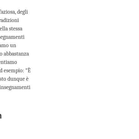
aziosa, degli
radizioni
ella stessa
insegnamenti
niamo un
mo abbastanza
ventiamo
Ad esempio: “È
esto dunque è
i insegnamenti
n