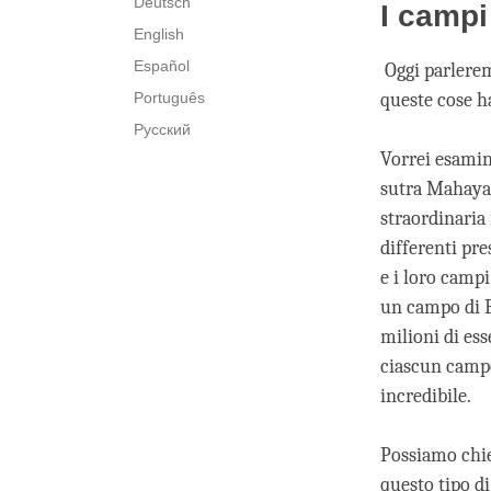
Deutsch
I campi
English
Español
Oggi parlerem
Português
queste cose h
Русский
Vorrei esamin
sutra Mahaya
straordinaria 
differenti pre
e i loro camp
un campo di B
milioni di ess
ciascun campo
incredibile.
Possiamo chie
questo tipo di