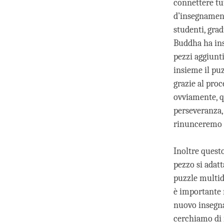
connettere tut
d’insegnament
studenti, grad
Buddha ha ins
pezzi aggiunti
insieme il pu
grazie al proc
ovviamente, q
perseveranza,
rinunceremo e
Inoltre quest
pezzo si adatt
puzzle multid
è importante 
nuovo insegn
cerchiamo di i