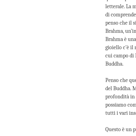
letterale. La 
di comprender
penso che il s
Brahma, un’im
Brahma è una r
gioiello c’è il
cui campo di B
Buddha.
Penso che que
del Buddha. M
profondità in 
possiamo compr
tutti i vari i
Questo è un p