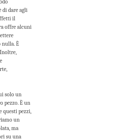
todo
di dare agli
etti il
a offre alcuni
mettere
 nulla. È
Inoltre,
e
rte,
ui solo un
ro pezzo. È un
 questi pezzi,
ariamo un
lata, ma
ori su una