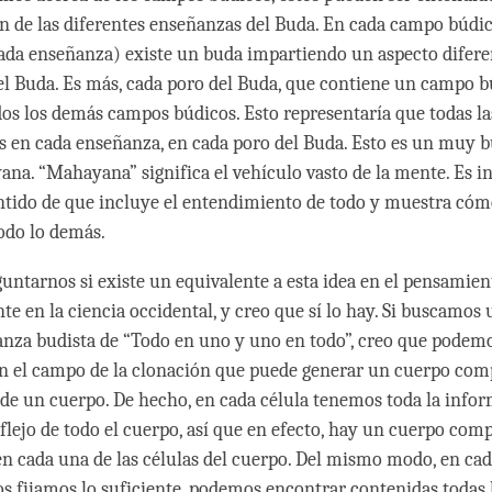
n de las diferentes enseñanzas del Buda. En cada campo búdic
cada enseñanza) existe un buda impartiendo un aspecto difere
l Buda. Es más, cada poro del Buda, que contiene un campo bú
dos los demás campos búdicos. Esto representaría que todas l
s en cada enseñanza, en cada poro del Buda. Esto es un muy 
ana. “Mahayana” significa el vehículo vasto de la mente. Es 
entido de que incluye el entendimiento de todo y muestra cóm
todo lo demás.
ntarnos si existe un equivalente a esta idea en el pensamien
te en la ciencia occidental, y creo que sí lo hay. Si buscamos
anza budista de “Todo en uno y uno en todo”, creo que podem
n el campo de la clonación que puede generar un cuerpo comp
 de un cuerpo. De hecho, en cada célula tenemos toda la infor
eflejo de todo el cuerpo, así que en efecto, hay un cuerpo com
n cada una de las células del cuerpo. Del mismo modo, en ca
nos fijamos lo suficiente, podemos encontrar contenidas todas 