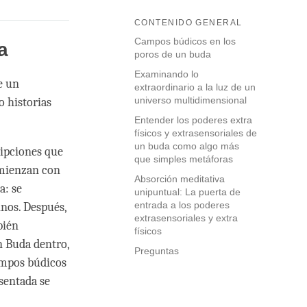
CONTENIDO GENERAL
Campos búdicos en los
a
poros de un buda
Examinando lo
e un
extraordinario a la luz de un
universo multidimensional
o historias
Entender los poderes extra
físicos y extrasensoriales de
un buda como algo más
ripciones que
que simples metáforas
omienzan con
Absorción meditativa
a: se
unipuntual: La puerta de
entrada a los poderes
inos. Después,
extrasensoriales y extra
bién
físicos
n Buda dentro,
Preguntas
ampos búdicos
sentada se