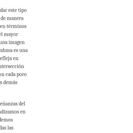
dar este tipo
s de manera
s en términos
 el mayor
, una imagen
Brahma es una
efleja en
ntersección
con cada poro
os demás
señanzas del
ndizamos en
odemos
das las