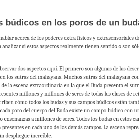
Share
Bookmark
on
facebook
 búdicos en los poros de un bud
ablar acerca de los poderes extra físicos y extrasensoriales d
 analizar si estos aspectos realmente tienen sentido o son sól
bservar dos aspectos aquí. El primero son algunas de las desc
en los sutras del mahayana. Muchos sutras del mahayana c
 de la escena extraordinaria en la que el Buda presenta el sutr
esentes millones y millones de seres de todas las clases de re
scriben cómo todos los budas y sus campos búdicos están tam
 cada poro del cuerpo del Buda existe un campo búdico con u
 enseñanzas a millones de seres. Todos los budas en estos c
 presentes en cada uno de los demás campos. La escena repre
un despliegue increíble.