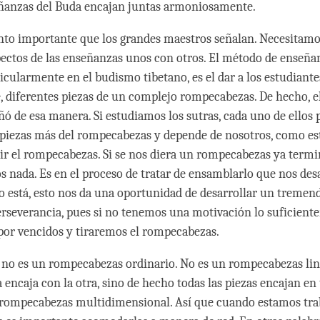
eñanzas del Buda encajan juntas armoniosamente.
nto importante que los grandes maestros señalan. Necesitamo
pectos de las enseñanzas unos con otros. El método de enseña
icularmente en el budismo tibetano, es el dar a los estudiante
 diferentes piezas de un complejo rompecabezas. De hecho, e
ó de esa manera. Si estudiamos los sutras, cada uno de ellos
piezas más del rompecabezas y depende de nosotros, como es
nir el rompecabezas. Si se nos diera un rompecabezas ya term
 nada. Es en el proceso de tratar de ensamblarlo que nos des
o está, esto nos da una oportunidad de desarrollar un treme
erseverancia, pues si no tenemos una motivación lo suficient
or vencidos y tiraremos el rompecabezas.
 no es un rompecabezas ordinario. No es un rompecabezas li
 encaja con la otra, sino de hecho todas las piezas encajan en 
 rompecabezas multidimensional. Así que cuando estamos tra