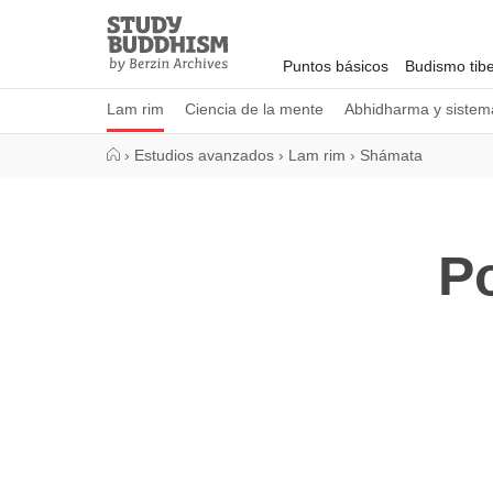
Close
Study
Buddhism
Puntos básicos
Budismo tib
Home
Lam rim
Ciencia de la mente
Abhidharma y sistema
›
Estudios avanzados
›
Lam rim
›
Shámata
Po