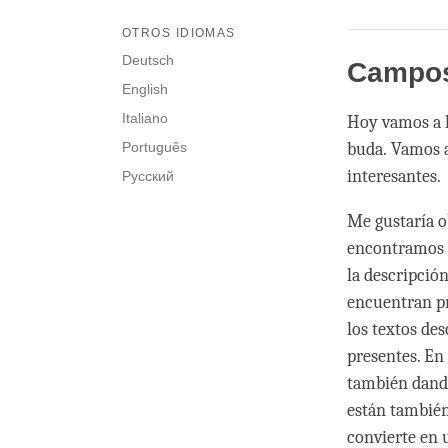
OTROS IDIOMAS
Deutsch
Campos
English
Italiano
Hoy vamos a h
Português
buda. Vamos a
interesantes.
Русский
Me gustaría o
encontramos 
la descripción
encuentran pr
los textos de
presentes. En
también dando
están también
convierte en 