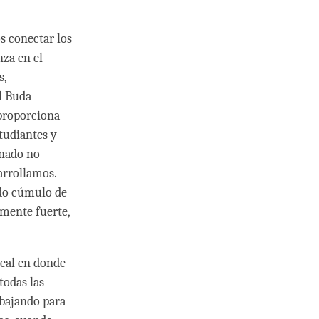
s conectar los
nza en el
s,
l Buda
 proporciona
tudiantes y
inado no
arrollamos.
ndo cúmulo de
emente fuerte,
neal en donde
todas las
bajando para