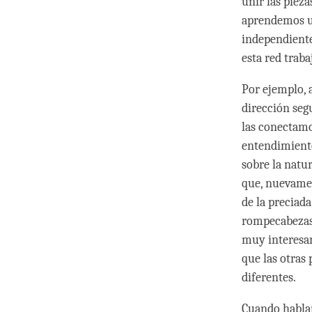
unir las piez
aprendemos u
independiente
esta red trab
Por ejemplo, 
dirección seg
las conectamo
entendimiento
sobre la natu
que, nuevamen
de la preciad
rompecabezas 
muy interesa
que las otras
diferentes.
Cuando hablam