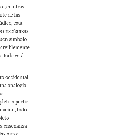
o (en otras
nte de las
dico, está
as enseñanzas
buen símbolo
increíblemente
o todo está
to occidental,
 una analogía
os
leto a partir
mación, todo
pleto
da enseñanza
las otras