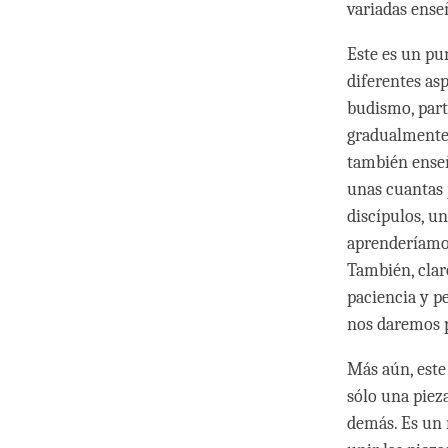
variadas ens
Este es un pu
diferentes as
budismo, part
gradualmente,
también enseñ
unas cuantas 
discípulos, u
aprenderíamos
También, clar
paciencia y p
nos daremos p
Más aún, este
sólo una pieza
demás. Es un