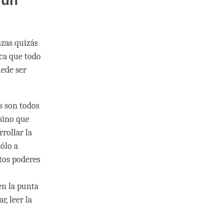
 un
nzas quizás
ica que todo
uede ser
s son todos
 sino que
rollar la
ólo a
stos poderes
n la punta
, leer la