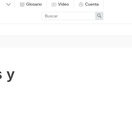
Glosario
Vídeo
Cuenta
Enter
Search
search
term
s y