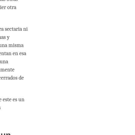
ier otra
a sectaria ni
nas y
e una misma
sentan en esa
 una
almente
cerrados de
e este es un
s