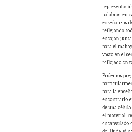
representació
palabras, en 
enseñanzas de
reflejando to
encajan junta
para el mahay
vasto en el s
reflejado en 
Podemos pregu
particularmen
para la enseñ
encontrarlo e
de una célula
el material, r
encapsulado e
del Buda, si 