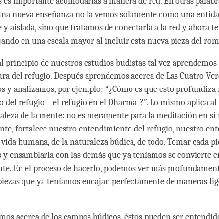
as es importante acomodarlas a manera de red. En otras palabr
na nueva enseñanza no la vemos solamente como una entid
 y aislada, sino que tratamos de conectarla a la red y ahora t
ajando en una escala mayor al incluir esta nueva pieza del ro
al principio de nuestros estudios budistas tal vez aprendemos 
ura del refugio. Después aprendemos acerca de Las Cuatro Ver
s y analizamos, por ejemplo: “¿Cómo es que esto profundiza
 del refugio – el refugio en el Dharma-?”. Lo mismo aplica al
raleza de la mente: no es meramente para la meditación en sí
te, fortalece nuestro entendimiento del refugio, nuestro en
a vida humana, de la naturaleza búdica, de todo. Tomar cada pi
y ensamblarla con las demás que ya teníamos se convierte e
nte. En el proceso de hacerlo, podemos ver más profundamen
 piezas que ya teníamos encajan perfectamente de maneras li
os acerca de los campos búdicos, éstos pueden ser entendid