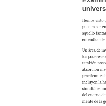
Examina
univers
Hemos visto q
pueden ser en
aquello fantá
entendido de 
Un área de in
los poderes ex
también nosot
absorción med
practicantes 
incluyen la h
simultáneame
del cuerno de
mente de la ge