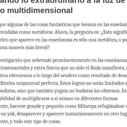
ndo lo extraordinario a la luz de
o multidimensional
ue algunas de las cosas fantásticas que leemos en las enseña
tendidas como metáforas. Ahora, la pregunta es: ¿Esto signif
stico que aparece en las enseñanzas es sólo una metáfora, o p
una manera más literal?
vestigación que sobresale prominentemente en las enseñanza
trasensoriales y extra físicos que no sólo el Buda manifiesta,
ros obtenemos a lo largo del sendero como resultado de desar
itativa unipuntual perfecta. Estos logros no están limitados s
budistas, sino que también yoguis no budistas los obtienen. E
abilidad de multiplicarse a sí mismo en diferentes formas
nte, hacerse grande y pequeño como Milarepa refugiándose e
 un yak, desaparecer y aparecer instantáneamente en otro lugar
nte, y todo este tipo de cosas.