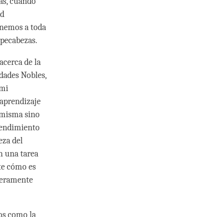
as, cuando
ad
enemos a toda
mpecabezas.
acerca de la
dades Nobles,
 mi
 aprendizaje
 misma sino
tendimiento
eza del
n una tarea
te cómo es
geramente
os como la