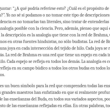
ntar: “¿A qué podría referirse esto? ¿Cuál es el propósito de 
n?”. Yo no sé si podamos o no tomar este tipo de descripcione
ndencia es no tomarlas tan literales, sino tratar de entenderla
analogía posible con la ciencia. Pero, además, pienso que aquí
e la descripción es la analogía que tiene con la red de Brahma
os en otras fuentes hinduistas, no sólo budistas. La red de 
una joya en cada intersección del tejido de hilo. Cada joya se r
ás. La red de Brahma es una red que tiene un espejo en cada i
hilo. Cada espejo se refleja en todos los demás. La analogía es 
refleja en su campo búdico a todos los otros budas en todos l
os.
 es un buen símbolo para la red que comprenden todas las en
 grandes maestros han enfatizado en que si realmente profu
de las enseñanzas del Buda, en todos sus variados aspectos, p
sto de las enseñanzas reflejadas en ellas. En otras palabras, to