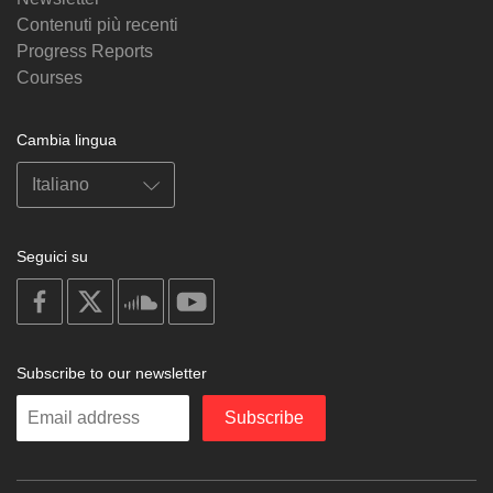
Contenuti più recenti
Progress Reports
Courses
Cambia lingua
Seguici su
on
on
on
on
facebook
X
soundcloud
youtube
Subscribe to our newsletter
Enter
Subscribe
your
email