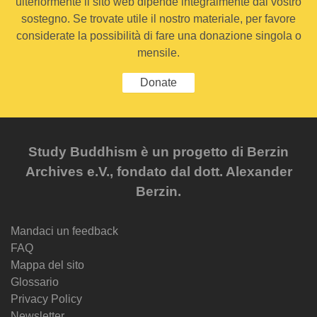
ulteriormente il sito web dipende integralmente dal vostro
sostegno. Se trovate utile il nostro materiale, per favore
considerate la possibilità di fare una donazione singola o
mensile.
Donate
Study Buddhism è un progetto di Berzin
Archives e.V., fondato dal dott. Alexander
Berzin.
Mandaci un feedback
FAQ
Mappa del sito
Glossario
Privacy Policy
Newsletter