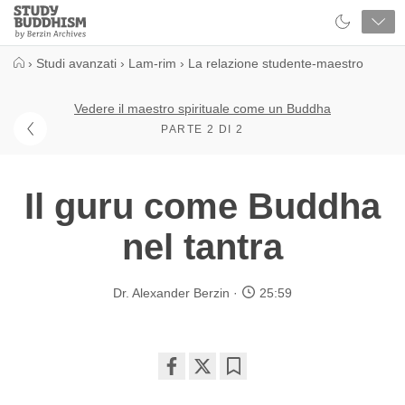
Close
Study
Buddhism
Home
›
Studi avanzati
›
Lam-rim
›
La relazione studente-maestro
Vedere il maestro spirituale come un Buddha
PARTE 2 DI 2
Il guru come Buddha
nel tantra
Dr. Alexander Berzin
25:59
Share
Bookmark