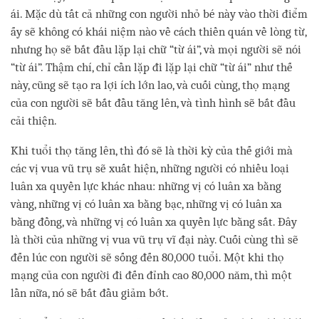
ái. Mặc dù tất cả những con người nhỏ bé này vào thời điểm
ấy sẽ không có khái niệm nào về cách thiền quán về lòng từ,
nhưng họ sẽ bắt đầu lặp lại chữ “từ ái”, và mọi người sẽ nói
“từ ái”. Thậm chí, chỉ cần lặp đi lặp lại chữ “từ ái” như thế
này, cũng sẽ tạo ra lợi ích lớn lao, và cuối cùng, thọ mạng
của con người sẽ bắt đầu tăng lên, và tình hình sẽ bắt đầu
cải thiện.
Khi tuổi thọ tăng lên, thì đó sẽ là thời kỳ của thế giới mà
các vị vua vũ trụ sẽ xuất hiện, những người có nhiều loại
luân xa quyền lực khác nhau: những vị có luân xa bằng
vàng, những vị có luân xa bằng bạc, những vị có luân xa
bằng đồng, và những vị có luân xa quyền lực bằng sắt. Đây
là thời của những vị vua vũ trụ vĩ đại này. Cuối cùng thì sẽ
đến lúc con người sẽ sống đến 80,000 tuổi. Một khi thọ
mạng của con người đi đến đỉnh cao 80,000 năm, thì một
lần nữa, nó sẽ bắt đầu giảm bớt.