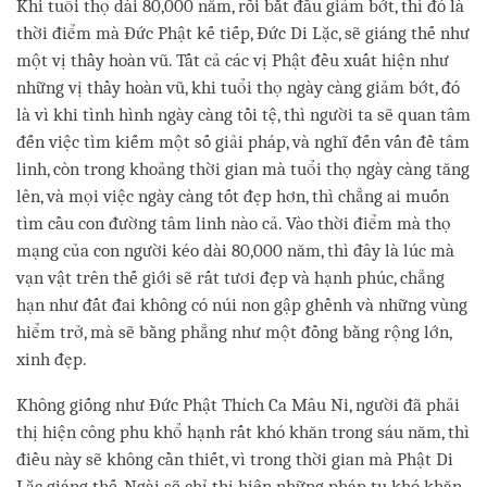
Khi tuổi thọ dài 80,000 năm, rồi bắt đầu giảm bớt, thì đó là
thời điểm mà Đức Phật kế tiếp, Đức Di Lặc, sẽ giáng thế như
một vị thầy hoàn vũ. Tất cả các vị Phật đều xuất hiện như
những vị thầy hoàn vũ, khi tuổi thọ ngày càng giảm bớt, đó
là vì khi tình hình ngày càng tồi tệ, thì người ta sẽ quan tâm
đến việc tìm kiếm một số giải pháp, và nghĩ đến vấn đề tâm
linh, còn trong khoảng thời gian mà tuổi thọ ngày càng tăng
lên, và mọi việc ngày càng tốt đẹp hơn, thì chẳng ai muốn
tìm cầu con đường tâm linh nào cả. Vào thời điểm mà thọ
mạng của con người kéo dài 80,000 năm, thì đây là lúc mà
vạn vật trên thế giới sẽ rất tươi đẹp và hạnh phúc, chẳng
hạn như đất đai không có núi non gập ghềnh và những vùng
hiểm trở, mà sẽ bằng phẳng như một đồng bằng rộng lớn,
xinh đẹp.
Không giống như Đức Phật Thích Ca Mâu Ni, người đã phải
thị hiện công phu khổ hạnh rất khó khăn trong sáu năm, thì
điều này sẽ không cần thiết, vì trong thời gian mà Phật Di
Lặc giáng thế, Ngài sẽ chỉ thị hiện những pháp tu khó khăn