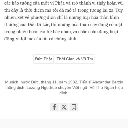
các hảo tướng của một vị Phật, và trở thành vị thầy hoàn vũ,
thì đây là thời điểm mà tôi đã mô tả trong tương lai xa. Tuy
nhiên, xét về phương diện chỉ là những loại hóa thân bình
thường của Đức Di Lặc, thì những hóa thân này đang có mặt
trong nhiều hoàn cảnh khác nhau, và chắc chắn đang hoạt
động, vì lợi lạc của tất cả chúng sinh.
Đức Phật
Thời Gian và Vũ Trụ
Munich, nước Đức, tháng 11, năm 1982, Tiến sĩ Alexander Berzin
thông dịch. Lozang Ngodrub chuyển Việt ngữ; Võ Thư Ngân hiệu
đính.
Share
Bookmark
on
facebook