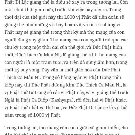
Phật Di Lặc giáng thế là điều sẽ xảy ra trong tương lai. Còn
một chút thời gian nữa, trước khi việc này xảy ra. Trong
thời đại của thế giới này thì 1,000 vị Phật đã tiên đoán sẽ
giáng thế như những vị thầy hoàn vũ, và tất cả những vị
Phật này sẽ giáng thế trong thời kỳ mà thọ mạng của con
người đang suy giảm. Thọ mạng của con người trải qua các
chu kỳ trong một thời đại của thế giới, và Đức Phật hiện
thời, Đức Thích Ca Mâu Ni, đã giáng thế, khi thọ mạng của
con người là một trăm tuổi, và trên đà sút giảm hơn, trong
thời kỳ suy vong. Đây vẫn là thời giáo hóa của Đức Phật
Thích Ca Mâu Ni. Trong số hàng ngàn vị Phật trong thời
kiếp này, thì Đức Phật đương kim, Đức Thích Ca Mâu Ni, là
vị Phật thứ tư trong số các vị Phật này, và vị giáng thế trước
Ngài là Phật Ca Diếp (Kashyapa), rồi đến hai vị Phật khác,
vị Phật thứ nhất và thứ hai, và Đức Phật Di Lặc sẽ là vị thứ
năm trong số 1,000 vị Phật.
Trong tương lai, thọ mạng của con người sẽ giảm thiểu, cho