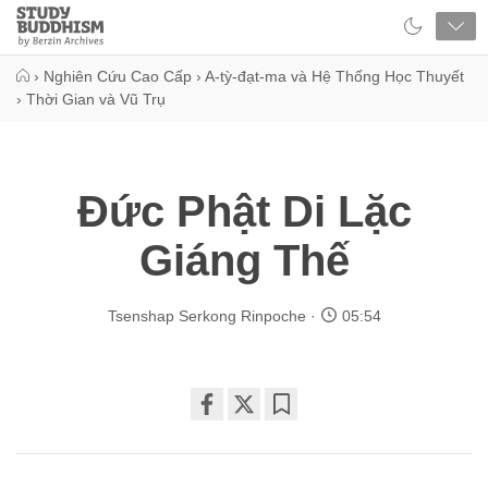
Close
Study
Buddhism
Home
›
Nghiên Cứu Cao Cấp
›
A-tỳ-đạt-ma và Hệ Thống Học Thuyết
›
Thời Gian và Vũ Trụ
Đức Phật Di Lặc
Giáng Thế
Tsenshap Serkong Rinpoche
05:54
Share
Bookmark
on
facebook