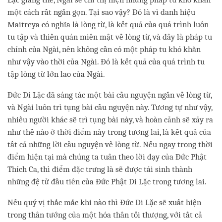
một cách rất ngắn gọn. Tại sao vậy? Đó là vì danh hiệu
Maitreya có nghĩa là lòng từ, là kết quả của quá trình luôn
tu tập và thiền quán miên mật về lòng từ, và đây là pháp tu
chính của Ngài, nên không cần có một pháp tu khó khăn
như vậy vào thời của Ngài. Đó là kết quả của quá trình tu
tập lòng từ lớn lao của Ngài.
Đức Di Lặc đã sáng tác một bài cầu nguyện ngắn về lòng từ,
và Ngài luôn trì tụng bài cầu nguyện này. Tương tự như vậy,
nhiều người khác sẽ trì tụng bài này, và hoàn cảnh sẽ xảy ra
như thế nào ở thời điểm này trong tương lai, là kết quả của
tất cả những lời cầu nguyện về lòng từ. Nếu ngay trong thời
điểm hiện tại mà chúng ta tuân theo lời dạy của Đức Phật
Thích Ca, thì điểm đặc trưng là sẽ được tái sinh thành
những đệ tử đầu tiên của Đức Phật Di Lặc trong tương lai.
Nếu quý vị thắc mắc khi nào thì Đức Di Lặc sẽ xuất hiện
trong thân tướng của một hóa thân tối thượng, với tất cả