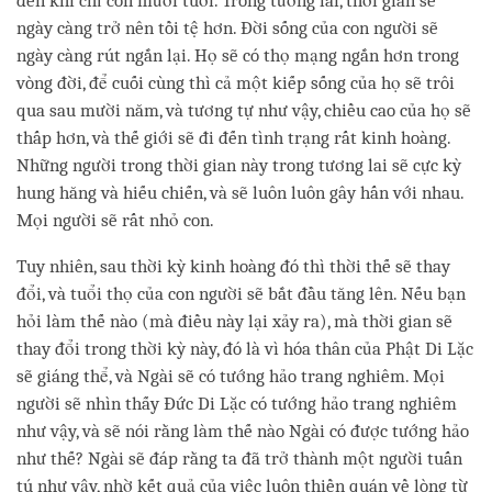
đến khi chỉ còn mười tuổi. Trong tương lai, thời gian sẽ
ngày càng trở nên tồi tệ hơn. Đời sống của con người sẽ
ngày càng rút ngắn lại. Họ sẽ có thọ mạng ngắn hơn trong
vòng đời, để cuối cùng thì cả một kiếp sống của họ sẽ trôi
qua sau mười năm, và tương tự như vậy, chiều cao của họ sẽ
thấp hơn, và thế giới sẽ đi đến tình trạng rất kinh hoàng.
Những người trong thời gian này trong tương lai sẽ cực kỳ
hung hăng và hiếu chiến, và sẽ luôn luôn gây hấn với nhau.
Mọi người sẽ rất nhỏ con.
Tuy nhiên, sau thời kỳ kinh hoàng đó thì thời thế sẽ thay
đổi, và tuổi thọ của con người sẽ bắt đầu tăng lên. Nếu bạn
hỏi làm thế nào (mà điều này lại xảy ra), mà thời gian sẽ
thay đổi trong thời kỳ này, đó là vì hóa thân của Phật Di Lặc
sẽ giáng thể, và Ngài sẽ có tướng hảo trang nghiêm. Mọi
người sẽ nhìn thấy Đức Di Lặc có tướng hảo trang nghiêm
như vậy, và sẽ nói rằng làm thế nào Ngài có được tướng hảo
như thế? Ngài sẽ đáp rằng ta đã trở thành một người tuấn
tú như vậy, nhờ kết quả của việc luôn thiền quán về lòng từ