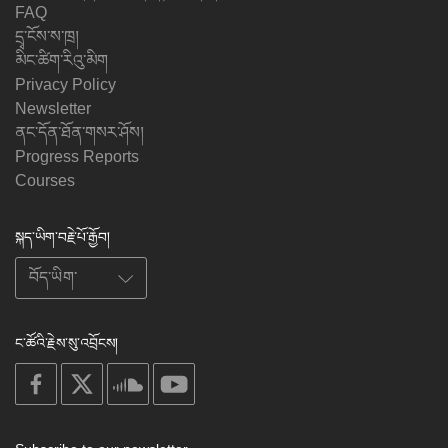
FAQ
དྲྭ་ངོས་ས་ཁྲ།
མིང་ཚིག་རིའུ་མིག
Privacy Policy
Newsletter
ནང་དོན་ཐོན་གསར་ཤོས།
Progress Reports
Courses
སྐད་ཡིག་བརྗེ་པོ་རྒྱོབ།
ང་ཚོའི་རྗེས་སུ་འབྲོངས།
on
on
on
on
facebook
X
soundcloud
youtube