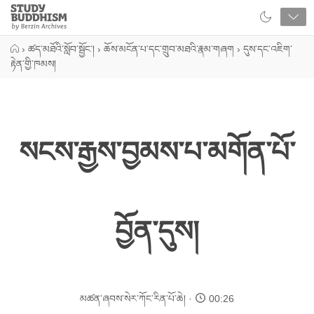
Close
Study
Buddhism
Home
›
ཚད་མཐོའི་སློབ་སྦྱོང་།
›
ཆོས་མངོན་པ་དང་གྲུབ་མཐའི་རྣམ་གཞག
›
དུས་དང་འཇིག་
རྟེན་གྱི་ཁམས།
སངས་རྒྱས་བྱམས་པ་མགོན་པོ་
བྱོན་དུས།
མཚན་ཞབས་སེར་ཀོང་རིན་པོ་ཆེ།
00:26