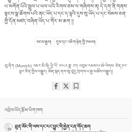
པ་མགོན་པོའི་སྤྲུལ་པ་ཕལ་པའི་རིགས་ཙམ་ལ་གཞིགས་ན། དེ་དག་ནི་གནས་
སྟངས་སྣ་ཚོགས་པའི་ནང་ཡོད་པ་དང་ད་ལྟའི་དུས་སུ་ཡོད་པ་དང་སེམས་ཅན་
གྱི་དོན་མཛད་བཞིན་ཡོད་པ་གོར་མ་ཆག །།
སངས་རྒྱས།
དུས་དང་འཇིག་རྟེན་གྱི་ཁམས།
མུ་ནིཀ (Munich) འཇར་མི་ནི། ཕྱི་ལོ་ ༡༩༨༢ ཟླ་ ༡༡། འབུམ་རམས་པ་ཨེ་ལེགས་ ཛེན་ཌར་
བྷར་ཛིན་གྱིས་བསྒྱུར། ཨིན་སྐད་ནས་ཨཱ་ཙཱརྱ་གྲགས་པ་རྒྱ་མཚོས་བསྒྱུར།།
Share
Bookmark
on
facebook
འབྲེལ་ཡོད་རྩོམ་ཡིག་ཁག
ཐུན་མོང་གི་ལས་དང་རང་བྱུང་གི་རྐྱེན་ངན་གོད་ཆག