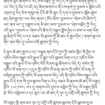
ཞིག་ཇི་ལྟར་ཆགས་པ་རེད་ཅེས་བརྗོད་ཀྱི་རེད། དེ་ལ་བྱམས་མགོན་གྱིས། ང་
རང་ཡིད་དུ་འོང་བ་འདི་འདྲ་ཞིག་ཆགས་པ་ནི་ངས་རྟག་ཏུ་བྱམས་པ་སྒོམ་པའི་
འབྲས་བུ་རེད་ཅེས་གསུངས། དེའི་ཚེ་མི་ཆུང་དེ་དག་ལ་བྱམས་པ་སྒོམ་ཚུལ་
ཐད་ཤེས་རྒྱ་གང་ཡང་མེད་ནའང་། ཁོང་ཚོས་“བྱམས་པ་”ཞེས་པའི་ཚིག་དེ་
ཡང་ནས་ཡང་དུ་བཟླས་པས། མི་ཚང་མས་“བྱམས་པ་”ཞེས་བརྗོད་ཀྱི་རེད།
འདི་ལྟར་“བྱམས་པ་”ཞེས་པའི་ཚིག་དེ་བསྐྱར་ཟློས་བྱེད་པ་ཙམ་ལ་ཕན་ཡོན་
རྒྱ་ཆེན་པོ་ཡོད་པ་དང་མཐར་མི་རྣམས་ཀྱི་ཚེ་ཚད་དེ་རྒྱས་ཤིང་། གནས་སྟངས་
གོང་ནས་གོང་དུ་འཕེལ་འགོ་ཚུགས་ཀྱི་རེད།
དེ་ལྟར་ཚེ་ཚད་རྒྱས་པ་དང་བསྟུན་ནས་དེའི་དུས་ཀྱི་འཛམ་གླིང་ནི་ཁྱེད་ལ་
འཁོར་ལོས་བསྒྱུར་བའི་རྒྱལ་པོ་སྣང་བའི་སྐབས་ཡིན་པ་དང་འཁོར་ལོས་
བསྒྱུར་བའི་རྒྱལ་པོ་ལ་འཁོར་ལོའི་རིགས་སྣ་ཚོགས་པ་ཡོད་དེ། གསེར་གྱི་
འཁོར་ལོ་ཅན་དང་། དངུལ་གྱི་འཁོར་ལོ་ཅན། ཟངས་ཀྱི་འཁོར་ལོ་ཅན། དེ་
བཞིན་ལྕགས་ཀྱི་འཁོར་ལོ་ཅན་བཅས་ཡོད། འདི་ནི་འཁོར་ལོས་བསྒྱུར་བའི་
རྒྱལ་པོ་དེ་དག་གི་དུས་སྐབས་ཡིན་པ་རེད། མཐར་མི་རྣམས་ཚེ་ཚད་ལོ་བརྒྱད་
ཁྲིའི་ (༨༠,༠༠༠) བར་དུ་གནས་པའི་དུས་ལ་བསླེབ་ཀྱི་རེད། ལོ་བརྒྱད་ཁྲིའི་
རྩེ་མོར་བསླེབས་པ་དང་སླར་ཡང་ཚེ་ཚད་དེ་ཉུང་དུ་འགྲོ་འགོ་ཚུགས་ཀྱི་རེད།
ལོ་བརྒྱད་ཁྲི་ནས་མར་ཉུང་དུ་འགྲོ་འགོ་ཚུགས་སྐབས། དེའི་སྐབས་སུ་མ་