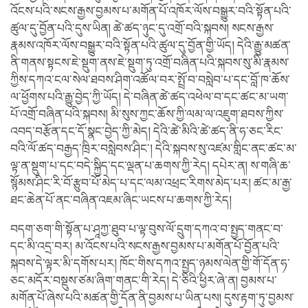
འོངས་པའི་སངས་རྒྱས་བྱམས་པ་མགོན་པོ་འཁོར་ལོས་བསྒྱུར་བའི་སྟོན་པའི་
ཚུལ་དུ་བྱོན་པའི་དུས་ཡིན། ཚེ་ཚད་ཉུང་དུ་འགྲོ་བའི་སྐབས། སངས་རྒྱས་
རྣམས་འཁོར་ལོས་བསྒྱུར་བའི་སྟོན་པའི་ཚུལ་དུ་བྱོན་གྱི་ཡོད། དེའི་རྒྱུ་མཚན་
ནི་གནས་སྟངས་ཇེ་སྡུག་ནས་ཇེ་སྡུག་ཏུ་འགྲོ་བཞིན་པའི་སྐབས་སུ་མི་རྣམས་
ཀྱིས་དཀའ་ངལ་སེལ་ཐབས་ཤིག་འཚོལ་བར་སྤྲོ་བ་བསླེབ་པ་དང་བློ་ཁ་ཆོས་
ལ་ཕྱོགས་པའི་རྒྱུ་བྱེད་ཀྱི་ཡོད། དེ་བཞིན་ཚེ་ཚད་འཕེལ་བ་དང་ཚང་མ་ཡག་
པོ་འགྲོ་བཞིན་པའི་སྐབས། མི་སུས་ཀྱང་ཆོས་ཀྱི་ལམ་ལ་འཇུག་ཐབས་ཀྱིས་
འབད་བརྩོན་དང་དོ་སྣང་བྱེད་ཀྱི་མེད། དེའི་ཚེ་མིའི་ཚེ་ཚད་ནི་ཧ་ཅང་རིང་
བའི་ལོ་ཚད་བརྒྱད་ཁྲིར་བསླེབས་ཤིང་། དེའི་སྐབས་སུ་འཛམ་གླིང་ནང་ཚང་མ་
ལྟ་ན་སྡུག་པ་དང་བདེ་སྐྱིད་དང་ལྡན་པ་ཆགས་ཀྱི་རེད། དཔེར་ན། ས་གཞི་ཆ་
སྙོམས་ཤིང་རི་བོ་རྩུབ་པོ་མེད་པ་དང་ལམ་འཕྲང་རིགས་མེད་པར། ཚང་མ་རྒྱ་
ཐང་ཆེན་པོ་ནང་བཞིན་འཇམ་ཞིང་ཡངས་པ་ཆགས་ཀྱི་རེད།
བདག་ཅག་གི་སྟོན་པ་ཤཱཀྱ་ཐུབ་པ་ལྟ་བུས་ལོ་དྲུག་དཀའ་བ་སྤྱད་གནང་བ་
དང་མི་འདྲ་བར། མ་འོངས་པའི་སངས་རྒྱས་བྱམས་པ་མགོན་པོ་བྱོན་པའི་
སྐབས་དེ་ལྟར་མི་དགོས་པར། ཁོང་གིས་དཀའ་སྤྱད་ཉམས་ལེན་གྱི་གོ་དོན་ཧ་
ཅང་མདོར་བསྡུས་ཙམ་ཞིག་གནང་གི་རེད། དེ་ཅིའི་ཕྱིར་ཞེ་ན། བྱམས་པ་
མགོན་པོ་ཞེས་པའི་མཚན་གྱི་དོན་ནི་བྱམས་པ་ཡིན་པས། དུས་རྟག་ཏུ་བྱམས་