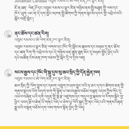
Jonathan Landaw འབུམ་རམས་པ་ཨེ་ལེག་ཛན་ཌར་བྷར་ཛིན།
ཇོ་ན་ཐན་ ལེན་ཌོ་དང་འབུམ་རམས་པ་བྷར་ཛིན་གཉིས་ནས་སྤྱི་མཐུན་གྱི་ལས་དང་
ཁོར་ཡུག ཡང་ན་དེ་དག་མྱོང་མཁན་སྤྱི་ཚོགས་ཀྱི་གནས་སྟངས་དབར་གྱི་འབྲེལ་བའི་
སྐོར་བགྲོ་གླེང་།
ནང་ཆོས་དང་ཚན་རིག།
འབུམ་རམས་པ་ཨེ་ལེག་ཛན་ཌར་བྷར་ཛིན།
འབུམ་རམས་པ་བྷར་ཛིན་ལགས་དང་ཁོང་གི་སློབ་མ་རྣམས་དང་མཉམ་དུ་ནང་ཆོས་
དང་ཚན་རིག་གི་འབྲེལ་བ་དང་དེ་གཉིས་ཕན་ཚུན་ཐུན་མོང་དུ་མཉམ་སྤྱོད་བྱེད་པའི་
དཔེ་མཚོན་ངེས་ཅན་ཁག་བཅས་ཀྱི་སྐོར་དྲི་བ་དྲིས་ལན།
སངས་རྒྱས་དང་ཁོང་གི་སྐུ་དུས་སུ་ཆབ་སྲིད་ཀྱི་དོན་རྐྱེན་ཁག
འབུམ་རམས་པ་ཨེ་ལེག་ཛན་ཌར་བྷར་ཛིན།
ཆབ་སྲིད་ཀྱི་ལོག་བྱུས་དང་དམག་འཁྲུག་ཁ་ཤས་བྱུང་བའི་ཧ་ཅང་དཀའ་ཚེགས་ཅན་གྱི་
གནས་སྟངས་འོག་བདག་ཅག་གི་སྟོན་པ་སངས་རྒྱས་བཅོམ་བལྡན་འདས་ཀྱིས་གོང་དུ་
འཕེལ་བཞིན་པའི་དགེ་འདུན་གྱི་སྡེ་རྩ་འཛུགས་དང་གདུལ་བྱ་རྣམས་ལ་རོགས་སྐྱོར་བྱ་
ཕྱིར་འབད་རྩོལ་ཆེན་པོ་གནང་ཡོད་པ་ཅེས་པཱ་ལིའི་སྐད་ཀྱི་ནང་ཡོད་པའི་གནས་བརྟན་
སྨྲ་བའི་བསྟན་བཅོས་དག་ལས་གསལ་སྟོན་བྱེད་ཀྱི་ཡོད།