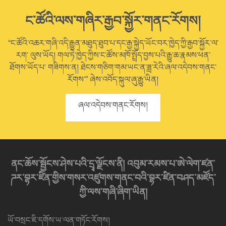
ང་ཚོའི་ལས་གཞིར་རྒྱབ་སྐྱོར་གནང་རོགས།
“ང་ཚོའི་འཆར་གཞི་འདི་རྒྱུན་མཐུད་ཐུབ་པ་དང་རྒྱ་སྐྱེད་ཡོང་བར་ཁྱེད་ཀྱི་རྒྱབ་སྐྱོར་ལ་
རག་ ལུས་ཡོད། གལ་ཏེ་ཁྱེད་ཀྱིས་ང་ཚོས་མཁོ་སྤྲོད་བྱས་པའི་རྒྱུ་ཆ་རྣམས་ཕན་
ཐོགས་ཡོད་པ་ གཟིགས་ན། ཐེངས་གཅིག་གམ་ཡང་ན་ཟླ་རེའི་ཞལ་འདེབས་གནང་
རོགས་” ཞེས་འབོད་སྐུལ་ཞུ་རྒྱུ་ཡིན།
ཞལ་འདེབས་གནང་རོགས།
ནང་ཆོས་སྦྱོངས་ཤེས་པའི་དྲྭ་ལྗོངས་ནི། འབུམ་རམས་པ་ཨེ་ལེག་ཛན་
ཌར་བྷར་ཛིན་གྱིས་གསར་འཛུགས་གནང་བའི་བྷར་ཛིན་བཤད་མཛོད་
ཀྱི་ལས་གཞི་ཞིག་ཡིན།
ཡོ་བསྲང་ཇི་དགོས་ཡ་ལན་གཏོང་རོགས།