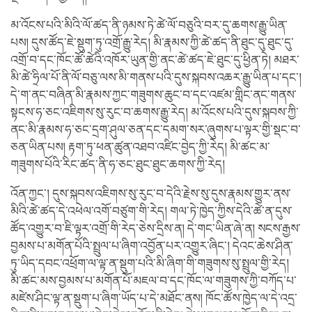
མ་འོངས་པའི་མིའི་ལོ་ཚད་ནི་ཉམས་ཏེ་ཚེ་ལོ་བཅུའི་བར་དུ་ཆགས་རྒྱུ་ཡིན་
པས། དུས་ཚོད་ཇེ་སྡུག་ཏུ་འགྲོ་རྒྱུ་རེད། མི་རྣམས་ཀྱི་ཚེ་ཚད་ནི་ཐུང་དུ་ཐུང་དུ་
འགྲོ་བ་དང་ཁོང་ཚོ་ཚེའི་འཁོར་ཡུན་གྱི་ནང་ཚེ་ཚད་ཇེ་ཐུང་དུ་ཕྱིན་ཏེ། མཐར་
མི་ཚེ་ཧྲིལ་པོ་ནི་ལོ་བཅུ་ལས་མི་གནས་པའི་དུས་སྐབས་འཆར་རྒྱུ་ཡིན་པ་དང་།
དེ་ག་ནང་བཞིན་མི་རྣམས་ཀྱང་གཟུགས་ཆུང་བ་དང་འཛམ་གླིང་ནང་གནས་
སྟངས་ཧ་ཅང་འཇིགས་སུ་རུང་བ་ཆགས་རྒྱུ་རེད། མ་འོངས་པའི་དུས་སྐབས་ཀྱི་
ནང་མི་རྣམས་ཧ་ཅང་དྲག་ཤུལ་ཅན་དང་དམག་སར་ཞུགས་པ་ལྟར་གྱི་སྡང་བ་
ཅན་ཡིན་པས། རྟག་ཏུ་ཕན་ཚུན་འཐབ་འཛིང་བྱེད་ཀྱི་རེད། མི་ཚང་མ་
གཟུགས་པོའི་རིང་ཚད་ནི་ཧ་ཅང་ཐུང་ཐུང་ཆགས་ཀྱི་རེད།
འོན་ཀྱང་། དུས་སྐབས་འཇིགས་སུ་རུང་བ་དེའི་རྗེས་སུ་དུས་རྣམས་གྱུར་ནས་
མིའི་ཚེ་ཚད་དེ་འཕེལ་འགོ་བཙུག་གི་རེད། གལ་ཏེ་ཁྱེད་ཀྱིས་དེའི་ཚེ་ན་དུས་
ཚོད་འགྱུར་བ་ཇི་ལྟར་འགྲོ་གི་རེད་ཅེས་དྲིས་ན། དེ་གང་ཡིན་ཞེ་ན། སངས་རྒྱས་
བྱམས་པ་མགོན་པོའི་སྤྲུལ་པ་ཞིག་འབྱོན་པར་འགྱུར་ཞིང་། དེའང་ཆེས་ཤིན་
ཏུ་ཡིད་དབང་འཕྲོག་ལ་ལྟ་ན་སྡུག་པའི་མི་ཞིག་གི་གཟུགས་སུ་སྤྲུལ་གྱི་རེད།
མི་ཚང་མས་བྱམས་པ་མགོན་པོ་མཇལ་བ་དང་ཁོང་ལ་གཟུགས་ཀྱི་བཀོད་པ་
མཛེས་ཤིང་ལྟ་ན་སྡུག་པ་ཞིག་ཡོད་པ་དེ་མཐོང་ནས། ཁོང་ཚོས་ཁྱེད་ལ་དེ་འདྲ་