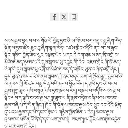
Share
Bookmark
on
facebook
སངས་རྒྱས་བྱམས་པ་མགོན་པོ་བྱོན་དུས་ནི་མ་འོངས་པར་འབྱུང་རྒྱུ་ཞིག་རེད།
སྔོན་ལ་དུས་ཚོད་ཐུང་ངུ་ཞིག་ལྷག་ཡོད། འཛམ་གླིང་འདིའི་ནང་སངས་རྒྱས་
སྟོང་གཅིག་བྱོན་ཞེས་ལུང་བསྟན་ཡོད་པ་དང་དེ་དག་ཐམས་ཅད་ནི་འགྲོ་བ་
མིའི་ཚེ་ཚད་ཉམས་པའི་དུས་སྐབས་སུ་འབྱུང་གི་རེད། འཛམ་གླིང་གི་ལོ་ཚད་
ཅིག་གི་དུས་སྐབས་སུ་འགྲོ་བ་མིའི་ཚེ་ཚད་དེ་འཁོར་ཡུན་བཞིན་འགྲོ་ཞིང་།
དུས་ཡུན་ཉམས་པའི་གནས་སྐབས་ཀྱི་ནང་བདག་ཅག་གི་སྟོན་ཤཱཀྱ་ཐུབ་པ་ནི་
མི་རྣམས་ཀྱི་ལོ་ཚད་བརྒྱ་ཡིན་པའི་སྐབས་བྱོན་ཡོད། ད་ལྟའི་དུས་ནི་སངས་
རྒྱས་ཤཱཀྱ་ཐུབ་པའི་བསྟན་པའི་དུས་སྐབས་རེད། བསྐལ་པ་འདིའི་སངས་རྒྱས་
སྟོང་ལས་ད་ལྟའི་སངས་རྒྱས་ཤཱཀྱ་ཐུབ་པ་ནི་རྣམ་འདྲེན་བཞི་པའམ་སངས་
རྒྱས་བཞི་པ་དེ་ཡིན་ཞིང་། ཁོང་གི་སྔོན་ལ་སངས་རྒྱས་འོད་སྲུང་དང་དེའི་སྔོན་
དུ་སངས་རྒྱས་དང་པོ་དང་གཉིས་པ་གཉིས་བྱོན་ཟིན་པ་རེད། སངས་རྒྱས་
བྱམས་པ་མགོན་པོ་ནི་དེ་དག་ལས་ལྔ་པ་སྟེ། སངས་རྒྱས་སྟོང་ལས་རྣམ་འདྲེན་
ལྔ་པ་ཆགས་ཀྱི་རེད།