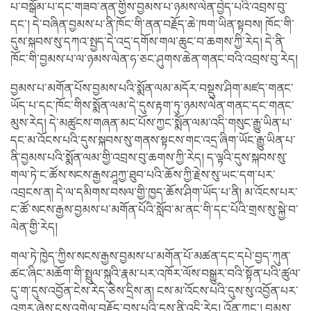
པ་བསྒོམ་པ་དང་གཟབ་ནན་གྱིས་བྱམས་པ་ཉམས་ལེན་བྱེད་པའི་འབྲས་བུ་
དང་། དེ་བཞིན་བྱམས་པ་ནི་ཁོང་གི་ནན་བརྗོད་ཆེ་ཁག་ཡིན་སྟབས། ཁོང་གི་
དུས་སྐབས་སུ་དཀའ་སྤྱད་དེ་འདྲ་དགོས་གལ་ཆུང་བ་ཆགས་ཀྱི་རེད། དེ་ནི་
ཁོང་གི་བྱམས་པ་ལ་ཉམས་ལེན་ཧ་ཅང་ཤུགས་ཆེན་གནང་བའི་འབྲས་བུ་རེད།
བྱམས་པ་མགོན་པོས་བྱམས་པའི་སྨོན་ལམ་མདོར་བསྡུས་ཤིག་མཛད་གནང་
ཡོད་པ་དང་ཁོང་གིས་སྨོན་ལམ་དེ་དུས་རྟག་ཏུ་ཉམས་ལེན་གནང་དང་གནང་
མུས་རེད། དེ་མཚུངས་གཞན་མང་པོས་ཀྱང་སྨོན་ལམ་འདི་གསུང་རྒྱུ་ཡིན་པ་
དང་མ་འོངས་པའི་དུས་སྐབས་སུ་གནས་སྟངས་གང་འདྲ་ཞིག་ཡོང་རྒྱུ་ཡིན་པ་
ནི་བྱམས་པའི་སྨོན་ལམ་གྱི་འབྲས་བུ་ཆགས་ཀྱི་རེད། ད་ལྟའི་དུས་སྐབས་སུ་
གལ་ཏེ་ང་ཚོས་སངས་རྒྱས་ཤཱཀྱ་ཐུབ་པའི་ཆོས་ཀྱི་རྗེས་སུ་ཡང་དག་པར་
འབྲངས་ན། དེ་ལ་དམིགས་བསལ་གྱི་ཁྱད་ཆོས་ཤིག་ཡོད་པ་ནི། མ་འོངས་པར་
ང་ཚོ་སངས་རྒྱས་བྱམས་པ་མགོན་པོའི་སློབ་མ་ནང་གི་དང་པོའི་གྲས་སུ་སྐྱེ་བ་
ལེན་གྱི་རེད།
གལ་ཏེ་ཁྱེད་ཀྱིས་སངས་རྒྱས་བྱམས་པ་མགོན་པོ་མཚན་དང་དཔེ་བྱད་ཀུན་
ཚང་ཞིང་མཆོག་གི་སྤྲུལ་སྐུའི་རྣམ་པར་འཁོར་ལོས་བསྒྱུར་བའི་སྟོན་པའི་ཚུལ་
དུ་ག་དུས་འབྱོན་ངེས་རེད་ཅེས་དྲིས་ན། ངས་མ་འོངས་པའི་དུས་སུ་འབྱོན་པར་
འགྱུར་ཞེས་ངས་འགྲེལ་བརྗོད་བྱས་པའི་དུས་ནི་འདི་རེད། འོན་ཀྱང་། བྱམས་