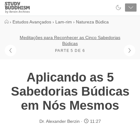
Close
Study
Buddhism
Home
›
Estudos Avançados
›
Lam-rim
›
Natureza Búdica
Meditações para Reconhecer as Cinco Sabedorias
Búdicas
PARTE 5 DE 6
Aplicando as 5
Sabedorias Búdicas
em Nós Mesmos
Dr. Alexander Berzin
11:27