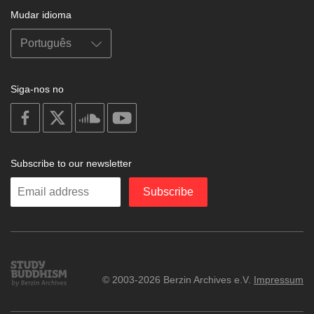
Mudar idioma
Siga-nos no
on
on
on
on
facebook
X
soundcloud
youtube
Subscribe to our newsletter
Enter
Subscribe
your
email
Study
© 2003-2026 Berzin Archives e.V.
Impressum
Buddhism
Home