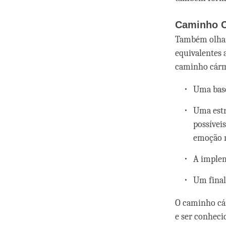
Caminho 
Também olham
equivalentes 
caminho cárm
Uma base
Uma estr
possívei
emoção m
A implem
Um final
O caminho cár
e ser conheci