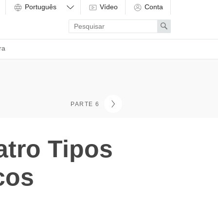
Vídeo
Conta
Enter
Search
search
term
ra
PARTE 6
tro Tipos
cos