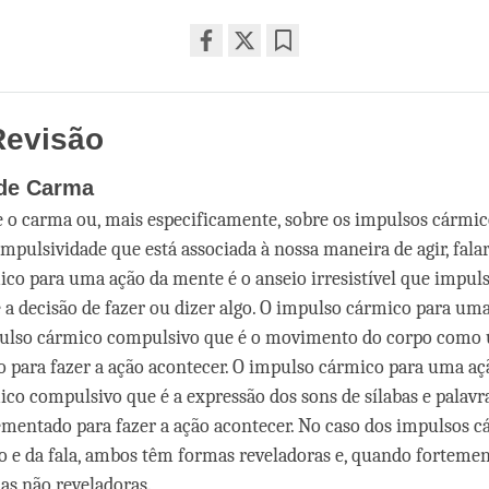
Share
Bookmark
on
facebook
Revisão
 de Carma
 o carma ou, mais especificamente, sobre os impulsos cármi
pulsividade que está associada à nossa maneira de agir, falar
co para uma ação da mente é o anseio irresistível que impul
a decisão de fazer ou dizer algo. O impulso cármico para um
pulso cármico compulsivo que é o movimento do corpo com
para fazer a ação acontecer. O impulso cármico para uma açã
co compulsivo que é a expressão dos sons de sílabas e pala
entado para fazer a ação acontecer. No caso dos impulsos c
o e da fala, ambos têm formas reveladoras e, quando forteme
s não reveladoras.