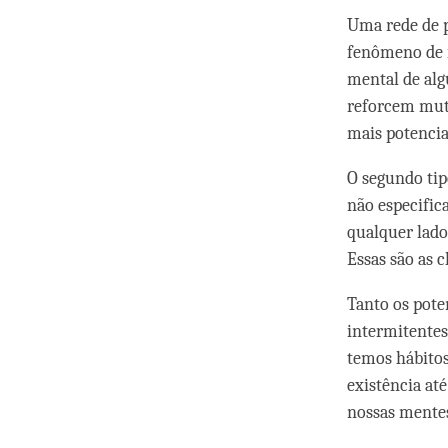
Uma rede de p
fenômeno de 
mental de alg
reforcem mut
mais potencia
O segundo tip
não especific
qualquer lad
Essas são as 
Tanto os pote
intermitentes
temos hábitos
existência at
nossas mentes