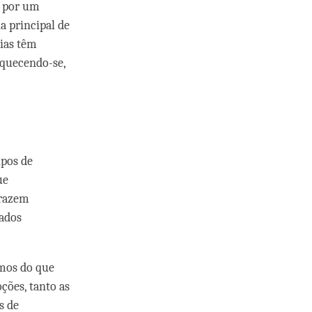
a por um
a principal de
ias têm
aquecendo-se,
ipos de
ue
trazem
ados
amos do que
ções, tanto as
s de