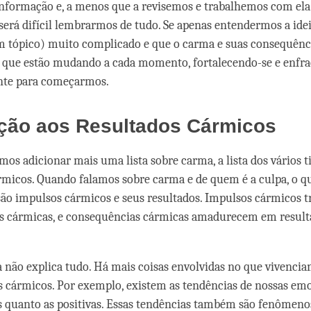
informação e, a menos que a revisemos e trabalhemos com el
será difícil lembrarmos de tudo. Se apenas entendermos a idei
m tópico) muito complicado e que o carma e suas consequênc
 que estão mudando a cada momento, fortalecendo-se e enfr
ente para começarmos.
ução aos Resultados Cármicos
mos adicionar mais uma lista sobre carma, a lista dos vários t
rmicos. Quando falamos sobre carma e de quem é a culpa, o q
ão impulsos cármicos e seus resultados. Impulsos cármicos 
s cármicas, e consequências cármicas amadurecem em result
a não explica tudo. Há mais coisas envolvidas no que vivenci
s cármicos. Por exemplo, existem as tendências de nossas emo
 quanto as positivas. Essas tendências também são fenômeno