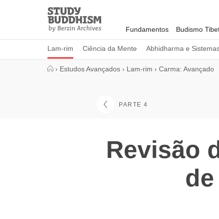
Close
Study
Buddhism
Fundamentos
Budismo Tibe
Home
Lam-rim
Ciência da Mente
Abhidharma e Sistema
›
Estudos Avançados
›
Lam-rim
›
Carma: Avançado
PARTE 4
Revisão 
de