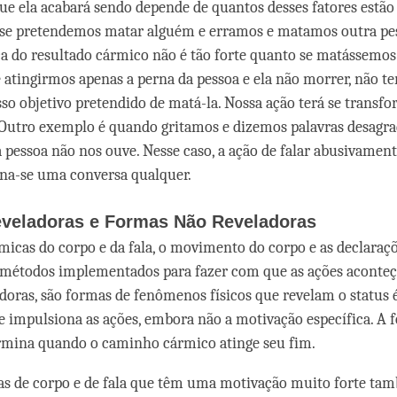
que ela acabará sendo depende de quantos desses fatores estão
 se pretendemos matar alguém e erramos e matamos outra pe
ça do resultado cármico não é tão forte quanto se matássemos
e atingirmos apenas a perna da pessoa e ela não morrer, não t
so objetivo pretendido de matá-la. Nossa ação terá se trans
 Outro exemplo é quando gritamos e dizemos palavras desagra
 pessoa não nos ouve. Nesse caso, a ação de falar abusivament
na-se uma conversa qualquer.
veladoras e Formas Não Reveladoras
micas do corpo e da fala, o movimento do corpo e as declaraç
 métodos implementados para fazer com que as ações aconteç
doras, são formas de fenômenos físicos que revelam o status 
 impulsiona as ações, embora não a motivação específica. A 
rmina quando o caminho cármico atinge seu fim.
as de corpo e de fala que têm uma motivação muito forte t