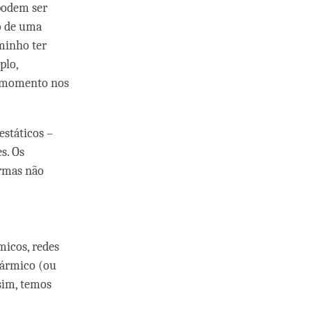
 podem ser
o de uma
minho ter
plo,
a momento nos
estáticos –
s. Os
rmas não
icos, redes
cármico (ou
sim, temos