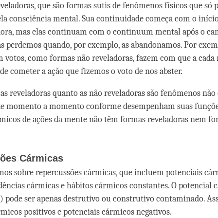
veladoras, que são formas sutis de fenômenos físicos que só
la consciência mental. Sua continuidade começa com o iníci
dora, mas elas continuam com o continuum mental após o ca
 as perdemos quando, por exemplo, as abandonamos. Por exem
om votos, como formas não reveladoras, fazem com que a cad
e cometer a ação que fizemos o voto de nos abster.
as reveladoras quanto as não reveladoras são fenômenos não 
de momento a momento conforme desempenham suas funçõe
micos de ações da mente não têm formas reveladoras nem fo
ões Cármicas
s sobre repercussões cármicas, que incluem potenciais cárm
dências cármicas e hábitos cármicos constantes. O potencial 
) pode ser apenas destrutivo ou construtivo contaminado. As
rmicos positivos e potenciais cármicos negativos.