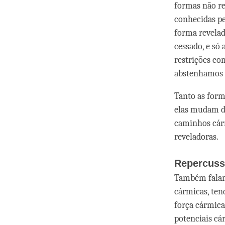
formas não re
conhecidas pe
forma revela
cessado, e só
restrições c
abstenhamos d
Tanto as form
elas mudam 
caminhos cár
reveladoras.
Repercuss
Também falamo
cármicas, ten
força cármica
potenciais cá