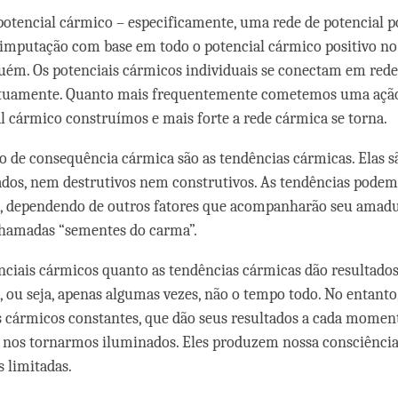
otencial cármico – especificamente, uma rede de potencial p
imputação com base em todo o potencial cármico positivo n
uém. Os potenciais cármicos individuais se conectam em rede
uamente. Quanto mais frequentemente cometemos uma ação 
l cármico construímos e mais forte a rede cármica se torna.
o de consequência cármica são as tendências cármicas. Elas 
ados, nem destrutivos nem construtivos. As tendências podem 
o, dependendo de outros fatores que acompanharão seu amad
chamadas “sementes do carma”.
nciais cármicos quanto as tendências cármicas dão resultado
, ou seja, apenas algumas vezes, não o tempo todo. No entant
 cármicos constantes, que dão seus resultados a cada momen
é nos tornarmos iluminados. Eles produzem nossa consciência
 limitadas.