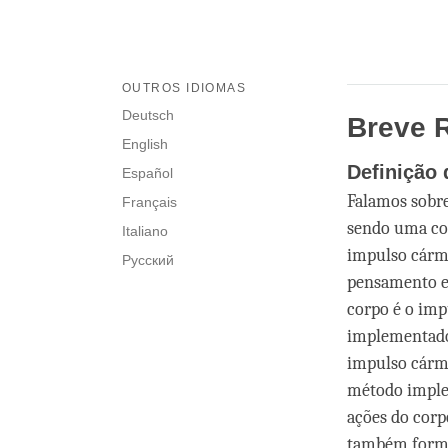
OUTROS IDIOMAS
Deutsch
Breve 
English
Definição
Español
Falamos sobre
Français
sendo uma com
Italiano
impulso cármi
Русский
pensamento e 
corpo é o im
implementado 
impulso cármi
método implem
ações do corp
também forma