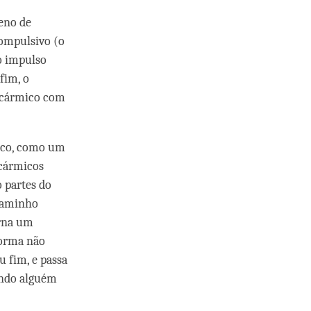
eno de
ompulsivo (o
o impulso
fim, o
l cármico com
mico, como um
 cármicos
 partes do
 caminho
orna um
forma não
 fim, e passa
ando alguém