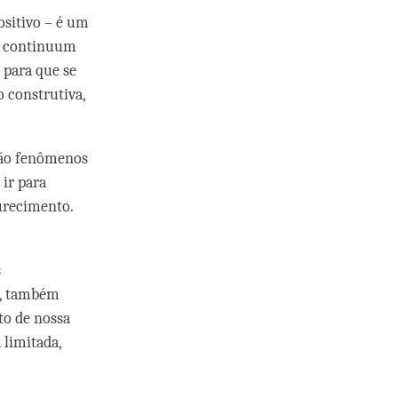
ositivo – é um
o continuum
 para que se
construtiva,
são fenômenos
ir para
urecimento.
s
o, também
to de nossa
 limitada,