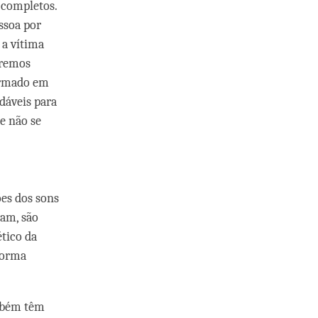
 completos.
ssoa por
 a vítima
eremos
formado em
dáveis para
e não se
ões dos sons
am, são
ético da
forma
ambém têm