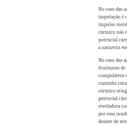
No caso das 
imputação é 
impulso ment
cármico não 
potencial cár
a natureza es
No caso das a
fenômeno de i
compulsivos a
caminho cárm
cármico ating
potencial cár
reveladora co
por essa mud
desiste de seu