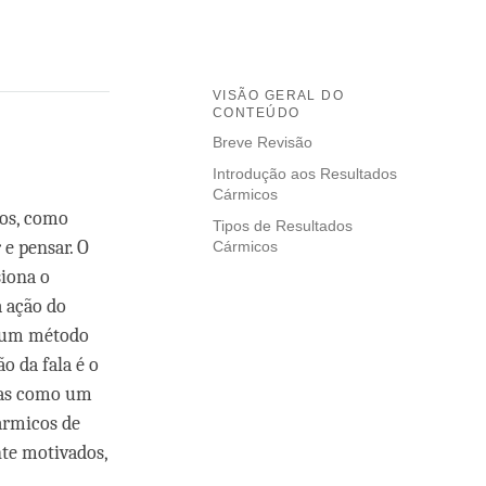
VISÃO GERAL DO
CONTEÚDO
Breve Revisão
Introdução aos Resultados
Cármicos
cos, como
Tipos de Resultados
 e pensar. O
Cármicos
siona o
a ação do
o um método
o da fala é o
vras como um
ármicos de
nte motivados,