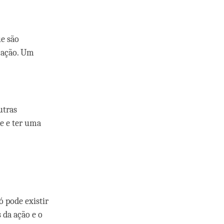
e são
 ação. Um
utras
se e ter uma
 pode existir
 da ação e o