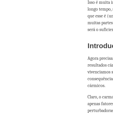
Isso é muita 
longo tempo, 
que esse é (u
muitas partes
será o sufici
Introd
Agora precisa
resultados cá
vivenciamos s
consequência
cármicos.
Claro, o carm
apenas fatore
perturbadoras