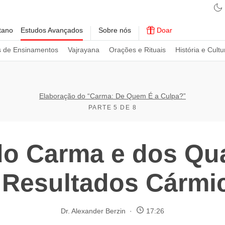
tano
Estudos Avançados
Sobre nós
Doar
s de Ensinamentos
Vajrayana
Orações e Rituais
História e Cultu
Elaboração do “Carma: De Quem É a Culpa?”
PARTE 5 DE 8
do Carma e dos Qua
 Resultados Cármi
Dr. Alexander Berzin
17:26