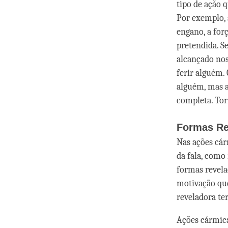
tipo de ação 
Por exemplo,
engano, a for
pretendida. S
alcançado nos
ferir alguém.
alguém, mas a
completa. Tor
Formas Re
Nas ações cár
da fala, como
formas revela
motivação que
reveladora te
Ações cármic