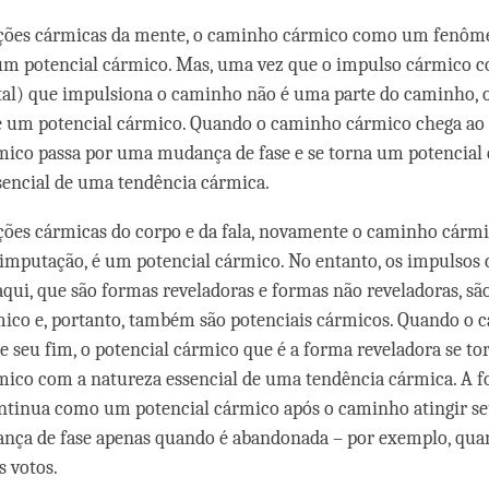
ações cármicas da mente, o caminho cármico como um fenôm
um potencial cármico. Mas, uma vez que o impulso cármico c
al) que impulsiona o caminho não é uma parte do caminho, 
é um potencial cármico. Quando o caminho cármico chega ao 
mico passa por uma mudança de fase e se torna um potencia
sencial de uma tendência cármica.
ções cármicas do corpo e da fala, novamente o caminho cár
mputação, é um potencial cármico. No entanto, os impulsos
qui, que são formas reveladoras e formas não reveladoras, são
ico e, portanto, também são potenciais cármicos. Quando o
e seu fim, o potencial cármico que é a forma reveladora se t
mico com a natureza essencial de uma tendência cármica. A 
ntinua como um potencial cármico após o caminho atingir seu
ança de fase apenas quando é abandonada – por exemplo, qu
s votos.