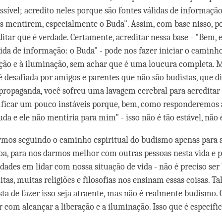
ossível; acredito neles porque são fontes válidas de informaçã
es mentirem, especialmente o Buda". Assim, com base nisso, 
ditar que é verdade. Certamente, acreditar nessa base - "Bem, 
ida de informação: o Buda" - pode nos fazer iniciar o caminho
ção e à iluminação, sem achar que é uma loucura completa.
é desafiada por amigos e parentes que não são budistas, que d
 propaganda, você sofreu uma lavagem cerebral para acreditar 
ficar um pouco instáveis porque, bem, como responderemos a
uda e ele não mentiria para mim" - isso não é tão estável, nã
rmos seguindo o caminho espiritual do budismo apenas para a
a, para nos darmos melhor com outras pessoas nesta vida e 
dades em lidar com nossa situação de vida - não é preciso ser
itas, muitas religiões e filosofias nos ensinam essas coisas. Ta
ta de fazer isso seja atraente, mas não é realmente budismo.
r com alcançar a liberação e a iluminação. Isso que é especif