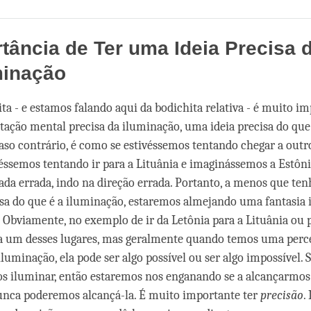
Share
Bookmark
on
facebook
tância de Ter uma Ideia Precisa 
minação
ta - e estamos falando aqui da bodichita relativa - é muito im
ação mental precisa da iluminação, uma ideia precisa do que
aso contrário, é como se estivéssemos tentando chegar a outro
éssemos tentando ir para a Lituânia e imaginássemos a Estôni
rada errada, indo na direção errada. Portanto, a menos que t
a do que é a iluminação, estaremos almejando uma fantasia 
. Obviamente, no exemplo de ir da Letônia para a Lituânia ou p
a um desses lugares, mas geralmente quando temos uma perc
luminação, ela pode ser algo possível ou ser algo impossível. S
s iluminar, então estaremos nos enganando se a alcançarmos;
unca poderemos alcançá-la. É muito importante ter
precisão
.