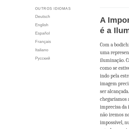
OUTROS IDIOMAS
Deutsch
A Impor
English
é a Ilu
Español
Français
Com a bodichi
Italiano
uma represent
Русский
iluminação. C
como se estiv
indo pela est
imagem precis
ser alcançada
chegaríamos 
imprecisa da i
não iremos no
impossível, n