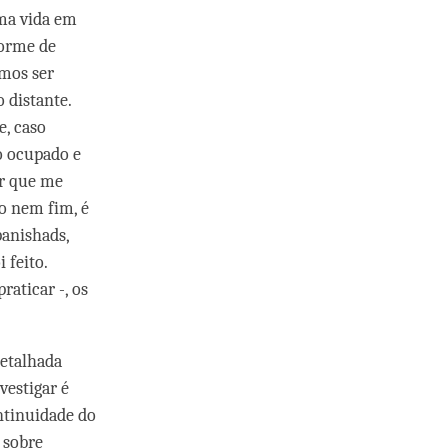
ma vida em
orme de
amos ser
 distante.
, caso
to ocupado e
or que me
o nem fim, é
panishads,
 feito.
aticar -, os
detalhada
vestigar é
ntinuidade do
 sobre