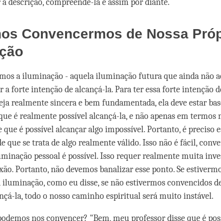
r a descrição, compreendê-la e assim por diante.
os Convencermos de Nossa Próp
ação
mos a iluminação - aquela iluminação futura que ainda não a
 a forte intenção de alcançá-la. Para ter essa forte intenção d
seja realmente sincera e bem fundamentada, ela deve estar b
que é realmente possível alcançá-la, e não apenas em termos 
 que é possível alcançar algo impossível. Portanto, é preciso 
 que se trata de algo realmente válido. Isso não é fácil, conv
uminação pessoal é possível. Isso requer realmente muita inve
exão. Portanto, não devemos banalizar esse ponto. Se estiverm
a iluminação, como eu disse, se não estivermos convencidos d
çá-la, todo o nosso caminho espiritual será muito instável.
odemos nos convencer? "Bem, meu professor disse que é poss