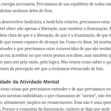
 energia necessária. Precisamos de um equilíbrio de todos ess
deixar nenhum deles de fora.
a desenvolver bodichita, a bodichita relativa, precisamos esta
ível obter não apenas a liberação, mas também a iluminação. 
eia clara do que é a liberação, do que é a iluminação, de que é
 de que
somos
capazes de alcançá-las. Como eu disse, há muita
tender e que precisamos estar convencidos de que são verdad
as em acreditar no que outra pessoa nos disse, mas também 
do para nós pela razão, pela lógica. Não temos como saber o qu
avés da percepção até que a tenhamos vivenciado de fato.
dade da Atividade Mental
iras coisas que precisamos entender e de que precisamos no
nuos mentais individuais, o que chamamos de "mente", não t
e, obviamente, implica no renascimento. Essa não é uma quest
 Porque a conquista da iluminação, embora se diga que pode 