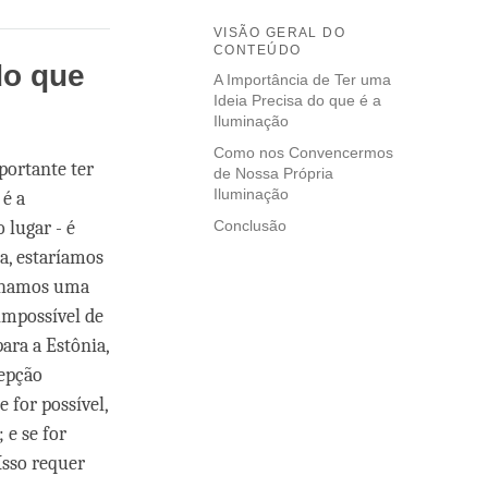
VISÃO GERAL DO
CONTEÚDO
do que
A Importância de Ter uma
Ideia Precisa do que é a
Iluminação
Como nos Convencermos
portante ter
de Nossa Própria
Iluminação
 é a
 lugar - é
Conclusão
a, estaríamos
enhamos uma
impossível de
ara a Estônia,
epção
e for possível,
 e se for
 Isso requer