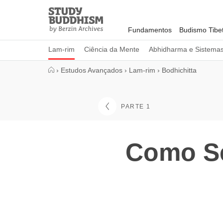
Close
Study
Buddhism
Fundamentos
Budismo Tibe
Home
Lam-rim
Ciência da Mente
Abhidharma e Sistema
›
Estudos Avançados
›
Lam-rim
›
Bodhichitta
PARTE 1
Como Se