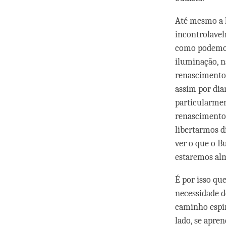
Até mesmo a l
incontrolavel
como podemos
iluminação, n
renascimento?
assim por dia
particularmen
renascimentos
libertarmos d
ver o que o Bu
estaremos alm
É por isso qu
necessidade d
caminho espir
lado, se apre