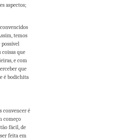
es aspectos;
r convencidos
Assim, temos
 possível
s coisas que
eiras, e com
perceber que
e é bodichita
s convencer é
êm começo
ão fácil, de
ser feita em