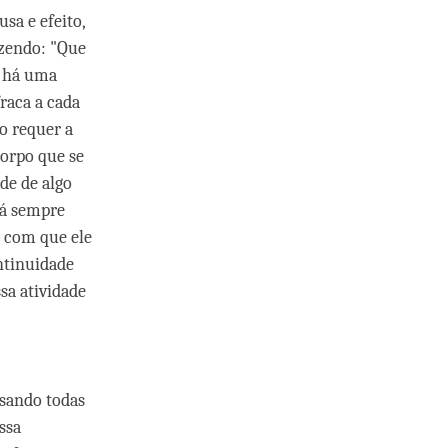
sa e efeito,
izendo: "Que
e há uma
raca a cada
o requer a
orpo que se
de de algo
tá sempre
r com que ele
ntinuidade
sa atividade
usando todas
ssa