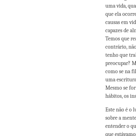
uma vida, qua
que ela ocor
causas em vid
capazes de al
Temos que rea
contrário, nã
tenho que tra
preocupar? M
como se na fi
uma escritura
Mesmo se form
hábitos, os in
Este não é o 
sobre a mente
entender o qu
que estávamos