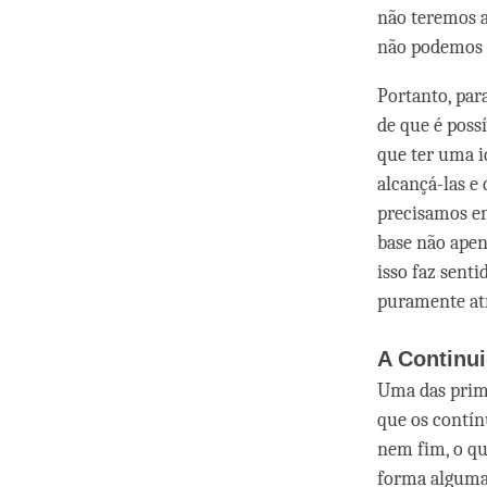
não teremos a
não podemos 
Portanto, par
de que é poss
que ter uma id
alcançá-las e
precisamos en
base não apen
isso faz senti
puramente atr
A Continui
Uma das prime
que os contí
nem fim, o qu
forma alguma.