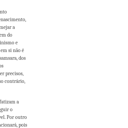
ento
enascimento,
mejar a
rem do
ainismo e
 em si não é
 samsara, dos
os
er precisos,
so contrário,
fatizam a
guir o
el. Por outro
cionará, pois