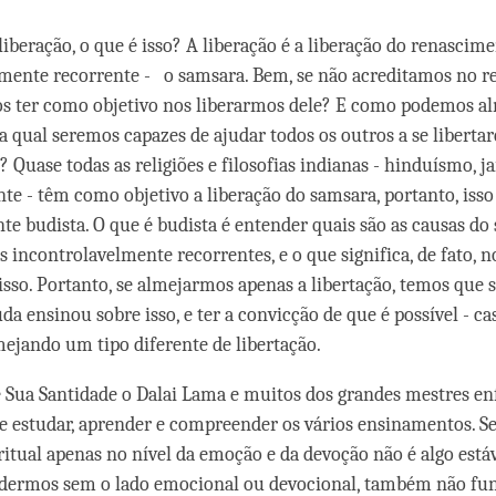
iberação, o que é isso? A liberação é a liberação do renascim
mente recorrente - o samsara. Bem, se não acreditamos no r
 ter como objetivo nos liberarmos dele? E como podemos al
a qual seremos capazes de ajudar todos os outros a se liberta
 Quase todas as religiões e filosofias indianas - hinduísmo, j
nte - têm como objetivo a liberação do samsara, portanto, isso
te budista. O que é budista é entender quais são as causas do
 incontrolavelmente recorrentes, e o que significa, de fato, n
isso. Portanto, se almejarmos apenas a libertação, temos que s
da ensinou sobre isso, e ter a convicção de que é possível - ca
ejando um tipo diferente de libertação.
e Sua Santidade o Dalai Lama e muitos dos grandes mestres en
e estudar, aprender e compreender os vários ensinamentos. Se
itual apenas no nível da emoção e da devoção não é algo estáv
ndermos sem o lado emocional ou devocional, também não fun