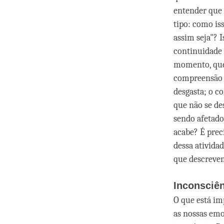
entender que 
tipo: como is
assim seja"? 
continuidade 
momento, que 
compreensão 
desgasta; o c
que não se de
sendo afetado 
acabe? É prec
dessa ativida
que descrevem
Inconsciên
O que está im
as nossas emo