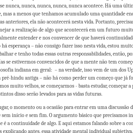
se nunca, nunca, nunca, nunca, nunca acontece. Há uma últi
re, mas a menos que tenhamos acumulado uma quantidade en
as anteriores, ela não acontecerá nesta vida. Portanto, precis
mejar a realização de algo que acontecerá em um futuro muito
lmente entender e nos convencer de que haverá continuidade
o há esperança – não consigo fazer isso nesta vida, estou mui
balhar e tenho todas essas outras responsabilidades, então, p
as se estivermos convencidos de que a mente não tem começ
losofia indiana em geral: – na verdade, isso vem de um dos U
 pré-hindu antiga – não há como perder um começo que já foi
os muito velhos, se começarmos - basta estudar, começar a pr
stintos disso serão levados para as vidas futuras.
lugar, o momento ou a ocasião para entrar em uma discussão 
 sem início e sem fim. O argumento básico que precisamos in
e é a continuidade de algo. E aqui estamos falando sobre a co
 explicando antes, essa atividade mental individual subjetiva,