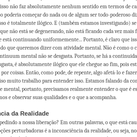
isso não faz absolutamente nenhum sentido em termos de cau
so poderia começar do nada ou de algum ser todo-poderoso d
Isso é totalmente ilógico. E (também estamos investigando) s
que não está se degenerando, não está ficando cada vez mais f
está continuando uniformemente... Portanto, é claro que iss
do que queremos dizer com atividade mental. Não é como o c
ontinuum mental não se desgasta. Portanto, se há a continuida
sgasta, é absolutamente ilógico que ele chegue ao fim, pois es
por coisas. Então, como pode, de repente, algo afetá-lo e faze
iso muito trabalho para entender isso. Estamos falando da co
de mental, portanto, precisamos realmente entender o que é es
os e observar suas qualidades e o que a acompanha.
cia da Realidade
pedindo a nossa liberação? Em outras palavras, o que está ca
ções perturbadoras é a inconsciência da realidade, ou seja, no