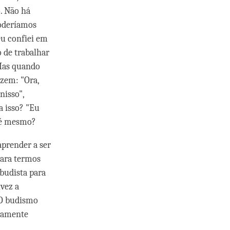
o. Não há
poderíamos
eu confiei em
 de trabalhar
 Mas quando
izem: "Ora,
nisso",
 isso? "Eu
o é mesmo?
prender a ser
para termos
 budista para
lvez a
 O budismo
icamente