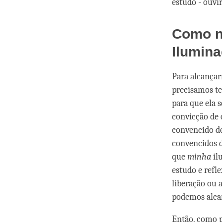
estudo - ouvi
Como n
Ilumin
Para alcançar
precisamos ter
para que ela 
convicção de 
convencido de
convencidos de
que
minha
il
estudo e refl
liberação ou 
podemos alcan
Então, como p