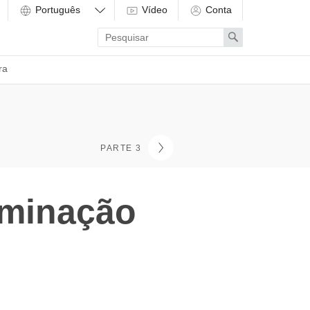
Vídeo
Conta
Enter
Search
search
term
ra
PARTE 3
uminação