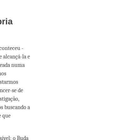
ria
conteceu -
e alcançá-la e
aseada numa
nos
estarmos
encer-se de
stigação,
os buscando a
e que
ível; o Buda