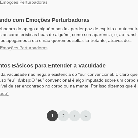
 Emoções Perturbadoras
ando com Emoções Perturbadoras
rbadora do apego a alguém nos faz perder paz de espírito e autocont
as características boas de alguém, como sua aparência, e, ao trans
os apegamos a ela e não queremos soltar. Entretanto, através de...
 Emoções Perturbadoras
tos Básicos para Entender a Vacuidade
a vacuidade não nega a existência do “eu” convencional. É claro que
lso “eu”. &nbsp;O “eu” convencional é algo imputado sobre um corpo
vel de ser encontrado no corpo ou na mente. Por isso dizemos que é.
dade)
1
2
›
»