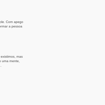
role. Com apego
formar a pessoa
 existimos, mas
 e uma mente,
..