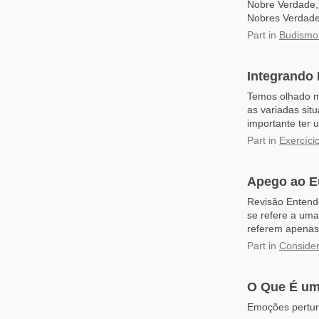
Nobre Verdade, 
Nobres Verdade
Part
in
Budismo
Integrando 
Temos olhado mé
as variadas sit
importante ter 
Part
in
Exercíci
Apego ao E
Revisão Entend
se refere a uma
referem apenas 
Part
in
Consider
​O Que É u
Emoções perturb