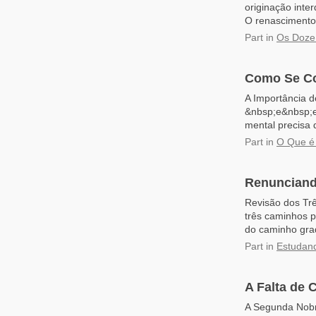
originação inte
O renascimento 
Part
in
Os Doze 
Como Se Co
A Importância d
&nbsp;e&nbsp;es
mental precisa 
Part
in
O Que é 
Renunciand
Revisão dos Trê
três caminhos p
do caminho gradu
Part
in
Estudan
A Falta de 
A Segunda Nobr