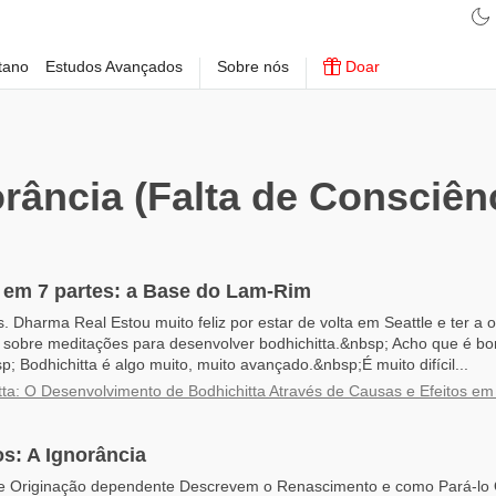
tano
Estudos Avançados
Sobre nós
Doar
rância (Falta de Consciên
 em 7 partes: a Base do Lam-Rim
. Dharma Real Estou muito feliz por estar de volta em Seattle e ter a 
s sobre meditações para desenvolver bodhichitta.&nbsp; Acho que é b
p; Bodhichitta é algo muito, muito avançado.&nbsp;É muito difícil...
tta: O Desenvolvimento de Bodhichitta Através de Causas e Efeitos em
s: A Ignorância
e Originação dependente Descrevem o Renascimento e como Pará-lo 