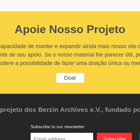
Apoie Nosso Projeto
apacidade de manter e expandir ainda mais nosso site
nte de seu apoio. Se o nosso material lhe parecer útil, po
idere a possibilidade de fazer uma doação única ou me
Doar
ojeto dos Berzin Archives e.V., fundado po
Subscribe to our newsletter
Enter
Subscribe