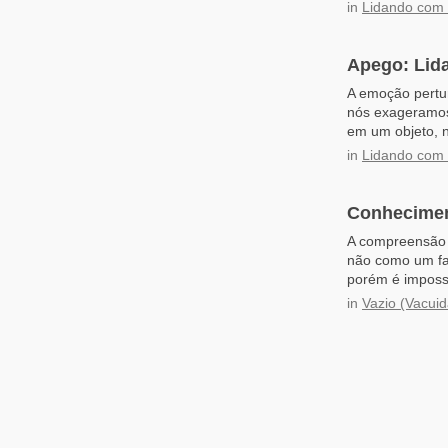
in
Lidando com
Apego: Lid
A emoção pertu
nós exageramos 
em um objeto, n
in
Lidando com
Conhecimen
A compreensão d
não como um fa
porém é impossí
in
Vazio (Vacui