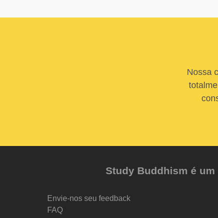
Nossa c
totalme
cons
Study Buddhism é um pr
Envie-nos seu feedback
FAQ