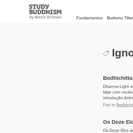
Close
Study
Buddhism
Fundamentos
Budismo Tibe
Home
Igno
Bodhichitta
Dharma-Light vs
falar com você
introdução.&nbs
Part
in
Bodhichi
Os Doze Elo
Os Doze Elos d