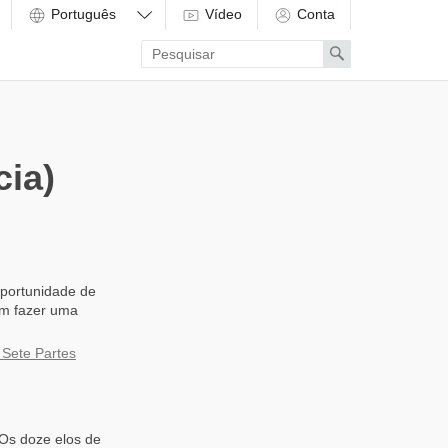
Vídeo
Conta
Enter
Search
search
term
cia)
oportunidade de
om fazer uma
 Sete Partes
Os doze elos de