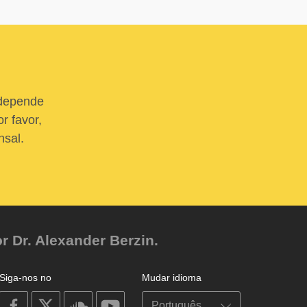
 depende
r favor,
nsal.
r Dr. Alexander Berzin.
Siga-nos no
Mudar idioma
on
on
on
on