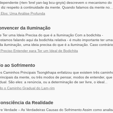
rdependente (rten-‘brel yan-lag bcu-gnyis) descrevem o mecanismo do
diz respeito à continuidade da mente. Quando falamos da mente no...
Elos: Uma Análise Profunda
nvencer da Iluminação
e Ter uma Ideia Precisa do que é a Iluminação Com a bodichita -
tamos falando aqui da bodichita relativa - é muito importante ter um
da iluminação, uma ideia precisa do que é a iluminação. Caso contrário
Preciso Entender para Ter um Ideal de Bodichita
o ao Sofrimento
s Caminhos Principais Tsongkhapa enfatizou que existem três caminhos
rincipais da mente, ou três modos de pensar, modos de entender, que
al. São eles: a renúncia, ou a determinação de ser livre, o ideal...
do o Caminho Gradual do Lam-rim
Consciência da Realidade
e Verdade – As Verdadeiras Causas do Sofrimento Assim como analis