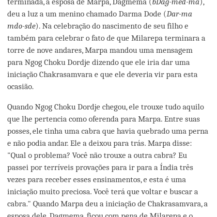
terminada, a esposa de Marpa, Dagmema (
bDag-med-ma
),
deu a luz a um menino chamado Darma Dode (
Dar-ma
mdo-sde
). Na celebração do nascimento de seu filho e
também para celebrar o fato de que Milarepa terminara a
torre de nove andares, Marpa mandou uma mensagem
para Ngog Choku Dordje dizendo que ele iria dar uma
iniciação Chakrasamvara e que ele deveria vir para esta
ocasião.
Quando Ngog Choku Dordje chegou, ele trouxe tudo aquilo
que lhe pertencia como oferenda para Marpa. Entre suas
posses, ele tinha uma cabra que havia quebrado uma perna
e não podia andar. Ele a deixou para trás. Marpa disse:
"Qual o problema? Você não trouxe a outra cabra? Eu
passei por terríveis provações para ir para a Índia três
vezes para receber esses ensinamentos, e esta é uma
iniciação muito preciosa. Você terá que voltar e buscar a
cabra." Quando Marpa deu a iniciação de Chakrasamvara, a
esposa dele, Dagmema, ficou com pena de Milarepa e o