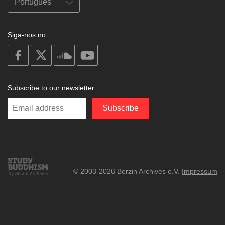
Siga-nos no
on
on
on
on
facebook
X
soundcloud
youtube
Subscribe to our newsletter
Enter
Subscribe
your
email
Study
© 2003-2026 Berzin Archives e.V.
Impressum
Buddhism
Home