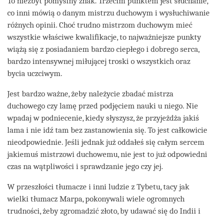
To niezbyt pomyślny znak. Trzecim punktem jest słuchanie,
co inni mówią o danym mistrzu duchowym i wysłuchiwanie
różnych opinii. Choć trudno mistrzom duchowym mieć
wszystkie właściwe kwalifikacje, to najważniejsze punkty
wiążą się z posiadaniem bardzo ciepłego i dobrego serca,
bardzo intensywnej miłującej troski o wszystkich oraz
bycia uczciwym.
Jest bardzo ważne, żeby należycie zbadać mistrza
duchowego czy lamę przed podjęciem nauki u niego. Nie
wpadaj w podniecenie, kiedy słyszysz, że przyjeżdża jakiś
lama i nie idź tam bez zastanowienia się. To jest całkowicie
nieodpowiednie. Jeśli jednak już oddałeś się całym sercem
jakiemuś mistrzowi duchowemu, nie jest to już odpowiedni
czas na wątpliwości i sprawdzanie jego czy jej.
W przeszłości tłumacze i inni ludzie z Tybetu, tacy jak
wielki tłumacz Marpa, pokonywali wiele ogromnych
trudności, żeby zgromadzić złoto, by udawać się do Indii i