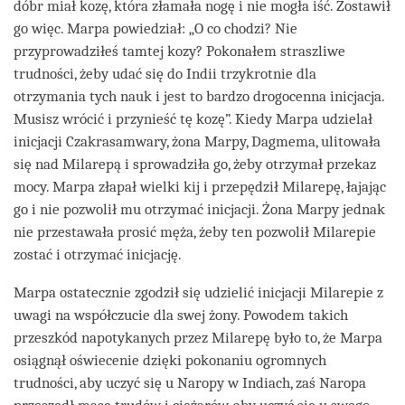
dóbr miał kozę, która złamała nogę i nie mogła iść. Zostawił
go więc. Marpa powiedział: „O co chodzi? Nie
przyprowadziłeś tamtej kozy? Pokonałem straszliwe
trudności, żeby udać się do Indii trzykrotnie dla
otrzymania tych nauk i jest to bardzo drogocenna inicjacja.
Musisz wrócić i przynieść tę kozę”. Kiedy Marpa udzielał
inicjacji Czakrasamwary, żona Marpy, Dagmema, ulitowała
się nad Milarepą i sprowadziła go, żeby otrzymał przekaz
mocy. Marpa złapał wielki kij i przepędził Milarepę, łajając
go i nie pozwolił mu otrzymać inicjacji. Żona Marpy jednak
nie przestawała prosić męża, żeby ten pozwolił Milarepie
zostać i otrzymać inicjację.
Marpa ostatecznie zgodził się udzielić inicjacji Milarepie z
uwagi na współczucie dla swej żony. Powodem takich
przeszkód napotykanych przez Milarepę było to, że Marpa
osiągnął oświecenie dzięki pokonaniu ogromnych
trudności, aby uczyć się u Naropy w Indiach, zaś Naropa