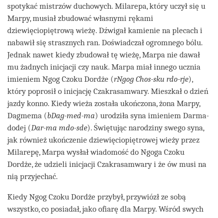
spotykać mistrzów duchowych. Milarepa, który uczył się u
Marpy, musiał zbudować własnymi rękami
dziewięciopiętrową wieżę. Dźwigał kamienie na plecach i
nabawił się strasznych ran. Doświadczał ogromnego bólu.
Jednak nawet kiedy zbudował tę wieżę, Marpa nie dawał
mu żadnych inicjacji czy nauk. Marpa miał innego ucznia
imieniem Ngog Czoku Dordże (
rNgog Chos-sku rdo-rje
),
który poprosił o inicjację Czakrasamwary. Mieszkał o dzień
jazdy konno. Kiedy wieża została ukończona, żona Marpy,
Dagmema (
bDag-med-ma
) urodziła syna imieniem Darma-
dodej (
Dar-ma mdo-sde
). Świętując narodziny swego syna,
jak również ukończenie dziewięciopiętrowej wieży przez
Milarepę, Marpa wysłał wiadomość do Ngoga Czoku
Dordże, że udzieli inicjacji Czakrasamwary i że ów musi na
nią przyjechać.
Kiedy Ngog Czoku Dordże przybył, przywiózł ze sobą
wszystko, co posiadał, jako ofiarę dla Marpy. Wśród swych