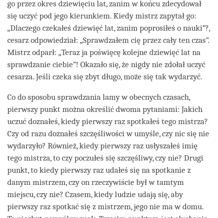
go przez okres dziewięciu lat, zanim w końcu zdecydował
się uczyć pod jego kierunkiem. Kiedy mistrz zapytał go:
„Dlaczego czekałeś dziewięć lat, zanim poprosiłeś o nauki”?,
cesarz odpowiedział: „Sprawdzałem cię przez cały ten czas”.
Mistrz odparł: „Teraz ja poświęcę kolejne dziewięć lat na
sprawdzanie ciebie”! Okazało się, że nigdy nie zdołał uczyć
cesarza. Jeśli czeka się zbyt długo, może się tak wydarzyć.
Co do sposobu sprawdzania lamy w obecnych czasach,
pierwszy punkt można określić dwoma pytaniami: Jakich
uczuć doznałeś, kiedy pierwszy raz spotkałeś tego mistrza?
Czy od razu doznałeś szczęśliwości w umyśle, czy nic się nie
wydarzyło? Również, kiedy pierwszy raz usłyszałeś imię
tego mistrza, to czy poczułeś się szczęśliwy, czy nie? Drugi
punkt, to kiedy pierwszy raz udałeś się na spotkanie z
danym mistrzem, czy on rzeczywiście był w tamtym
miejscu, czy nie? Czasem, kiedy ludzie udają się, aby
pierwszy raz spotkać się z mistrzem, jego nie ma w domu.