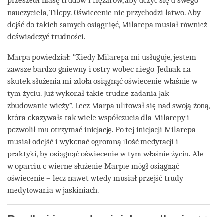
przeszedł masę trudów i ciężarów, aby uczyć się u swego
nauczyciela, Tilopy. Oświecenie nie przychodzi łatwo. Aby
dojść do takich samych osiągnięć, Milarepa musiał również
doświadczyć trudności.
Marpa powiedział: “Kiedy Milarepa mi usługuje, jestem
zawsze bardzo gniewny i ostry wobec niego. Jednak na
skutek służenia mi zdoła osiągnąć oświecenie właśnie w
tym życiu. Już wykonał takie trudne zadania jak
zbudowanie wieży”. Lecz Marpa ulitował się nad swoją żoną,
która okazywała tak wiele współczucia dla Milarepy i
pozwolił mu otrzymać inicjację. Po tej inicjacji Milarepa
musiał odejść i wykonać ogromną ilość medytacji i
praktyki, by osiągnąć oświecenie w tym właśnie życiu. Ale
w oparciu o wierne służenie Marpie mógł osiągnąć
oświecenie – lecz nawet wtedy musiał przejść trudy
medytowania w jaskiniach.