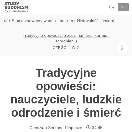
Close
Study
Buddhism
Home
›
Studia zaawansowane
›
Lam-rim
›
Nietrwałość i śmierć
Tradycyjne opowieści o życiu, śmierci, karmie i
schronieniu
CZĘŚĆ 1 W 2
Tradycyjne
opowieści:
nauczyciele, ludzkie
odrodzenie i śmierć
Censziab Serkong Rinpocze
34:45