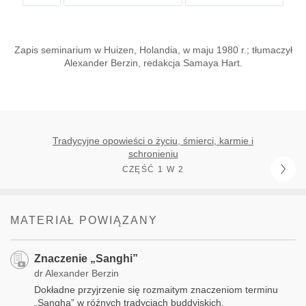
Zapis seminarium w Huizen, Holandia, w maju 1980 r.; tłumaczył
Alexander Berzin, redakcja Samaya Hart.
Tradycyjne opowieści o życiu, śmierci, karmie i
schronieniu
CZĘŚĆ 1 W 2
MATERIAŁ POWIĄZANY
Znaczenie „Sanghi”
dr Alexander Berzin
Dokładne przyjrzenie się rozmaitym znaczeniom terminu
„Sangha” w różnych tradycjach buddyjskich.