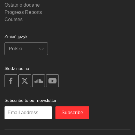
Ostatnio dodane
Progress Reports
Courses
Zmień język
Śledź nas na
on
on
on
on
facebook
X
soundcloud
youtube
Subscribe to our newsletter
Enter
Subscribe
your
email