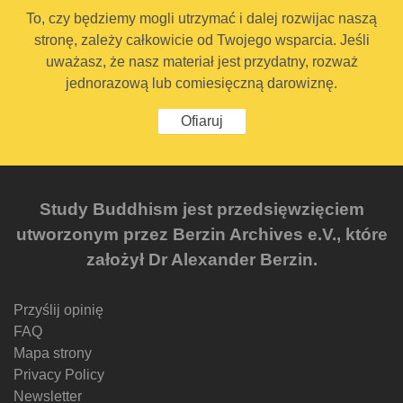
To, czy będziemy mogli utrzymać i dalej rozwijac naszą
stronę, zależy całkowicie od Twojego wsparcia. Jeśli
uważasz, że nasz materiał jest przydatny, rozważ
jednorazową lub comiesięczną darowiznę.
Ofiaruj
Study Buddhism jest przedsięwzięciem
utworzonym przez Berzin Archives e.V., które
założył Dr Alexander Berzin.
Przyślij opinię
FAQ
Mapa strony
Privacy Policy
Newsletter