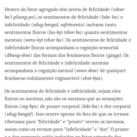
facebook
Dentro do fator agregado dos níveis de felicidade (t
shor-
ba’i phung-po
), os sentimentos de felicidade (bde-ba) e
infelicidade (
sdug-bsngal, sofrimento
) incluem tanto
sentimentos físicos (
lus-kyi tshor-ba
) quanto sentimentos
mentais (
sems-kyi tshor-ba
). Os sentimentos de felicidade e
infelicidade físicas acompanham a cognição sensorial
(
dbang-shes
) das formas dos fenômenos físicos (
gzugs)
. Os
sentimentos de felicidade e infelicidade mentais
acompanham a cognição mental (
sems-shes
) de qualquer
fenômeno validamente cognoscível (
shes-bya
).
Os sentimentos de felicidade e infelicidade, sejam eles
físicos ou mentais, não são os mesmos que as sensações
físicas (
reg-bya
) de prazer corporal (
bde-ba
) e dor corporal
(
sdug-bsngal
). Isso ocorre apesar do fato de que os termos
tibetanos para “felicidade” e “prazer” serem os mesmos,
assim como os termos para “infelicidade” e “dor”. O prazer
e a dor corporais estão incluídos no fator agregado das