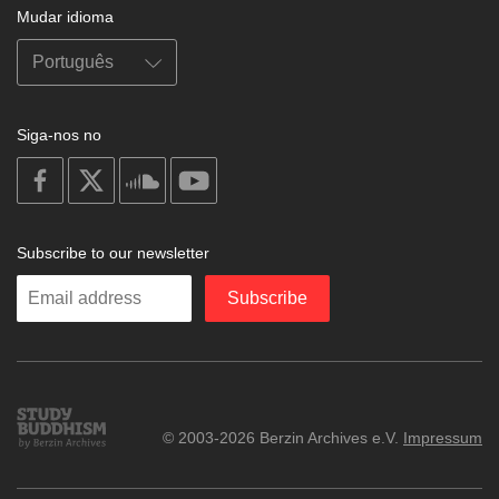
Mudar idioma
Siga-nos no
on
on
on
on
facebook
X
soundcloud
youtube
Subscribe to our newsletter
Enter
Subscribe
your
email
Study
© 2003-2026 Berzin Archives e.V.
Impressum
Buddhism
Home