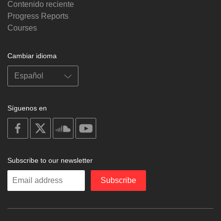
Contenido reciente
Progress Reports
Courses
Cambiar idioma
Síguenos en
on
on
on
on
facebook
X
soundcloud
youtube
Subscribe to our newsletter
Enter
Subscribe
your
email