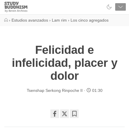
Close
Study
Buddhism
Home
›
Estudios avanzados
›
Lam rim
›
Los cinco agregados
Felicidad e
infelicidad, placer y
dolor
Tsenshap Serkong Rinpoche II
01:30
Share
Bookmark
on