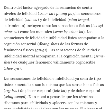
facebook
Dentro del factor agregado de la sensación de sentir
niveles de felicidad (
tshor-ba'i phung-po
), las sensaciones
de felicidad (
bde-ba
) y de infelicidad (
sdug-bsngal
,
sufrimiento) incluyen tanto las sensaciones físicas (
lus-kyi
tshor-ba
) como las mentales (
sems-kyi tshor-ba
). Las
sensaciones de felicidad e infelicidad física acompañan a la
cognición sensorial (
dbang-shes
) de las formas de
fenómenos físicos (
gzugs
). Las sensaciones de felicidad e
infelicidad mental acompañan a la cognición mental (
sems-
shes
) de cualquier fenómeno válidamente cognoscible
(
shes-bya
).
Las sensaciones de felicidad e infelicidad, ya sean de tipo
físico o mental, no son lo mismo que las sensaciones físicas
(
reg-bya
) de placer corporal (
bde-ba
) y de dolor corporal
(
sdug-bsngal
). Esto es así a pesar de que los términos
tibetanos para «felicidad» y «placer» son los mismos, y
para «infelicidad» y «dolor» son los mismos. El placer y el