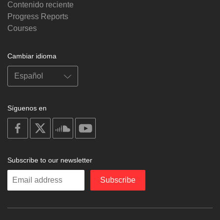
Contenido reciente
Progress Reports
Courses
Cambiar idioma
Síguenos en
on
on
on
on
facebook
X
soundcloud
youtube
Subscribe to our newsletter
Enter
Subscribe
your
email