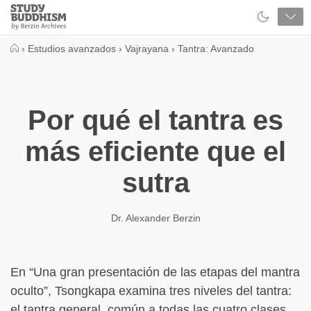
Close
Study
Buddhism
Home
›
Estudios avanzados
›
Vajrayana
›
Tantra: Avanzado
Por qué el tantra es
más eficiente que el
sutra
Dr. Alexander Berzin
En “Una gran presentación de las etapas del mantra
oculto”, Tsongkapa examina tres niveles del tantra:
el tantra general, común a todas las cuatro clases