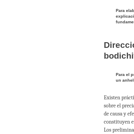
Para ela
explicaci
fundament
Direcci
bodichi
Para el 
un anhel
Existen práct
sobre el prec
de causa y efe
constituyen e
Los prelimina