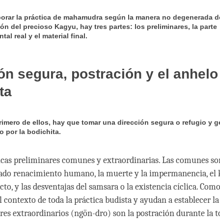
borar la práctica de mahamudra según la manera no degenerada d
ón del precioso Kagyu, hay tres partes: los preliminares, la parte
al real y el material final.
ón segura, postración y el anhelo
ta
primero de ellos, hay que tomar una dirección segura o refugio y g
o por la bodichita.
icas preliminares comunes y extraordinarias. Las comunes s
iado renacimiento humano, la muerte y la impermanencia, el 
cto, y las desventajas del samsara o la existencia cíclica. Co
l contexto de toda la práctica budista y ayudan a establecer l
res extraordinarios (ngön-dro) son la postración durante la 