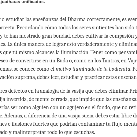
ajradharas unificados.
 o estudiar las enseñanzas del Dharma correctamente, es esenc
rrecta. Recordando cómo todos los seres sintientes han sido
 y te han mostrado gran bondad, debes cultivar la compasión y
es. La única manera de lograr esto verdaderamente y elimina
es que tú mismo alcances la iluminación. Tener como pensam
deseo de convertirse en un Buda o, como en los Tantras, en Vaj
demás, se conoce como el
motivo iluminado de la bodichita
. P
vación suprema, debes leer, estudiar y practicar estas enseñan
es defectos en la analogía de la vasija que debes eliminar. Pr
ja invertida, de mente cerrada, que impide que las enseñanza
ías ser como alguien con un agujero en el fondo, que no ret
. Además, a diferencia de una vasija sucia, debes estar libre de
es e ilusiones fuertes que podrían contaminar tu flujo menta
ado y malinterpretar todo lo que escuchas.