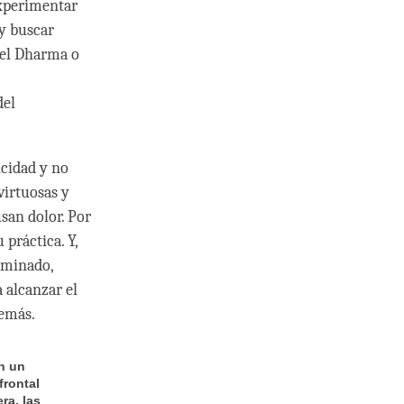
experimentar
y buscar
, el Dharma o
del
icidad y no
virtuosas y
san dolor. Por
 práctica. Y,
uminado,
a alcanzar el
demás.
n un
frontal
ra, las