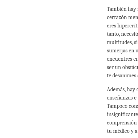
También hay s
cerrazón ment
eres hipercrít
tanto, necesit
multitudes, s
sumerjas en u
encuentres en
ser un obstácu
te desanimes s
Además, hay ci
enseñanzas e i
Tampoco consi
insignificant
comprensión e
tu médico y a