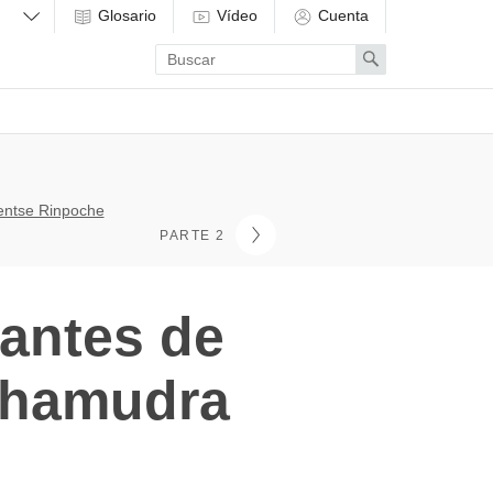
Glosario
Vídeo
Cuenta
Enter
Search
search
term
entse Rinpoche
PARTE 2
antes de
ahamudra