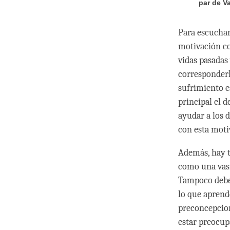
par de V
Para escuchar
motivación co
vidas pasadas
corresponderl
sufrimiento 
principal el 
ayudar a los 
con esta moti
Además, hay tr
como una vasi
Tampoco deber
lo que aprende
preconcepcion
estar preocup