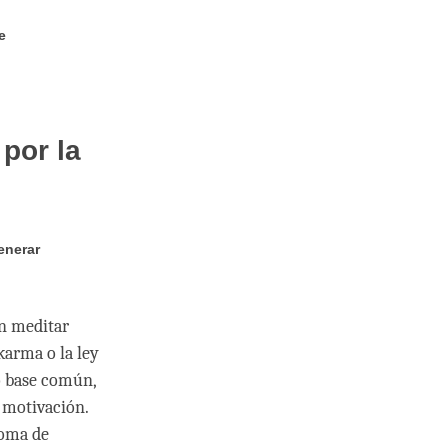
e
 por la
enerar
on meditar
karma o la ley
mo base común,
a motivación.
toma de