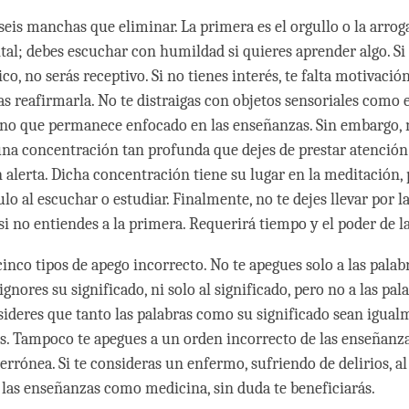
eis manchas que eliminar. La primera es el orgullo o la arrog
al; debes escuchar con humildad si quieres aprender algo. Si 
ico, no serás receptivo. Si no tienes interés, te falta motivación
as reafirmarla. No te distraigas con objetos sensoriales como e
ino que permanece enfocado en las enseñanzas. Sin embargo, 
na concentración tan profunda que dejes de prestar atención 
 alerta. Dicha concentración tiene su lugar en la meditación,
lo al escuchar o estudiar. Finalmente, no te dejes llevar por l
i no entiendes a la primera. Requerirá tiempo y el poder de la
nco tipos de apego incorrecto. No te apegues solo a las palabr
gnores su significado, ni solo al significado, pero no a las pala
deres que tanto las palabras como su significado sean igual
es. Tampoco te apegues a un orden incorrecto de las enseñanza
rrónea. Si te consideras un enfermo, sufriendo de delirios, 
 las enseñanzas como medicina, sin duda te beneficiarás.