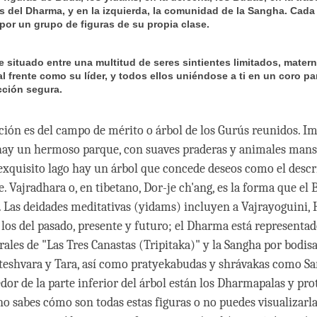
as del Dharma, y en la izquierda, la comunidad de la Sangha. Cada
por un grupo de figuras de su propia clase.
e situado entre una multitud de seres sintientes limitados, matern
al frente como su líder, y todos ellos uniéndose a ti en un coro pa
cción segura.
ación es del campo de mérito o árbol de los Gurús reunidos. I
hay un hermoso parque, con suaves praderas y animales manso
exquisito lago hay un árbol que concede deseos como el descr
. Vajradhara o, en tibetano, Dor-je ch'ang, es la forma que el
s. Las deidades meditativas (yidams) incluyen a Vajrayoguini, 
 los del pasado, presente y futuro; el Dharma está representad
rales de "Las Tres Canastas (Tripitaka)" y la Sangha por bodisa
eshvara y Tara, así como pratyekabudas y shrávakas como Sa
dor de la parte inferior del árbol están los Dharmapalas y pr
no sabes cómo son todas estas figuras o no puedes visualizarl