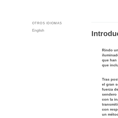
OTROS IDIOMAS
English
Introdu
Rindo un
iluminad
que han 
que incl
Tras pos
el gran 
fuerza d
sendero 
con la in
transmit
con resp
un métod