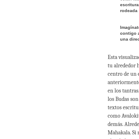
escritur
rodeada 
Imagínat
contigo 
una dire
Esta visualiz
tu alrededor 
centro de un 
anteriormente
en los tantra
los Budas son
textos escritu
como Avalokit
demás. Alrede
Mahakala. Si 