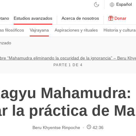
etano
Estudios avanzados
Acerca de nosotros
Donar
s filosóficos
Vajrayana
Aspiraciones y rituales
Historia y cultura
nzado
bre “Mahamudra eliminando la oscuridad de la ignorancia” – Beru Khy
PARTE 1 DE 4
agyu Mahamudra: 
r la práctica de M
Beru Khyentse Rinpoche
42:36