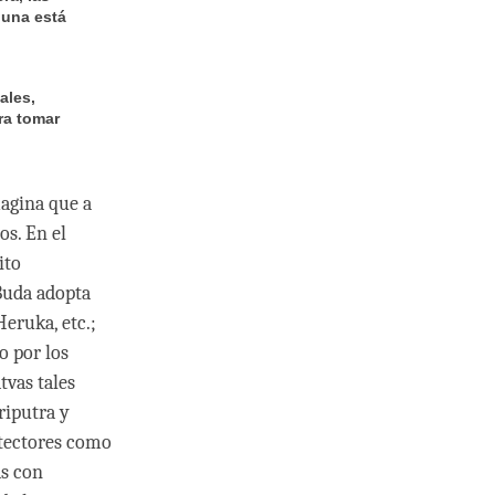
 una está
ales,
ra tomar
magina que a
s. En el
ito
 Buda adopta
Heruka, etc.;
o por los
tvas tales
riputra y
otectores como
as con