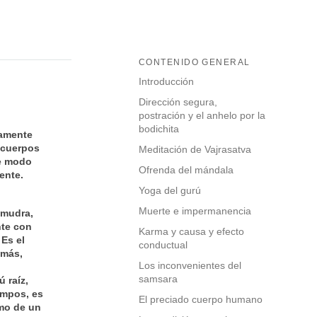
CONTENIDO GENERAL
Introducción
Dirección segura,
postración y el anhelo por la
bodichita
tamente
 cuerpos
Meditación de Vajrasatva
de modo
Ofrenda del mándala
ente.
Yoga del gurú
Muerte e impermanencia
amudra,
nte con
Karma y causa y efecto
 Es el
conductual
emás,
Los inconvenientes del
samsara
 raíz,
empos, es
El preciado cuerpo humano
emo de un