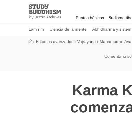
Close
Study
Buddhism
Puntos básicos
Budismo tib
Home
Lam rim
Ciencia de la mente
Abhidharma y sistema
›
Estudios avanzados
›
Vajrayana
›
Mahamudra: Ava
Comentario so
Karma K
comenza