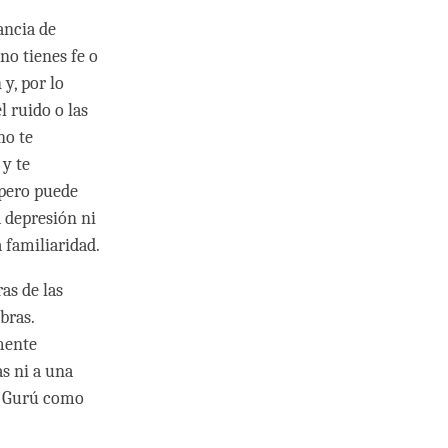
ancia de
no tienes fe o
 y, por lo
l ruido o las
no te
y te
 pero puede
a depresión ni
 familiaridad.
as de las
bras.
mente
s ni a una
al Gurú como