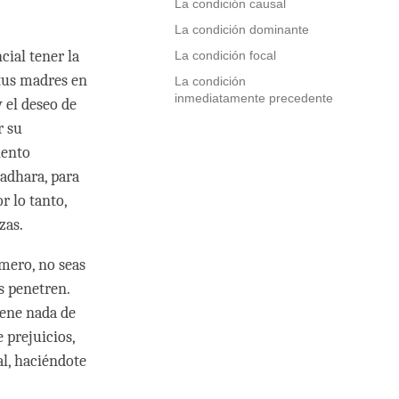
La condición causal
La condición dominante
ial tener la
La condición focal
 tus madres en
La condición
inmediatamente precedente
 el deseo de
r su
iento
radhara, para
or lo tanto,
zas.
imero, no seas
s penetren.
iene nada de
 prejuicios,
l, haciéndote