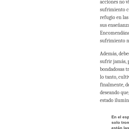
acciones no v
sufrimiento c
refugio en las
sus enseñanza
Encomendándot
sufrimiento 
Además, debes
sufrir jamás,
bondadosas tr
lo tanto, cult
finalmente, d
deseando que, 
estado ilumin
En el es
solo tron
están las