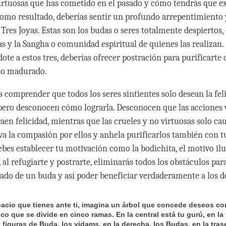
irtuosas que has cometido en el pasado y cómo tendrás que 
omo resultado, deberías sentir un profundo arrepentimiento 
 Tres Joyas. Estas son los budas o seres totalmente despiertos
s y la Sangha o comunidad espiritual de quienes las realizan.
e a estos tres, deberías ofrecer postración para purificarte 
no madurado.
 comprender que todos los seres sintientes solo desean la fel
 pero desconocen cómo lograrla. Desconocen que las acciones 
aen felicidad, mientras que las crueles y no virtuosas solo cau
iva la compasión por ellos y anhela purificarlos también con tu
ebes establecer tu motivación como la bodichita, el motivo il
al refugiarte y postrarte, eliminarás todos los obstáculos par
ado de un buda y así poder beneficiar verdaderamente a los 
pacio que tienes ante ti, imagina un árbol que concede deseos co
co que se divide en cinco ramas. En la central está tu gurú, en la 
 figuras de Buda, los yidams, en la derecha, los Budas, en la trase