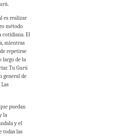
gurú.
l es realizar
tro método
 cotidiana. El
ta, mientras
de repetirse
 largo de la
riar. Tu Gurú
n general de
 Las
s que puedan
y la
ndala y el
e todas las