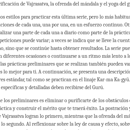
rificación de Vajrasatva, la ofrenda del mándala y el yoga del 
 estilos para practicar esta última serie, pero lo más habitua
iciones de cada una, una por una, en un esfuerzo continuo. O
alizar una parte de cada una a diario como parte de la práctica
eticiones puede variar; a veces se indica que se lleve la cuen
no, sino que se continúe hasta obtener resultados. La serie pue
n diferentes ocasiones o continuarse a un ritmo más lento a lo
 las prácticas preliminares que se realizan también pueden va
es lo mejor para ti. A continuación, se presenta una descripció
es estándar, tal como se practican en el linaje Kar-ma Ka-gyü.
específicas y detalladas deben recibirse del Gurú.
de los preliminares es eliminar o purificarte de los obstáculo
ctica y construir el mérito que te traerá éxito. La postración 
 Vajrasatva logran lo primero, mientras que la ofrenda del má
lo segundo. Al reflexionar sobre la ley de causa y efecto, sobr