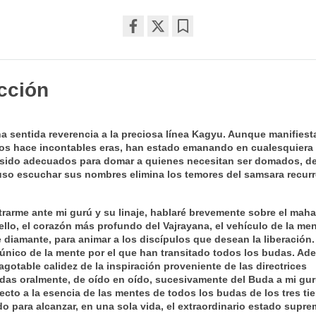
Share
Bookmark
on
facebook
cción
a sentida reverencia a la preciosa línea Kagyu. Aunque manifies
os hace incontables eras, han estado emanando en cualesquiera
sido adecuados para domar a quienes necesitan ser domados, 
uso escuchar sus nombres elimina los temores del samsara recurr
trarme ante mi gurú y su linaje, hablaré brevemente sobre el mah
sello, el corazón más profundo del Vajrayana, el vehículo de la me
e diamante, para animar a los discípulos que desean la liberación.
único de la mente por el que han transitado todos los budas. Ad
agotable calidez de la inspiración proveniente de las directrices
idas oralmente, de oído en oído, sucesivamente del Buda a mi gurú
ecto a la esencia de las mentes de todos los budas de los tres ti
o para alcanzar, en una sola vida, el extraordinario estado supr