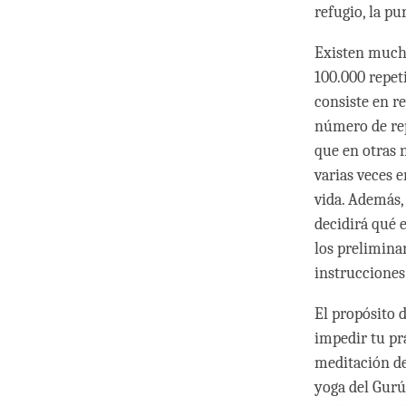
refugio, la pu
Existen muchos
100.000 repet
consiste en re
número de rep
que en otras 
varias veces e
vida. Además,
decidirá qué 
los preliminar
instrucciones 
El propósito 
impedir tu prá
meditación de
yoga del Gurú 