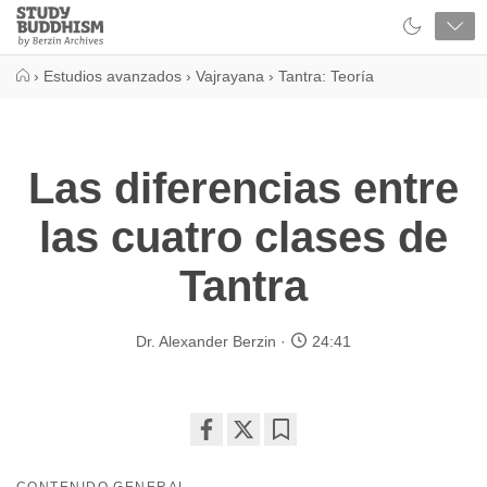
Close
Study
Buddhism
Home
›
Estudios avanzados
›
Vajrayana
›
Tantra: Teoría
Las diferencias entre
las cuatro clases de
Tantra
Dr. Alexander Berzin
24:41
Share
Bookmark
on
CONTENIDO GENERAL