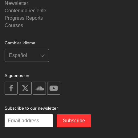
Newsletter
Contenido reciente
Progress Reports
Courses
Cambiar idioma
Síguenos en
on
on
on
on
facebook
X
soundcloud
youtube
Subscribe to our newsletter
Enter
Subscribe
your
email