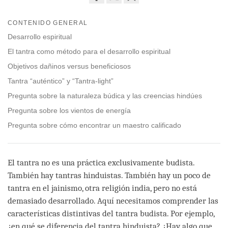
Share
Bookmark
on
CONTENIDO GENERAL
facebook
Desarrollo espiritual
El tantra como método para el desarrollo espiritual
Objetivos dañinos versus beneficiosos
Tantra “auténtico” y “Tantra-light”
Pregunta sobre la naturaleza búdica y las creencias hindúes
Pregunta sobre los vientos de energía
Pregunta sobre cómo encontrar un maestro calificado
El tantra no es una práctica exclusivamente budista.
También hay tantras hinduistas. También hay un poco de
tantra en el jainismo, otra religión india, pero no está
demasiado desarrollado. Aquí necesitamos comprender las
características distintivas del tantra budista. Por ejemplo,
¿en qué se diferencia del tantra hinduista? ¿Hay algo que