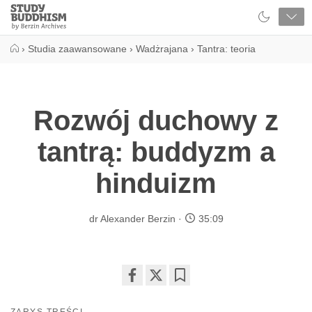
Close
Study
Buddhism
Home
›
Studia zaawansowane
›
Wadżrajana
›
Tantra: teoria
Rozwój duchowy z
tantrą: buddyzm a
hinduizm
dr Alexander Berzin
35:09
Share
Bookmark
on
ZARYS TREŚCI