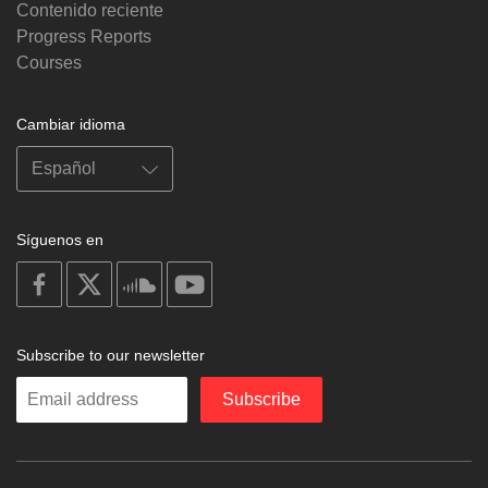
Contenido reciente
Progress Reports
Courses
Cambiar idioma
Síguenos en
on
on
on
on
facebook
X
soundcloud
youtube
Subscribe to our newsletter
Enter
Subscribe
your
email