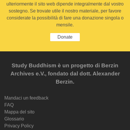
ulteriormente il sito web dipende integralmente dal vostro
sostegno. Se trovate utile il nostro materiale, per favore
considerate la possibilità di fare una donazione singola o
mensile.
Donate
Study Buddhism è un progetto di Berzin
Archives e.V., fondato dal dott. Alexander
Berzin.
Mandaci un feedback
FAQ
Mappa del sito
Glossario
Privacy Policy