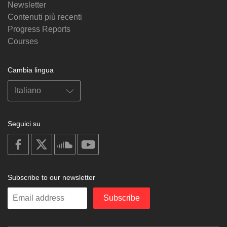
Newsletter
Contenuti più recenti
Progress Reports
Courses
Cambia lingua
Seguici su
on
on
on
on
facebook
X
soundcloud
youtube
Subscribe to our newsletter
Enter
Subscribe
your
email