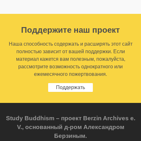
Поддержите наш проект
Наша способность содержать и расширять этот сайт
полностью зависит от вашей поддержки. Если
материал кажется вам полезным, пожалуйста,
рассмотрите возможность однократного или
ежемесячного пожертвования.
Поддержать
Study Buddhism – проект Berzin Archives e.
V., основанный д-ром Александром
Берзиным.