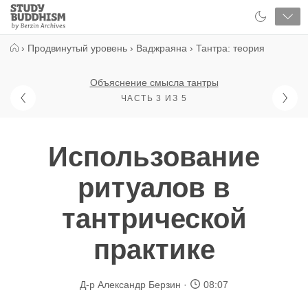
Close
Study
Buddhism
Home
›
Продвинутый уровень
›
Ваджраяна
›
Тантра: теория
Объяснение смысла тантры
ЧАСТЬ 3 ИЗ 5
Использование
ритуалов в
тантрической
практике
Д-р Александр Берзин
08:07