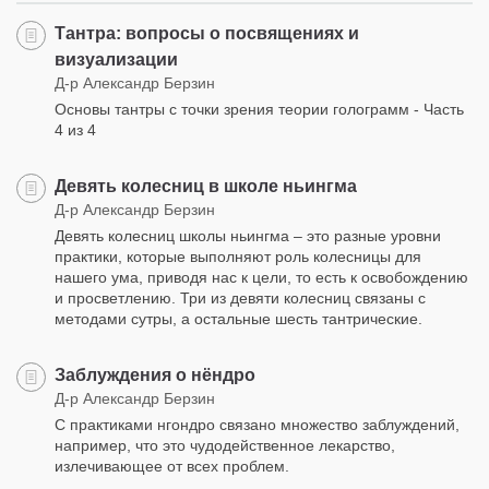
Тантра: вопросы о посвящениях и
визуализации
Д-р Александр Берзин
Основы тантры с точки зрения теории голограмм - Часть
4 из 4
Девять колесниц в школе ньингма
Д-р Александр Берзин
Девять колесниц школы ньингма – это разные уровни
практики, которые выполняют роль колесницы для
нашего ума, приводя нас к цели, то есть к освобождению
и просветлению. Три из девяти колесниц связаны с
методами сутры, а остальные шесть тантрические.
Заблуждения о нёндро
Д-р Александр Берзин
С практиками нгондро связано множество заблуждений,
например, что это чудодейственное лекарство,
излечивающее от всех проблем.