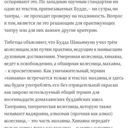
оспаривают это. По западным научным стандартам ни
один из текстов, приписываемых Будде, – ни сутры, ни
тантры, – не проходит проверку на подлинность. Вопрос
в том, является ли это решающим для практикующих
тантру или для них важнее другие критерии.
Тибетцы объясняют, что Будда Шакьямуни учил трём
колесницам, или путям практики, ведущим к наивысшим
духовным достижениям. Умеренная колесница, хинаяна,
ведёт к освобождению, а обширная колесница, махаяна,
– к просветлению. Как уничижительный, термин
«хинаяна» встречается только в текстах махаяны, и здесь
мы будем употреблять его без отрицательной окраски
как широко используемый общий термин для
восемнадцати домахаянских буддийских школ.
Тантраяна, тантрическая колесница, которую также
называют ваджраяна, алмазная (прочная как алмаз)
колесница, – это часть махаяны. Хинаяна передаёт
только сутры, тогда как махаяна – и сутры, и тантры.