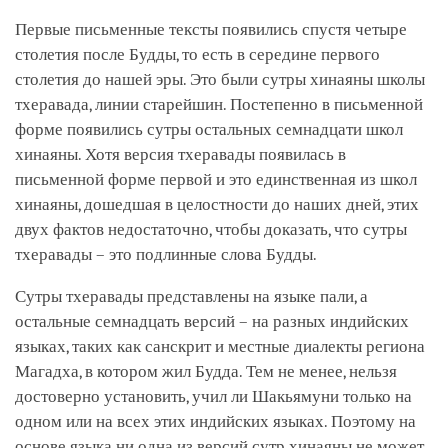
Первые письменные тексты появились спустя четыре
столетия после Будды, то есть в середине первого
столетия до нашей эры. Это были сутры хинаяны школы
тхеравада, линии старейшин. Постепенно в письменной
форме появились сутры остальных семнадцати школ
хинаяны. Хотя версия тхеравады появилась в
письменной форме первой и это единственная из школ
хинаяны, дошедшая в целостности до наших дней, этих
двух фактов недостаточно, чтобы доказать, что сутры
тхеравады – это подлинные слова Будды.
Сутры тхеравады представлены на языке пали, а
остальные семнадцать версий – на разных индийских
языках, таких как санскрит и местные диалекты региона
Магадха, в котором жил Будда. Тем не менее, нельзя
достоверно установить, учил ли Шакьямуни только на
одном или на всех этих индийских языках. Поэтому на
основе языка ни одна из версий сутр хинаяны не может