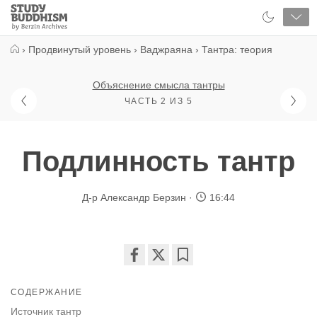
Close
Study
Buddhism
Home
›
Продвинутый уровень
›
Ваджраяна
›
Тантра: теория
Объяснение смысла тантры
ЧАСТЬ 2 ИЗ 5
Подлинность тантр
Д-р Александр Берзин
16:44
Share
Bookmark
on
СОДЕРЖАНИЕ
facebook
Источник тантр