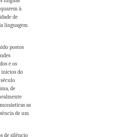
s línguas
dequarem à
idade de
 da línguagem
sido postos
andes
dos e os
inícios do
 século
ima, de
 oralmente
 monásticas as
usência de um
s de silêncio