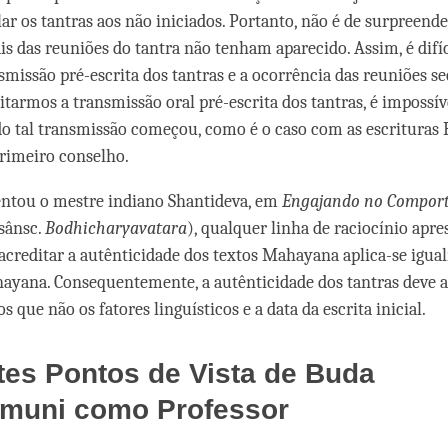
lar os tantras aos não iniciados. Portanto, não é de surpreend
ais das reuniões do tantra não tenham aparecido. Assim, é difí
smissão pré-escrita dos tantras e a ocorrência das reuniões se
tarmos a transmissão oral pré-escrita dos tantras, é impossív
o tal transmissão começou, como é o caso com as escrituras
rimeiro conselho.
tou o mestre indiano Shantideva, em
Engajando no Compor
sânsc.
Bodhicharyavatara
), qualquer linha de raciocínio apr
acreditar a autênticidade dos textos Mahayana aplica-se igua
nayana. Consequentemente, a autênticidade dos tantras deve 
os que não os fatores linguísticos e a data da escrita inicial.
tes Pontos de Vista de Buda
muni como Professor