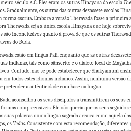
meiro século A.C. Eles eram os sutras Hinayana da escola
The
sos. Gradualmente, os sutras das outras dezassete escolas H
forma escrita. Embora a versão Theravada fosse a primeira 
ora Theravada seja a única escola Hinayana que hoje sobrevive
tos são inconclusivos quanto à prova de que os sutras Theravad
lavras do Buda.
ravada estão em língua Pali, enquanto que as outras dezassete
uas indianas, tais como sânscrito e o dialeto local de Magadha
iveu. Contudo, não se pode estabelecer que Shakyamuni ens
 em todos estes idiomas indianos. Assim, nenhuma versão do
 pretender a autênticidade com base na língua.
 Buda aconselhou os seus discípulos a transmitirem os seus 
formas compreensíveis. Ele não queria que os seus seguidore
s suas palavras numa língua sagrada arcaica como aquela das
gas, os
Vedas
. Consistente com esta recomendação, diferentes 