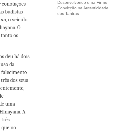
Desenvolvendo uma Firme
r conotações
Convicção na Autenticidade
as budistas
dos Tantras
ana
, o veículo
hayana. O
 tanto os
os deu há dois
 uso da
o falecimento
três dos seus
quentemente,
de
 de uma
 Hinayana. A
 três
s que no