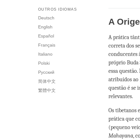
OUTROS IDIOMAS
Deutsch
A Orig
English
Español
A prática tân
Français
correta dos s
conducentes à
Italiano
próprio Buda 
Polski
essa questão.
Русский
atribuídos ao
简体中文
questão é se i
繁體中文
relevantes.
Os tibetanos 
prática que c
(pequeno veí
Mahayana
, 