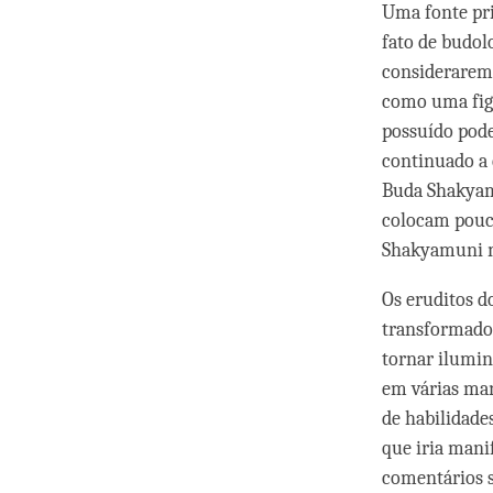
Uma fonte pri
fato de budol
considerarem
como uma fig
possuído pod
continuado a
Buda Shakyamu
colocam pouca
Shakyamuni ma
Os eruditos d
transformado 
tornar ilumin
em várias man
de habilidade
que iria mani
comentários s