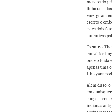
meados do pri
linha dos ido
emergiram em 
escrito e emb
estes dois fa
autênticas pa
Os sutras The
em várias líng
onde o Buda v
apenas uma ou
Hinayana pode
Além disso, o
em quaisquer 
congelassem a
indianas anti