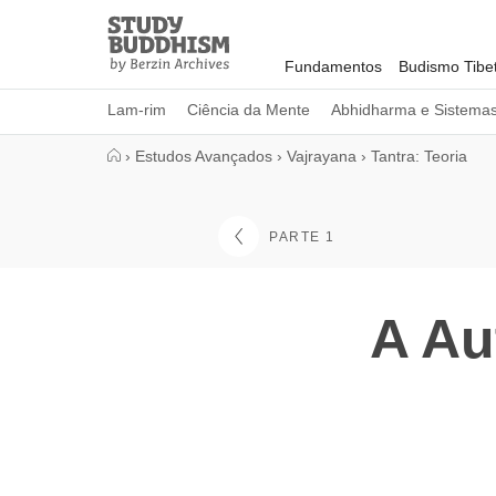
Close
Study
Buddhism
Fundamentos
Budismo Tibe
Home
Lam-rim
Ciência da Mente
Abhidharma e Sistema
›
Estudos Avançados
›
Vajrayana
›
Tantra: Teoria
PARTE 1
A Au