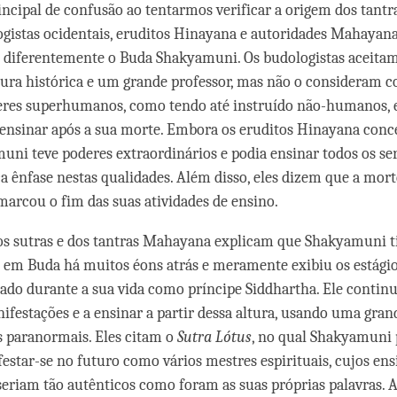
ncipal de confusão ao tentarmos verificar a origem dos tantr
ogistas ocidentais, eruditos Hinayana e autoridades Mahayan
 diferentemente o Buda Shakyamuni. Os budologistas aceit
ura histórica e um grande professor, mas não o consideram 
eres superhumanos, como tendo até instruído não-humanos, 
 ensinar após a sua morte. Embora os eruditos Hinayana con
ni teve poderes extraordinários e podia ensinar todos os ser
 ênfase nestas qualidades. Além disso, eles dizem que a mort
rcou o fim das suas atividades de ensino.
os sutras e dos tantras Mahayana explicam que Shakyamuni t
em Buda há muitos éons atrás e meramente exibiu os estágio
ado durante a sua vida como príncipe Siddhartha. Ele contin
ifestações e a ensinar a partir dessa altura, usando uma gran
s paranormais. Eles citam o
Sutra Lótus
, no qual Shakyamuni
festar-se no futuro como vários mestres espirituais, cujos en
eriam tão autênticos como foram as suas próprias palavras. A