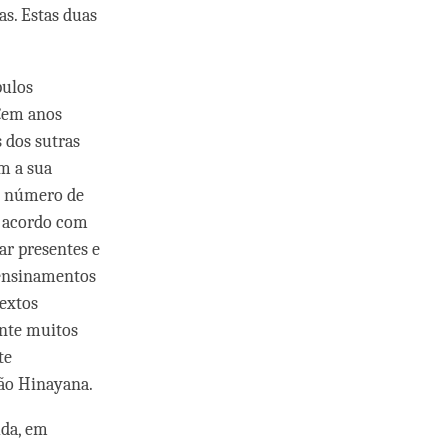
s. Estas duas
pulos
Cem anos
 dos sutras
m a sua
 o número de
e acordo com
ar presentes e
 ensinamentos
extos
ante muitos
te
ção Hinayana.
uda, em