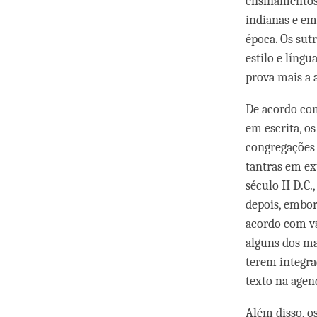
ensinamentos
indianas e em
época. Os su
estilo e líng
prova mais a 
De acordo com
em escrita, o
congregações 
tantras em ex
século II D.C
depois, embor
acordo com vá
alguns dos ma
terem integra
texto na agen
Além disso, os