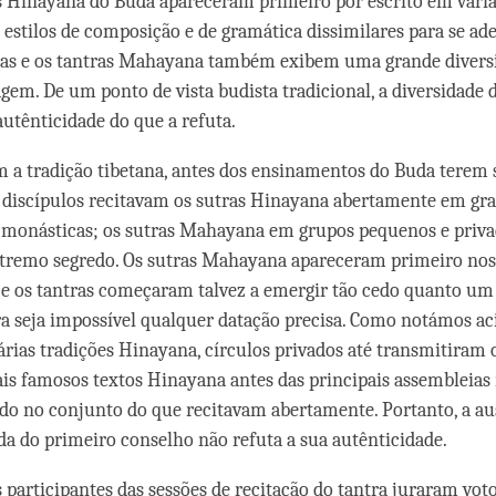
 Hinayana do Buda apareceram primeiro por escrito em vária
 estilos de composição e de gramática dissimilares para se a
tras e os tantras Mahayana também exibem uma grande divers
uagem. De um ponto de vista budista tradicional, a diversidade
autênticidade do que a refuta.
 a tradição tibetana, antes dos ensinamentos do Buda terem 
s discípulos recitavam os sutras Hinayana abertamente em gr
monásticas; os sutras Mahayana em grupos pequenos e priva
tremo segredo. Os sutras Mahayana apareceram primeiro nos 
., e os tantras começaram talvez a emergir tão cedo quanto um
a seja impossível qualquer datação precisa. Como notámos ac
rias tradições Hinayana, círculos privados até transmitiram
is famosos textos Hinayana antes das principais assembleias
do no conjunto do que recitavam abertamente. Portanto, a a
da do primeiro conselho não refuta a sua autênticidade.
 participantes das sessões de recitação do tantra juraram voto