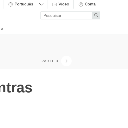
Vídeo
Conta
Enter
Search
search
term
ra
PARTE 3
ntras