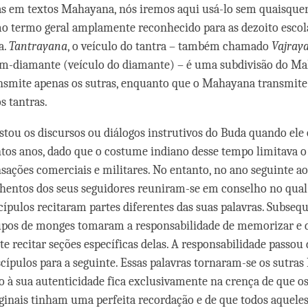
s em textos Mahayana, nós iremos aqui usá-lo sem quaisque
o termo geral amplamente reconhecido para as dezoito escol
a.
Tantrayana
, o veículo do tantra – também chamado
Vajray
m-diamante (veículo do diamante) – é uma subdivisão do Ma
smite apenas os sutras, enquanto que o Mahayana transmite
s tantras.
tou os discursos ou diálogos instrutivos do Buda quando ele 
tos anos, dado que o costume indiano desse tempo limitava o
ansações comerciais e militares. No entanto, no ano seguinte a
hentos dos seus seguidores reuniram-se em conselho no qual 
scípulos recitaram partes diferentes das suas palavras. Subse
rupos de monges tomaram a responsabilidade de memorizar e 
e recitar seções específicas delas. A responsabilidade passou
scípulos para a seguinte. Essas palavras tornaram-se os sutras
o à sua autenticidade fica exclusivamente na crença de que os
iginais tinham uma perfeita recordação e de que todos aquele