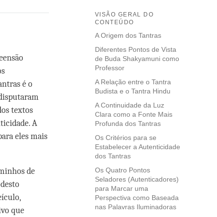
VISÃO GERAL DO
CONTEÚDO
A Origem dos Tantras
Diferentes Pontos de Vista
reensão
de Buda Shakyamuni como
Professor
os
A Relação entre o Tantra
antras é o
Budista e o Tantra Hindu
 disputaram
A Continuidade da Luz
dos textos
Clara como a Fonte Mais
ticidade. A
Profunda dos Tantras
para eles mais
Os Critérios para se
Estabelecer a Autenticidade
dos Tantras
aminhos de
Os Quatro Pontos
Seladores (Autenticadores)
odesto
para Marcar uma
ículo,
Perspectiva como Baseada
nas Palavras Iluminadoras
ivo que