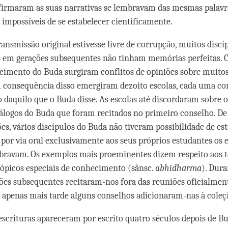
irmaram as suas narrativas se lembravam das mesmas palavra
 impossíveis de se estabelecer cientificamente.
ansmissão original estivesse livre de corrupção, muitos discí
 em gerações subsequentes não tinham memórias perfeitas. 
ecimento do Buda surgiram conflitos de opiniões sobre muitos
 consequência disso emergiram dezoito escolas, cada uma co
o daquilo que o Buda disse. As escolas até discordaram sobre
iálogos do Buda que foram recitados no primeiro conselho. D
es, vários discípulos do Buda não tiveram possibilidade de est
por via oral exclusivamente aos seus próprios estudantes os
bravam. Os exemplos mais proeminentes dizem respeito aos t
 tópicos especiais de conhecimento (sânsc.
abhidharma
). Dur
ções subsequentes recitaram-nos fora das reuniões oficialmen
 apenas mais tarde alguns conselhos adicionaram-nas à cole
escrituras apareceram por escrito quatro séculos depois de B