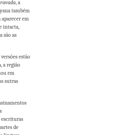
ravada
, a
inayana também
a aparecer em
 intacta,
a são as
 versões estão
, a região
inou em
s sutras
ensinamentos
s
 escrituras
partes de