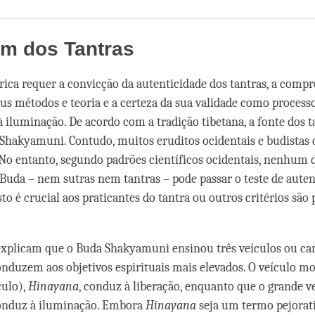
Share
Bookmark
on
facebook
em dos Tantras
trica requer a convicção da autenticidade dos tantras, a comp
eus métodos e teoria e a certeza da sua validade como process
 iluminação. De acordo com a tradição tibetana, a fonte dos t
Shakyamuni. Contudo, muitos eruditos ocidentais e budistas
 No entanto, segundo padrões científicos ocidentais, nenhum 
 Buda – nem sutras nem tantras – pode passar o teste de auten
sto é crucial aos praticantes do tantra ou outros critérios são 
explicam que o Buda Shakyamuni ensinou três veículos ou c
onduzem aos objetivos espirituais mais elevados. O veículo m
culo),
Hinayana
, conduz à liberação, enquanto que o grande ve
conduz à iluminação. Embora
Hinayana
seja um termo pejorat