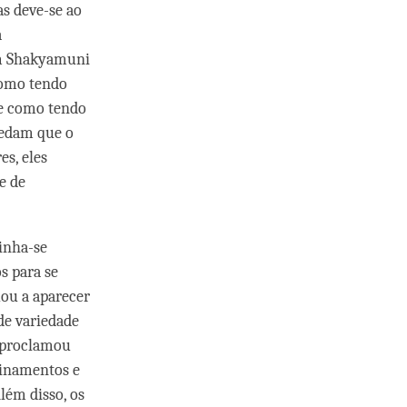
as deve-se ao
a
am Shakyamuni
como tendo
e como tendo
cedam que o
es, eles
e de
inha-se
s para se
uou a aparecer
de variedade
 proclamou
sinamentos e
lém disso, os