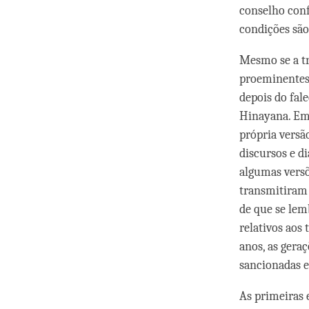
conselho conf
condições são
Mesmo se a tr
proeminentes
depois do fal
Hinayana. Em
própria versã
discursos e d
algumas versõ
transmitiram 
de que se lem
relativos aos
anos, as gera
sancionadas e
As primeiras 