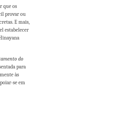
er que os
cil provar ou
cretas. E mais,
el estabelecer
 Hinayana
tamento do
esentada para
lmente às
apoiar-se em