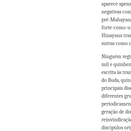
aparece apena
negativas com
pré-Mahayan
forte-como-u
Hinayana tran
sutras como o
Ninguém regis
mil e quinhen
escrita às tr
do Buda, quin
principais di
diferentes g
periodicament
geração de di
reinvindicaçã
discípulos or