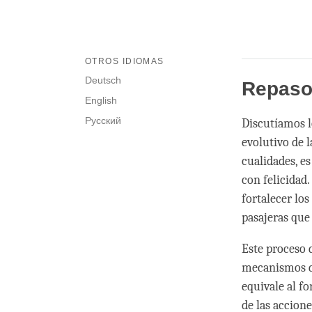
OTROS IDIOMAS
Deutsch
Repas
English
Русский
Discutíamos l
evolutivo de 
cualidades, es
con felicidad
fortalecer lo
pasajeras que
Este proceso 
mecanismos di
equivale al fo
de las accione