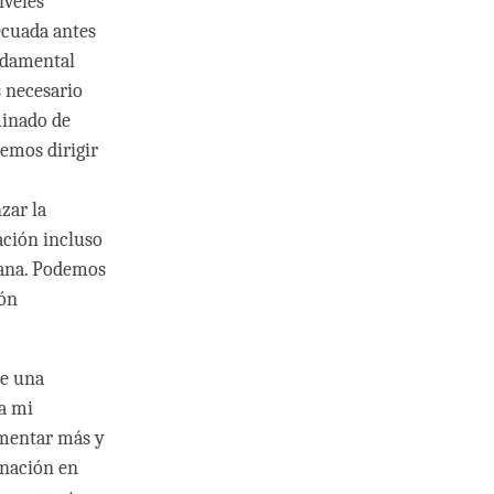
iveles
ecuada antes
undamental
 necesario
minado de
bemos dirigir
zar la
ación incluso
iana. Podemos
ión
je una
ca mi
imentar más y
inación en