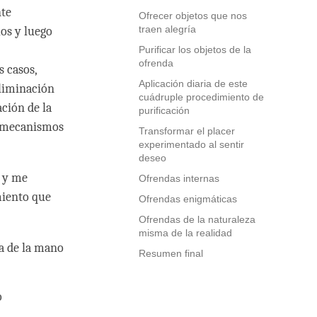
nte
Ofrecer objetos que nos
traen alegría
os y luego
Purificar los objetos de la
ofrenda
s casos,
Aplicación diaria de este
eliminación
cuádruple procedimiento de
ación de la
purificación
s mecanismos
Transformar el placer
experimentado al sentir
deseo
a y me
Ofrendas internas
miento que
Ofrendas enigmáticas
Ofrendas de la naturaleza
misma de la realidad
a de la mano
Resumen final
o