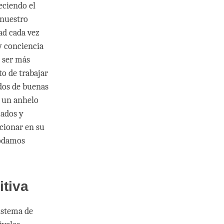
eciendo el
 nuestro
ad cada vez
y conciencia
r ser más
to de trabajar
dos de buenas
n un anhelo
mados y
cionar en su
podamos
itiva
sistema de