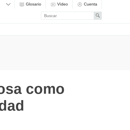
Glosario
Vídeo
Cuenta
Enter
Search
search
term
chosa como
idad