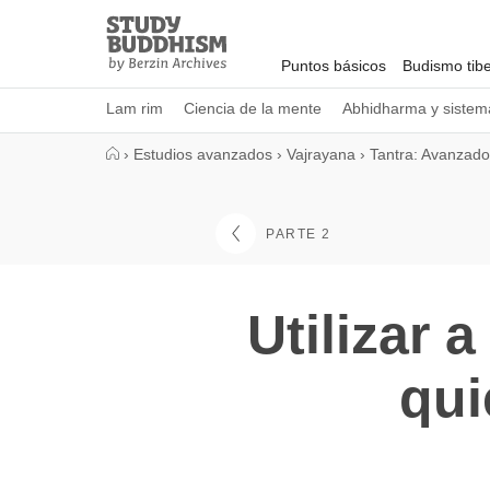
Close
Study
Buddhism
Puntos básicos
Budismo tib
Home
Lam rim
Ciencia de la mente
Abhidharma y sistema
›
Estudios avanzados
›
Vajrayana
›
Tantra: Avanzado
PARTE 2
Utilizar 
qui