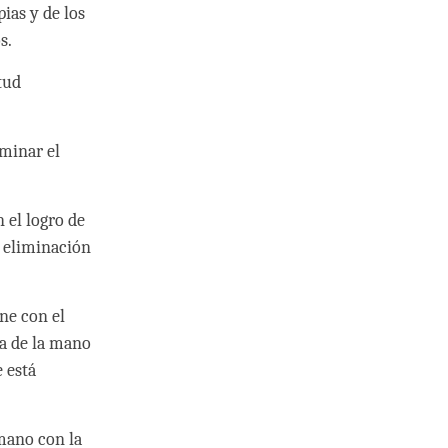
ias y de los
s.
tud
iminar el
 el logro de
a eliminación
ene con el
a de la mano
 está
 mano con la