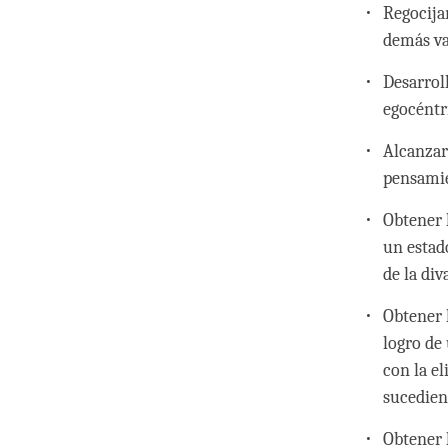
Regocija
demás va
Desarrol
egocéntr
Alcanzar
pensamie
Obtener 
un estad
de la div
Obtener l
logro de
con la e
sucedien
Obtener l