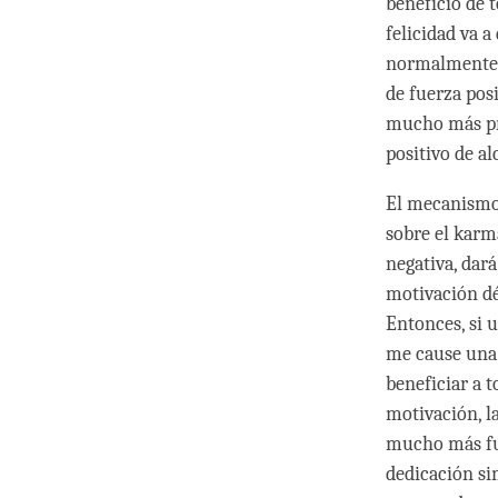
beneficio de t
felicidad va 
normalmente n
de fuerza pos
mucho más pro
positivo de al
El mecanismo 
sobre el karm
negativa, dar
motivación dé
Entonces, si 
me cause una 
beneficiar a t
motivación, la
mucho más fu
dedicación si