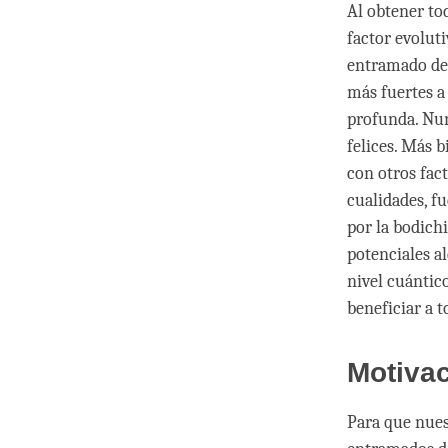
Al obtener tod
factor evoluti
entramado de 
más fuertes a
profunda. Nunc
felices. Más 
con otros fac
cualidades, f
por la bodich
potenciales a
nivel cuántic
beneficiar a t
Motivac
Para que nues