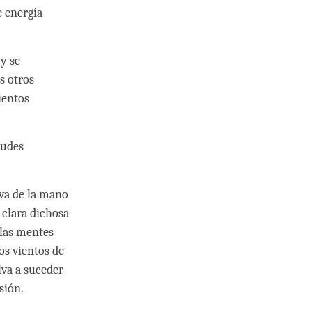
e energía
y se
s otros
ientos
tudes
 va de la mano
 clara dichosa
 las mentes
os vientos de
lva a suceder
sión.