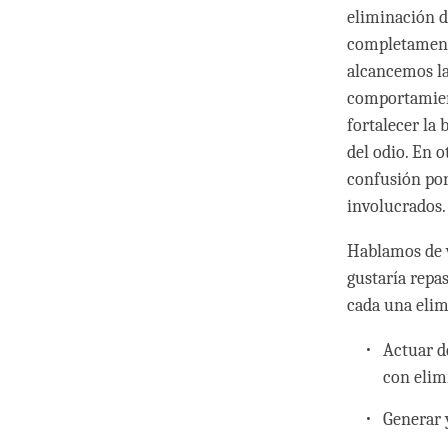
eliminación d
completament
alcancemos la
comportamient
fortalecer la
del odio. En 
confusión po
involucrados.
Hablamos de v
gustaría repa
cada una elim
Actuar d
con elim
Generar y