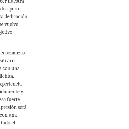
ecer nuestra
dos, pero
ta dedicación
se vuelve
jetivo
s enseñanzas
itiva o
za con una
ichita.
experiencia
pidamente y
esa fuerte
mpresión será
 con una
 todo el