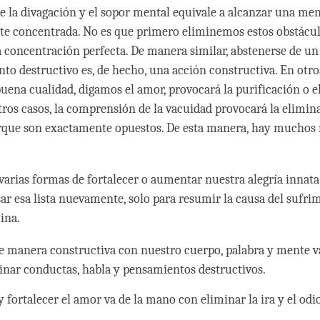
e la divagación y el sopor mental equivale a alcanzar una me
e concentrada. No es que primero eliminemos estos obstácul
 concentración perfecta. De manera similar, abstenerse de un
o destructivo es, de hecho, una acción constructiva. En otro
 buena cualidad, digamos el amor, provocará la purificación o 
otros casos, la comprensión de la vacuidad provocará la elimin
rque son exactamente opuestos. De esta manera, hay mucho
arias formas de fortalecer o aumentar nuestra alegría innat
sar esa lista nuevamente, solo para resumir la causa del sufri
ina.
e manera constructiva con nuestro cuerpo, palabra y mente v
inar conductas, habla y pensamientos destructivos.
 fortalecer el amor va de la mano con eliminar la ira y el odi