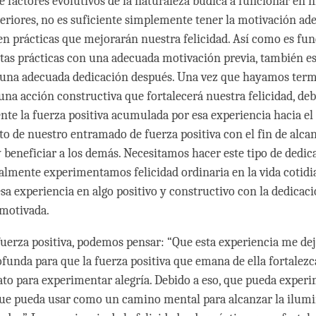
 factores evolutivos de la naturaleza búdica a funcionar en n
eriores, no es suficiente simplemente tener la motivación ad
 en prácticas que mejorarán nuestra felicidad. Así como es f
as prácticas con una adecuada motivación previa, también es
 una adecuada dedicación después. Una vez que hayamos ter
 una acción constructiva que fortalecerá nuestra felicidad, de
te la fuerza positiva acumulada por esa experiencia hacia el
to de nuestro entramado de fuerza positiva con el fin de alcan
 beneficiar a los demás. Necesitamos hacer este tipo de dedic
lmente experimentamos felicidad ordinaria en la vida cotid
sa experiencia en algo positivo y constructivo con la dedicac
motivada.
fuerza positiva, podemos pensar: “Que esta experiencia me de
funda para que la fuerza positiva que emana de ella fortalez
ato para experimentar alegría. Debido a eso, que pueda exper
que pueda usar como un camino mental para alcanzar la ilum