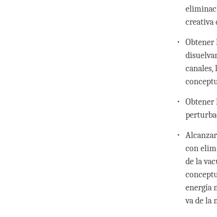
eliminaci
creativa 
Obtener 
disuelvan
canales,
conceptu
Obtener 
perturba
Alcanzar
con elim
de la va
conceptu
energía 
va de la