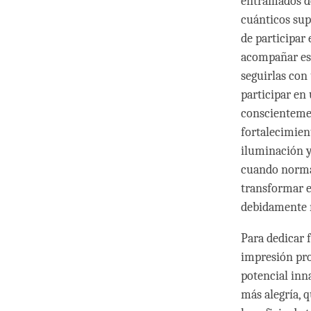
entramados de
cuánticos sup
de participar
acompañar est
seguirlas con
participar en
conscientemen
fortalecimien
iluminación y
cuando norma
transformar e
debidamente 
Para dedicar 
impresión pro
potencial inn
más alegría, 