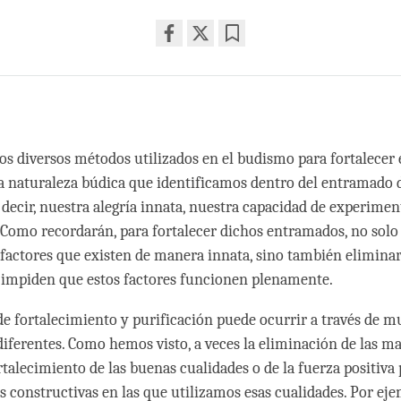
Share
Bookmark
on
facebook
o
os diversos métodos utilizados en el budismo para fortalecer e
la naturaleza búdica que identificamos dentro del entramado
 decir, nuestra alegría innata, nuestra capacidad de experimen
. Como recordarán, para fortalecer dichos entramados, no sol
s factores que existen de manera innata, sino también elimina
 impiden que estos factores funcionen plenamente.
de fortalecimiento y purificación puede ocurrir a través de 
ferentes. Como hemos visto, a veces la eliminación de las m
rtalecimiento de las buenas cualidades o de la fuerza positiva
s constructivas en las que utilizamos esas cualidades. Por eje