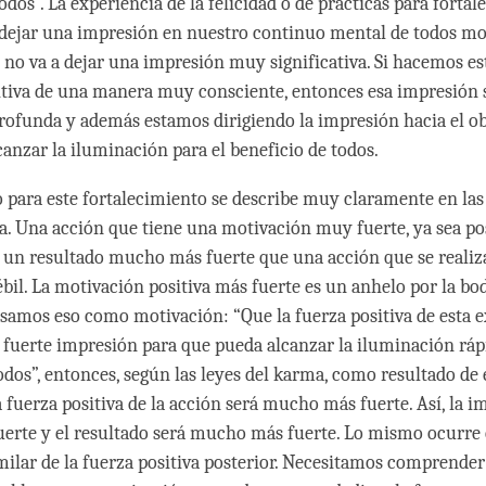
odos”. La experiencia de la felicidad o de prácticas para fortal
a dejar una impresión en nuestro continuo mental de todos mo
o va a dejar una impresión muy significativa. Si hacemos es
itiva de una manera muy consciente, entonces esa impresión 
funda y además estamos dirigiendo la impresión hacia el ob
canzar la iluminación para el beneficio de todos.
para este fortalecimiento se describe muy claramente en la
a. Una acción que tiene una motivación muy fuerte, ya sea pos
á un resultado mucho más fuerte que una acción que se reali
bil. La motivación positiva más fuerte es un anhelo por la bod
usamos eso como motivación: “Que la fuerza positiva de esta 
fuerte impresión para que pueda alcanzar la iluminación rá
odos”, entonces, según las leyes del karma, como resultado de 
 fuerza positiva de la acción será mucho más fuerte. Así, la i
erte y el resultado será mucho más fuerte. Lo mismo ocurre
milar de la fuerza positiva posterior. Necesitamos comprender