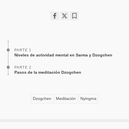
Share
Bookmark
on
facebook
PARTE 1
Niveles de actividad mental en Sarma y Dzogchen
PARTE 2
Pasos de la meditación Dzogchen
Dzogchen
Meditación
Nyingma