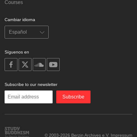
Courses
Cambiar idioma
Síguenos en
on
on
on
on
facebook
X
soundcloud
youtube
Subscribe to our newsletter
Enter
Subscribe
your
email
Study
© 2003-2026 Berzin Archives e.V.
Impressum
Buddhism