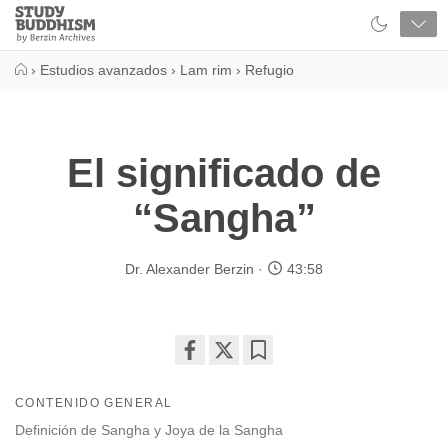
Close
Study
Buddhism
Home
›
Estudios avanzados
›
Lam rim
›
Refugio
El significado de
“Sangha”
Dr. Alexander Berzin
43:58
Share
Bookmark
on
CONTENIDO GENERAL
facebook
Definición de Sangha y Joya de la Sangha