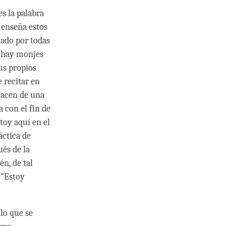
s la palabra
 enseña estos
itado por todas
si hay monjes
sus propios
 recitar en
hacen de una
a con el fin de
toy aquí en el
áctica de
és de la
n, de tal
 “Estoy
 lo que se