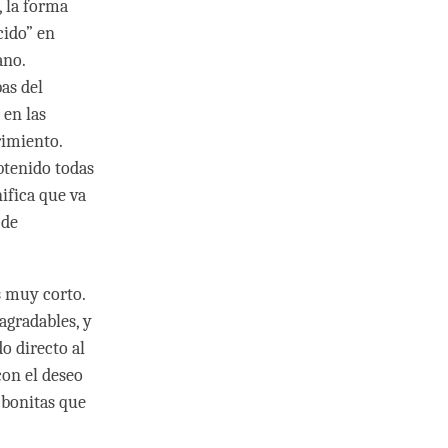
, la forma
cido” en
ano.
as del
 en las
rimiento.
btenido todas
ifica que va
 de
s muy corto.
 agradables, y
o directo al
con el deseo
 bonitas que