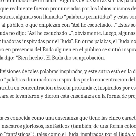
so iluminador de un buda”. Algunos de los sutras son las pala
que realmente fueron pronunciadas por los labios mismos de
sutras, algunas son llamadas “palabras permitidas”, y estas so
 al público, o que empiezan con “Así he escuchado…” Estas so
Buda no dijo: “Así he escuchado…”, obviamente. Luego, alguna
inadoras inspiradas por el Buda”. En otras palabas, el Buda no 
o en presencia del Buda alguien en el público se sintió inspir
uda dijo: “Bien hecho”. El Buda dio su aprobación.
isiones de tales palabras inspiradas, y este sutra está en la d
 “palabras iluminadoras inspiradas por la concentración del 
traba en concentración absorta profunda e, inspirados por es
vara se levantaron y dieron esta enseñanza en la forma de pr
a es conocida como una enseñanza que tiene las cinco caracte
y maestros gloriosos, fantásticos (también, de una forma coloq
 “fantásticos”), tales como el Buda, inspirados por el Buda, y