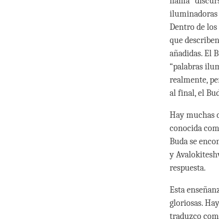
llama “discur
iluminadoras 
Dentro de los 
que describen
añadidas. El 
“palabras ilum
realmente, per
al final, el B
Hay muchas div
conocida como
Buda se encon
y Avalokitesh
respuesta.
Esta enseñanz
gloriosas. Ha
traduzco como