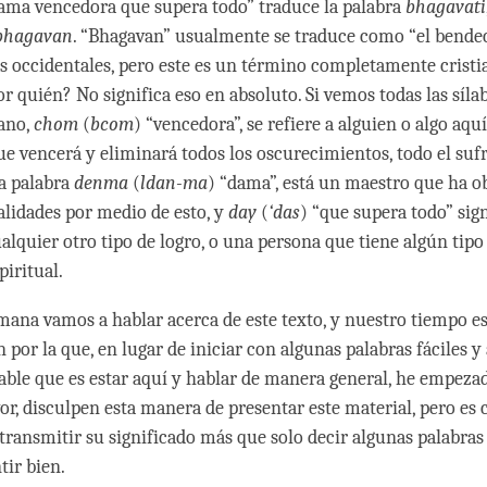
ama vencedora que supera todo” traduce la palabra
bhagavati
bhagavan
. “Bhagavan” usualmente se traduce como “el bende
 occidentales, pero este es un término completamente cristi
r quién? No significa eso en absoluto. Si vemos todas las sílab
ano,
chom
(
bcom
) “vencedora”, se refiere a alguien o algo aquí
e vencerá y eliminará todos los oscurecimientos, todo el suf
la palabra
denma
(
ldan-ma
) “dama”, está un maestro que ha o
alidades por medio de esto, y
day
(
‘das
) “que supera todo” sign
alquier otro tipo de logro, o una persona que tiene algún tipo
piritual.
emana vamos a hablar acerca de este texto, y nuestro tiempo e
n por la que, en lugar de iniciar con algunas palabras fáciles y
dable que es estar aquí y hablar de manera general, he empezad
or, disculpen esta manera de presentar este material, pero es 
transmitir su significado más que solo decir algunas palabras
tir bien.