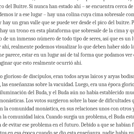
ico del Buitre. Si nunca han estado ahí – se encuentra cerca de 
emos ir a ese lugar – hay una colina cuya cima sobresale co
y hay un gran valle que se puede ver desde el pico del buitre.
hay un trono en esta plataforma que sobresale de la cima y q
eno de un inmenso número de todo tipo de seres, así que es un
r ahí, realmente podemos visualizar lo que deben haber sido l
me parece, estar en un lugar así de tal forma que podamos ve
ginar que esto realmente ocurrió ahí.
 glorioso de discípulos, eran todos aryas laicos y aryas bodis
, las enseñanzas sobre la vacuidad. Luego, era una época glori
 iluminación del Buda, y el Buda aún no había establecido mu
monásticas. Los votos surgieron sobre la base de dificultades 
n la comunidad monástica, en sus relaciones unos con otros 
n la comunidad laica. Cuando surgía un problema, el Buda esta
in de evitar ese problema en el futuro. Debido a que se habían
os en esa época cuando se dio esta enseñanza, nadie había rot