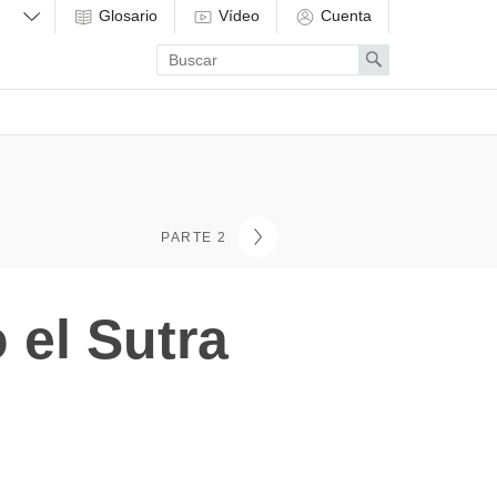
Glosario
Vídeo
Cuenta
Enter
Search
search
term
PARTE 2
 el Sutra