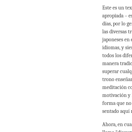
Este es un te
apropiada – e
días, por lo g
las diversas t
japoneses en e
idiomas, y si
todos los dif
manera tradici
superar cualqu
trono enseñan
meditación co
motivación y l
forma que no 
sentado aquí 
Ahora, en cuan