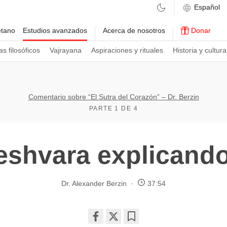
etano
Estudios avanzados
Acerca de nosotros
Donar
s filosóficos
Vajrayana
Aspiraciones y rituales
Historia y cultura
Comentario sobre “El Sutra del Corazón” – Dr. Berzin
PARTE 1 DE 4
eshvara explicando
Dr. Alexander Berzin
37:54