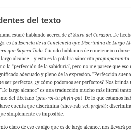
Share
Bookmark
on
facebook
entes del texto
emana estaré hablando acerca de
El Sutra del Corazón
. De hech
go, es
La Esencia de la Conciencia que Discrimina de Largo Al
ra que Supera Todo
. Cuando hablamos de conciencia o darse
largo alcance – y esta es la palabra sánscrita
prajnaparamita
mo la “perfección de la sabiduría”, pero no me parece que eso
gnificado adecuado y pleno de la expresión. “Perfección suen
e ser perfectos, ¿y cómo podemos ser perfectos? Nos brinda 
 “De largo alcance” es una traducción mucho más literal tanto
omo del tibetano (
pha-rol-tu phyin-pa
). De lo que estamos ha
darse cuenta que discrimina (shes-rab, sct.
prajñā
): discrimin
 que simplemente es imposible.
to claro de eso es algo que es de largo alcance, nos llevará po