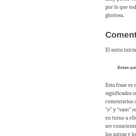
por lo que to
gloriosa.
Comenta
El sutra inicia
Estas pa
Esta frase es 
significados 
comentarios 
“
e
” y “
vam
” r
en torno a el
ser conscient
los sutras y l