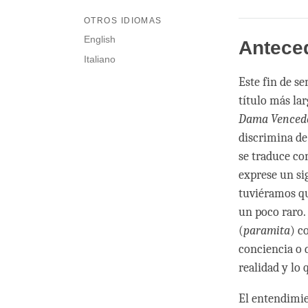
OTROS IDIOMAS
English
Anteced
Italiano
Este fin de s
título más lar
Dama Vencede
discrimina de 
se traduce co
exprese un si
tuviéramos qu
un poco raro.
(
paramita
) c
conciencia o 
realidad y lo
El entendimien