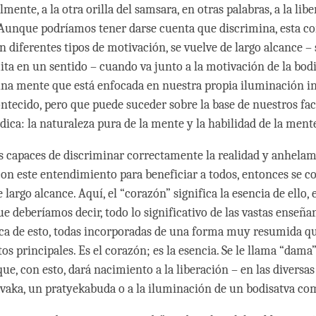
lmente, a la otra orilla del samsara, en otras palabras, a la libe
Aunque podríamos tener darse cuenta que discrimina, esta c
on diferentes tipos de motivación, se vuelve de largo alcance –
ta en un sentido – cuando va junto a la motivación de la bodi
una mente que está enfocada en nuestra propia iluminación i
ntecido, pero que puede suceder sobre la base de nuestros fac
dica: la naturaleza pura de la mente y la habilidad de la ment
capaces de discriminar correctamente la realidad y anhelam
on este entendimiento para beneficiar a todos, entonces se c
 largo alcance. Aquí, el “corazón” significa la esencia de ello, e
ue deberíamos decir, todo lo significativo de las vastas enseña
ca de esto, todas incorporadas de una forma muy resumida qu
os principales. Es el corazón; es la esencia. Se le llama “dam
que, con esto, dará nacimiento a la liberación – en las diversas
aka, un pratyekabuda o a la iluminación de un bodisatva co