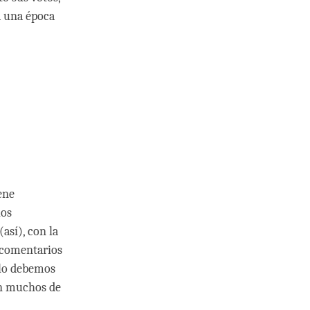
a una época
ene
los
(así), con la
 comentarios
olo debemos
ian muchos de