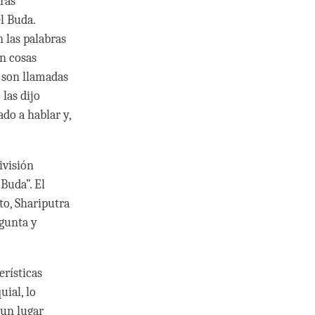
bras
l Buda.
n las palabras
n cosas
s son llamadas
las dijo
ado a hablar y,
ivisión
Buda”. El
to, Shariputra
egunta y
rísticas
uial, lo
 un lugar