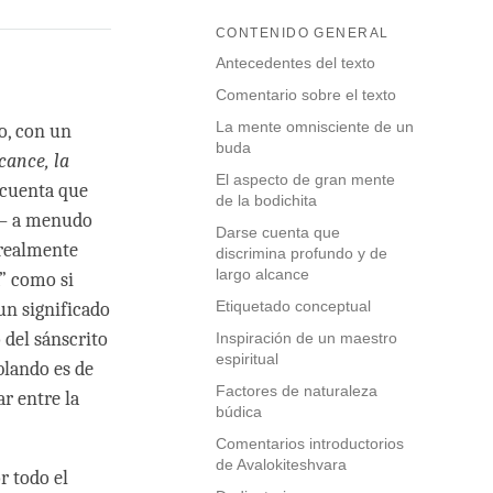
CONTENIDO GENERAL
Antecedentes del texto
Comentario sobre el texto
La mente omnisciente de un
o, con un
buda
cance, la
El aspecto de gran mente
 cuenta que
de la bodichita
– a menudo
Darse cuenta que
 realmente
discrimina profundo y de
largo alcance
a” como si
Etiquetado conceptual
un significado
 del sánscrito
Inspiración de un maestro
espiritual
blando es de
Factores de naturaleza
ar entre la
búdica
Comentarios introductorios
de Avalokiteshvara
r todo el