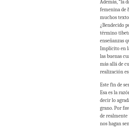
Además, “la d
femenina de
muchos textos
¿Bendecido po
término tibet
enseñanzas qu
Implícito en 
las buenas cu
más allá de cu
realización es
Este fin de s
Esa es la razó
decir lo agra
grano. Por fav
de realmente 
nos hagan sen