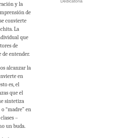
Dedicatoria
ración y la
omprensión de
 se convierte
chita. La
ndividual que
tores de
e de entender.
os alcanzar la
onvierte en
sto es, el
nzas que el
e sintetiza
a” o “madre” en
 clases –
mo un buda.