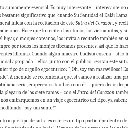
xto sumamente esencial. Es muy interesante – interesante no e
s bastante significativo que, cuando Su Santidad el Dalái Lama
eneral inicia con la recitación de este
Sutra del Corazón
, y rec
radiciones. Hace que lo reciten los chinos, los vietnamitas, y 
l lugar, o monjes coreanos, los invita a recitarlo también en 
empre por todos los monjes tibetanos presentes, así que lo hace
erentes idiomas. Cuando algún maestro budista enseña – si lo 
onal apropiada – ellos, junto con el público, recitan este sutr
ier tipo de orgullo egocéntrico: “¡Oh, soy tan maravilloso! Es
do”. A menudo se recomienda que, si vamos a realizar una pr
tidiana seria, empecemos también con él – quiero decir, despu
a plegaria de las siete ramas – con el
Sutra del Corazón
tambié
nos embarquemos en un viaje egocéntrico del tipo, ya saben:
meditando, ¡soy tan santo!”.
to a qué tipo de sutra es este, es un tipo particular dentro de