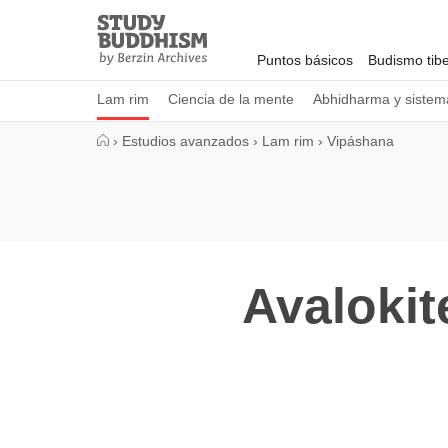
Close
Study
Buddhism
Puntos básicos
Budismo tib
Home
Lam rim
Ciencia de la mente
Abhidharma y sistema
›
Estudios avanzados
›
Lam rim
›
Vipáshana
Avalokit