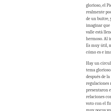
glorioso, el P
realmente pod
de un buitre, 
imaginar que 
valle está ll
hermoso. Al i
Es muy útil, 
cómo es e ima
Hay un círculo
tema glorioso
después de la
regulaciones 
presentaron e
relaciones co
voto con el f
muy pocos vot