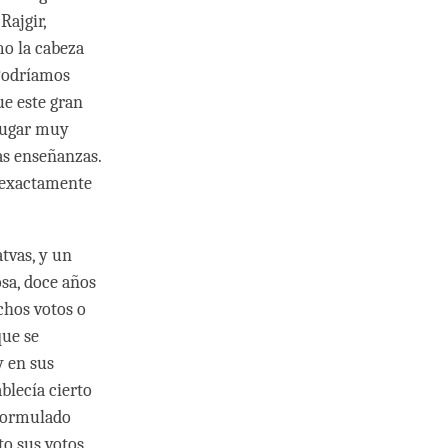
Rajgir,
mo la cabeza
 Podríamos
ue este gran
 lugar muy
as enseñanzas.
r exactamente
atvas, y un
osa, doce años
chos votos o
que se
y en sus
blecía cierto
 formulado
o sus votos,