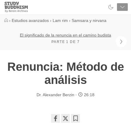
Close
Study
Buddhism
Home
›
Estudios avanzados
›
Lam rim
›
Samsara y nirvana
El significado de la renuncia en el camino budista
PARTE 1 DE 7
Renuncia: Método de
análisis
Dr. Alexander Berzin
26:18
Share
Bookmark