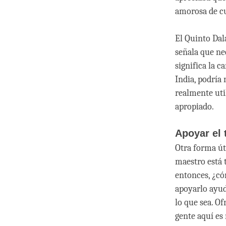
amorosa de cu
El Quinto Dalá
señala que ne
significa la c
India, podría
realmente uti
apropiado.
Apoyar el 
Otra forma úti
maestro está 
entonces, ¿c
apoyarlo ayud
lo que sea. O
gente aquí es