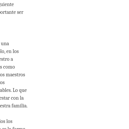
guiente
portante ser
e una
o, en los
estro a
los como
los maestros
los
ables. Lo que
estar con la
estra familia.
os los