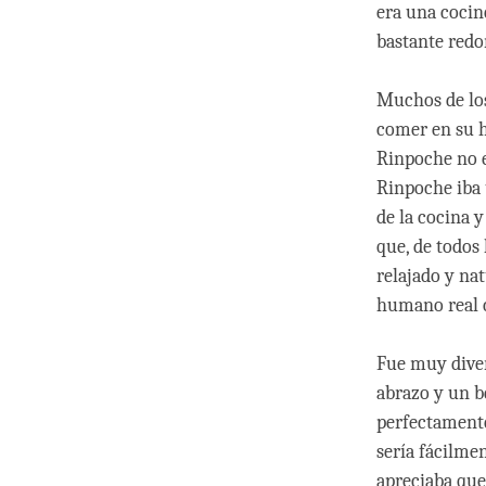
era una cocin
bastante redo
Muchos de los
comer en su h
Rinpoche no e
Rinpoche iba 
de la cocina y
que, de todos
relajado y na
humano real c
Fue muy diver
abrazo y un b
perfectamente
sería fácilme
apreciaba que