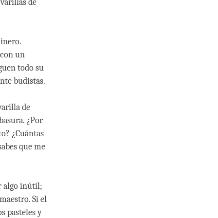
varillas de
inero.
 con un
eguen todo su
nte budistas.
arilla de
basura. ¿Por
ito? ¿Cuántas
e sabes que me
 algo inútil;
maestro. Si el
s pasteles y