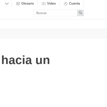
Glosario
Vídeo
Cuenta
Enter
Search
search
term
hacia un