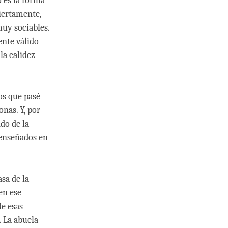
o es la forma
Ciertamente,
muy sociables.
ente válido
la calidez
os que pasé
nas. Y, por
do de la
 enseñados en
sa de la
en ese
e esas
. La abuela