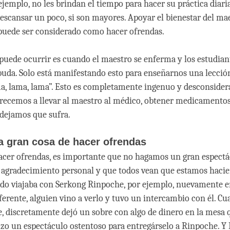
jemplo, no les brindan el tiempo para hacer su práctica diaria
escansar un poco, si son mayores. Apoyar el bienestar del ma
puede ser considerado como hacer ofrendas.
puede ocurrir es cuando el maestro se enferma y los estudian
 buda. Solo está manifestando esto para enseñarnos una lección
a, lama, lama”. Esto es completamente ingenuo y desconsider
ofrecemos a llevar al maestro al médico, obtener medicamentos
dejamos que sufra.
a gran cosa de hacer ofrendas
acer ofrendas, es importante que no hagamos un gran espect
agradecimiento personal y que todos vean que estamos hacie
do viajaba con Serkong Rinpoche, por ejemplo, nuevamente en 
ferente, alguien vino a verlo y tuvo un intercambio con él. Cu
e, discretamente dejó un sobre con algo de dinero en la mesa 
izo un espectáculo ostentoso para entregárselo a Rinpoche. Y