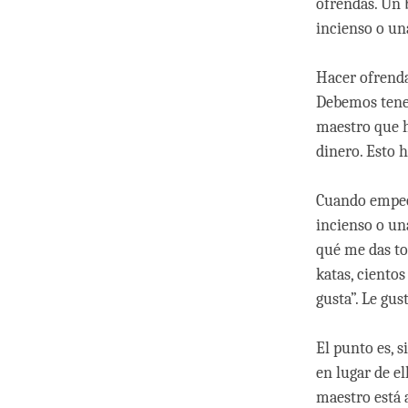
ofrendas. Un 
incienso o un
Hacer ofrenda
Debemos tener
maestro que h
dinero. Esto 
Cuando empecé
incienso o un
qué me das to
katas, cientos
gusta”. Le gus
El punto es, s
en lugar de el
maestro está 