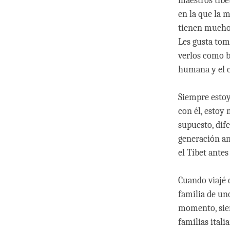
maestros tibe
en la que la 
tienen mucho 
Les gusta tom
verlos como b
humana y el 
Siempre estoy
con él, estoy
supuesto, dif
generación an
el Tíbet antes
Cuando viajé c
familia de un
momento, siem
familias itali