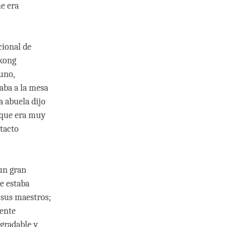
e era
cional de
rkong
uno,
aba a la mesa
a abuela dijo
orque era muy
ntacto
un gran
he estaba
 sus maestros;
mente
agradable y