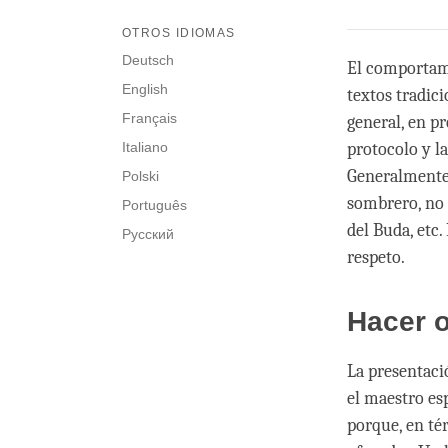
OTROS IDIOMAS
Deutsch
El comportami
English
textos tradic
Français
general, en p
Italiano
protocolo y l
Generalmente 
Polski
sombrero, no 
Português
del Buda, etc
Русский
respeto.
Hacer 
La presentaci
el maestro es
porque, en té