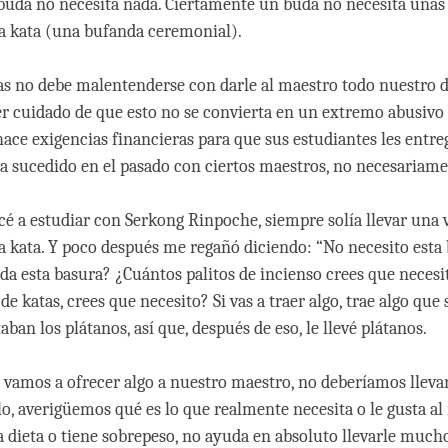
buda no necesita nada. Ciertamente un buda no necesita unas 
a kata (una bufanda ceremonial).
s no debe malentenderse con darle al maestro todo nuestro d
 cuidado de que esto no se convierta en un extremo abusivo
ace exigencias financieras para que sus estudiantes les entr
ha sucedido en el pasado con ciertos maestros, no necesariame
 a estudiar con Serkong Rinpoche, siempre solía llevar una v
a kata. Y poco después me regañó diciendo: “No necesito esta 
da esta basura? ¿Cuántos palitos de incienso crees que neces
 de katas, crees que necesito? Si vas a traer algo, trae algo qu
taban los plátanos, así que, después de eso, le llevé plátanos.
i vamos a ofrecer algo a nuestro maestro, no deberíamos llevar
lo, averigüemos qué es lo que realmente necesita o le gusta al 
a dieta o tiene sobrepeso, no ayuda en absoluto llevarle mucho