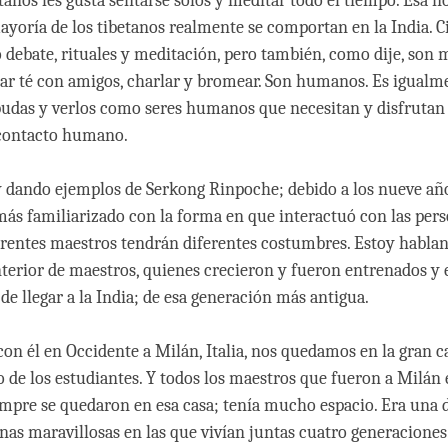
tanos les gusta sentarse solos y meditar todo el tiempo. Esa n
mayoría de los tibetanos realmente se comportan en la India. 
debate, rituales y meditación, pero también, como dije, son 
ar té con amigos, charlar y bromear. Son humanos. Es igualm
udas y verlos como seres humanos que necesitan y disfrutan 
contacto humano.
 dando ejemplos de Serkong Rinpoche; debido a los nueve añ
 más familiarizado con la forma en que interactuó con las perso
erentes maestros tendrán diferentes costumbres. Estoy hablan
terior de maestros, quienes crecieron y fueron entrenados y
 de llegar a la India; de esa generación más antigua.
on él en Occidente a Milán, Italia, nos quedamos en la gran ca
o de los estudiantes. Y todos los maestros que fueron a Milán 
pre se quedaron en esa casa; tenía mucho espacio. Era una d
anas maravillosas en las que vivían juntas cuatro generaciones