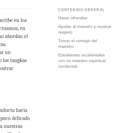
CONTENIDO GENERAL
Hacer ofrendas
scribe en los
Ayudar al maestro y mostrar
actuamos, en
respeto
no abordan el
Tomar el consejo del
as.
maestro
ar un
Estudiantes occidentales
o las tangkas
con un maestro espiritual
occidental
mostrar
onducta hacia
 poco delicado
a nuestras