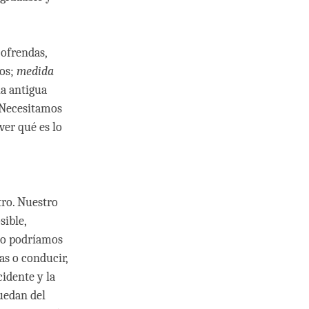
 ofrendas,
dos;
medida
la antigua
 Necesitamos
ver qué es lo
tro. Nuestro
sible,
 o podríamos
as o conducir,
cidente y la
uedan del