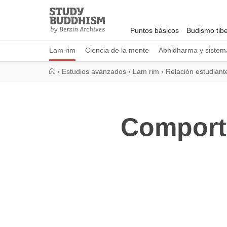
Close
Study
Buddhism
Puntos básicos
Budismo tib
Home
Lam rim
Ciencia de la mente
Abhidharma y sistema
›
Estudios avanzados
›
Lam rim
›
Relación estudian
Comport