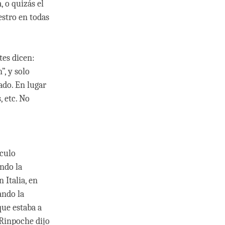
, o quizás el
estro en todas
tes dicen:
”, y solo
ado. En lugar
, etc. No
áculo
ndo la
Italia, en
ando la
que estaba a
 Rinpoche dijo