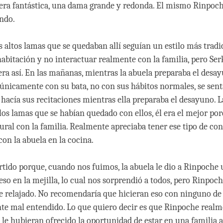
era fantástica, una dama grande y redonda. El mismo Rinpoch
ndo.
 altos lamas que se quedaban allí seguían un estilo más tradi
abitación y no interactuar realmente con la familia, pero Se
ra así. En las mañanas, mientras la abuela preparaba el desay
únicamente con su bata, no con sus hábitos normales, se sent
 hacía sus recitaciones mientras ella preparaba el desayuno. L
 los lamas que se habían quedado con ellos, él era el mejor p
tural con la familia. Realmente apreciaba tener ese tipo de co
on la abuela en la cocina.
tido porque, cuando nos fuimos, la abuela le dio a Rinpoche 
eso en la mejilla, lo cual nos sorprendió a todos, pero Rinpoc
 relajado. No recomendaría que hicieran eso con ninguno de
nte mal entendido. Lo que quiero decir es que Rinpoche real
 le hubieran ofrecido la oportunidad de estar en una familia 