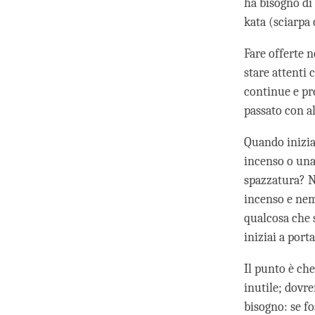
ha bisogno di
kata (sciarpa
Fare offerte 
stare attenti 
continue e pre
passato con a
Quando inizia
incenso o una
spazzatura? N
incenso e nem
qualcosa che 
iniziai a port
Il punto è ch
inutile; dovr
bisogno: se fo