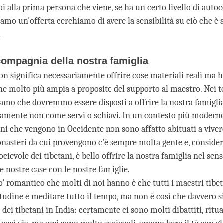
i alla prima persona che viene, se ha un certo livello di autoc
amo un'offerta cerchiamo di avere la sensibilità su ciò che è 
.
 compagnia della nostra famiglia
non significa necessariamente offrire cose materiali reali ma h
e molto più ampia a proposito del supporto al maestro. Nei tes
amo che dovremmo essere disposti a offrire la nostra famiglia
vviamente non come servi o schiavi. In un contesto più moderno
ni che vengono in Occidente non sono affatto abituati a vivere
nasteri da cui provengono c'è sempre molta gente e, conside
ocievole dei tibetani, è bello offrire la nostra famiglia nel senso
e nostre case con le nostre famiglie.
’ romantico che molti di noi hanno è che tutti i maestri tibe
litudine e meditare tutto il tempo, ma non è così che davvero 
dei tibetani in India: certamente ci sono molti dibattiti, ritual