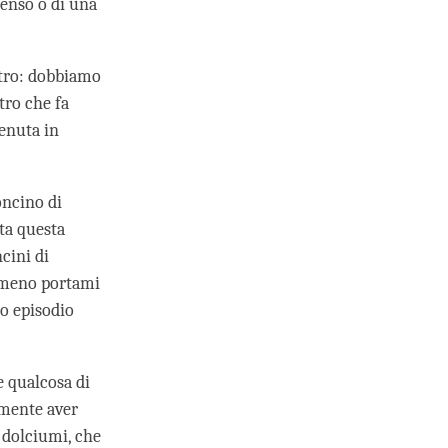
censo o di una
stro: dobbiamo
tro che fa
venuta in
oncino di
ta questa
cini di
almeno portami
to episodio
 qualcosa di
amente aver
e dolciumi, che