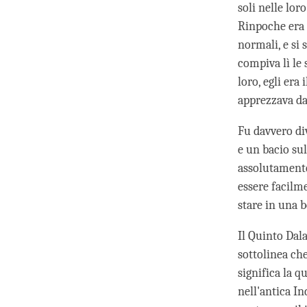
soli nelle lo
Rinpoche era d
normali, e si 
compiva lì le 
loro, egli era
apprezzava da
Fu davvero di
e un bacio sul
assolutamente
essere facilm
stare in una b
Il Quinto Dala
sottolinea ch
significa la 
nell'antica I