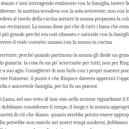
ro stanze e non interagendo realmente con la famiglia, invece 
iverso: la mattina scendeva con la sola sottoveste, non con le
sedeva al tavolo della cucina mentre la nonna preparava la col
sue recitazioni. La nonna disse poi che di tutti i lama che eran
 il più grande perché era così rilassato e naturale con la famigli
vvero il reale contatto umano con la nonna in cucina.
vertente, perché quando partimmo la nonna gli diede un gran
la guancia: la cosa fu un po’ scioccante per tutti, non per Rin
 a suo agio. Consiglierei di non farlo con i propri maestri po
ente frainteso: il punto è che Rinpoce davvero apprezzò l'oppo
ella e amorevole famiglia, per lui fu un piacere.
i Lama, nel suo testo di lam-rim nella sezione riguardante il f
e dobbiamo considerare il tempo, il luogo e la misura appropri
quantità di ciò che diamo: quanto avrebbe potuto essere approp
ndia potrebbe non esserlo nei nostri tempi moderni, dobbiamo 