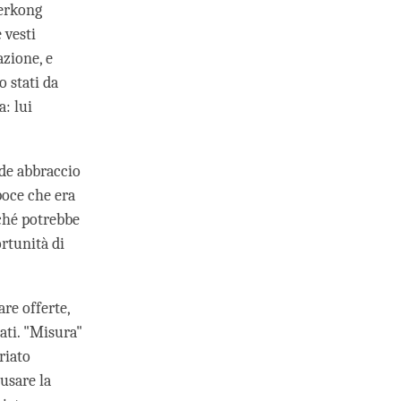
Serkong
 vesti
azione, e
o stati da
a: lui
de abbraccio
poce che era
iché potrebbe
rtunità di
are offerte,
ati. "Misura"
riato
usare la