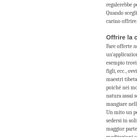
regalerebbe po
Quando scegli
carino offrire
Offrire la
Fare offerte 
un'applicazion
esempio trovi
figli, ecc., o
maestri tibeta
poiché nei mo
natura assai s
mangiare nell
Un mito un po
sedersi in so
maggior parte 