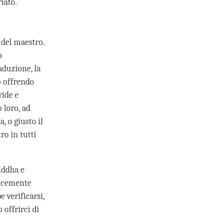
iato.
 del maestro.
o
aduzione, la
o offrendo
vide e
 loro, ad
, o giusto il
ro in tutti
uddha e
licemente
 verificarsi,
offrirci di