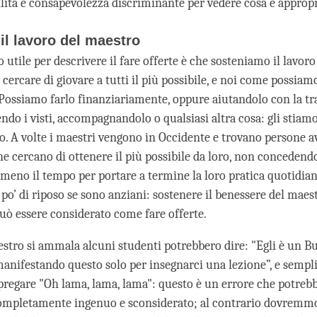
ilità e consapevolezza discriminante per vedere cosa è appropr
il lavoro del maestro
utile per descrivere il fare offerte è che sosteniamo il lavoro
 cercare di giovare a tutti il più possibile, e noi come possiam
Possiamo farlo finanziariamente, oppure aiutandolo con la tr
ndo i visti, accompagnandolo o qualsiasi altra cosa: gli stiam
o. A volte i maestri vengono in Occidente e trovano persone a
che cercano di ottenere il più possibile da loro, non concedendo
eno il tempo per portare a termine la loro pratica quotidiana
o’ di riposo se sono anziani: sostenere il benessere del maest
uò essere considerato come fare offerte.
stro si ammala alcuni studenti potrebbero dire: "Egli è un B
manifestando questo solo per insegnarci una lezione”, e semp
pregare "Oh lama, lama, lama": questo è un errore che potrebbe
mpletamente ingenuo e sconsiderato; al contrario dovremmo 