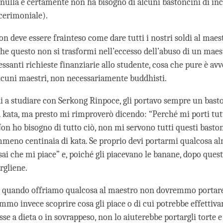
 nulla e certamente non ha bisogno di alcuni bastoncini di in
 cerimoniale).
non deve essere frainteso come dare tutti i nostri soldi al mae
che questo non si trasformi nell’eccesso dell’abuso di un maes
ssanti richieste finanziarie allo studente, cosa che pure è av
lcuni maestri, non necessariamente buddhisti.
i a studiare con Serkong Rinpoce, gli portavo sempre un bast
 kata, ma presto mi rimproverò dicendo: “Perché mi porti tut
on ho bisogno di tutto ciò, non mi servono tutti questi baston
meno centinaia di kata. Se proprio devi portarmi qualcosa 
sai che mi piace” e, poiché gli piacevano le banane, dopo ques
argliene.
e quando offriamo qualcosa al maestro non dovremmo portare
emmo invece scoprire cosa gli piace o di cui potrebbe effettiv
sse a dieta o in sovrappeso, non lo aiuterebbe portargli torte 