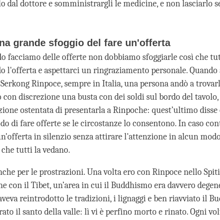
 dal dottore e somministrargli le medicine, e non lasciarlo
na grande sfoggio del fare un'offerta
do facciamo delle offerte non dobbiamo sfoggiarle così che tu
o l'offerta e aspettarci un ringraziamento personale. Quando
 Serkong Rinpoce, sempre in Italia, una persona andò a trovar
 con discrezione una busta con dei soldi sul bordo del tavolo,
zione ostentata di presentarla a Rinpoche: quest’ultimo disse
 di fare offerte se le circostanze lo consentono. In caso contr
n'offerta in silenzio senza attirare l'attenzione in alcun mod
che tutti la vedano.
che per le prostrazioni. Una volta ero con Rinpoce nello Spiti,
ne con il Tibet, un’area in cui il Buddhismo era davvero degen
veva reintrodotto le tradizioni, i lignaggi e ben riavviato il 
ato il santo della valle: lì vi è perfino morto e rinato. Ogni v