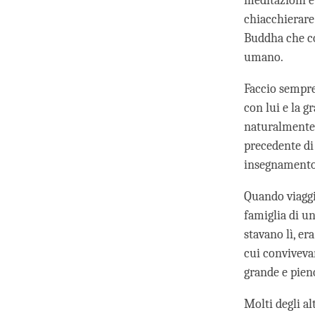
meditazioni e 
chiacchierare
Buddha che co
umano.
Faccio sempre
con lui e la g
naturalmente 
precedente di
insegnamento 
Quando viaggia
famiglia di u
stavano lì, er
cui conviveva
grande e pieno
Molti degli a