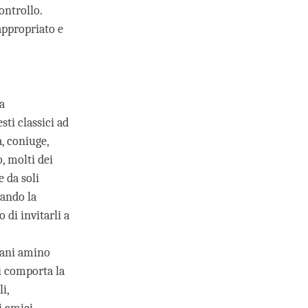
ontrollo.
appropriato e
a
ti classici ad
, coniuge,
, molti dei
 da soli
rando la
 di invitarli a
tani amino
si comporta la
i,