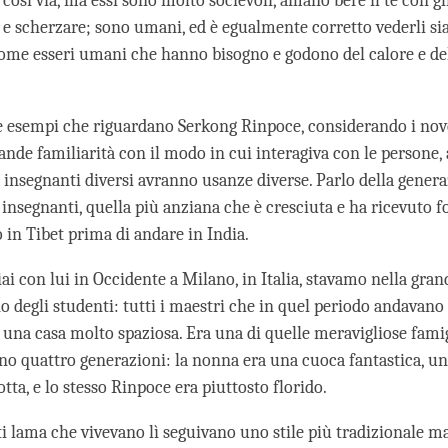
così via, ma essi sono molto socievoli, amano bere il tè con gl
 e scherzare; sono umani, ed è egualmente corretto vederli s
me esseri umani che hanno bisogno e godono del calore e de
 esempi che riguardano Serkong Rinpoce, considerando i nove
rande familiarità con il modo in cui interagiva con le persone,
insegnanti diversi avranno usanze diverse. Parlo della gener
 insegnanti, quella più anziana che è cresciuta e ha ricevuto 
in Tibet prima di andare in India.
i con lui in Occidente a Milano, in Italia, stavamo nella gran
no degli studenti: tutti i maestri che in quel periodo andavano
a una casa molto spaziosa. Era una di quelle meravigliose famig
no quattro generazioni: la nonna era una cuoca fantastica, un
tta, e lo stesso Rinpoce era piuttosto florido.
lti lama che vivevano lì seguivano uno stile più tradizionale 