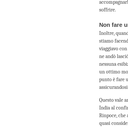
accompagnarlo
soffrire.
Non fare u
Inoltre, quan
stiamo facend
viaggiavo con
ne andò lasciò
nessuna esibi
un ottimo modo
punto è fare u
assicurandosi 
Questo vale an
India al confi
Rinpoce, che a
quasi consider