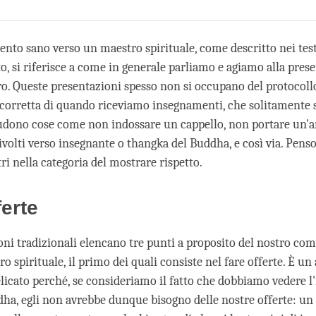
Share
Bookmark
on
facebook
nto sano verso un maestro spirituale, come descritto nei test
o, si riferisce a come in generale parliamo e agiamo alla pres
o. Queste presentazioni spesso non si occupano del protocoll
a corretta di quando riceviamo insegnamenti, che solitamente 
ludono cose come non indossare un cappello, non portare un'
rivolti verso insegnante o thangka del Buddha, e così via. Pens
tri nella categoria del mostrare rispetto.
ferte
oni tradizionali elencano tre punti a proposito del nostro c
ro spirituale, il primo dei quali consiste nel fare offerte. È 
licato perché, se consideriamo il fatto che dobbiamo vedere l
a, egli non avrebbe dunque bisogno delle nostre offerte: u