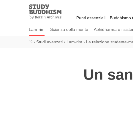
Close
Study
Buddhism
Punti essenziali
Buddhismo t
Home
Lam-rim
Scienza della mente
Abhidharma e i sistem
›
Studi avanzati
›
Lam-rim
›
La relazione studente-m
Un san