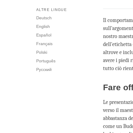
ALTRE LINGUE
Deutsch
Il comportame
English
sull'argoment
Español
nostro maestr
Français
dell'etichett
altrove e inc
Polski
avere i piedi 
Português
tutto ciò rien
Русский
Fare of
Le presentazi
verso il maest
abbastanza de
come un Buddh