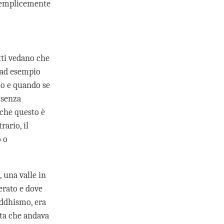
 semplicemente
tti vedano che
 ad esempio
lo e quando se
 senza
 che questo è
ario, il
o o
 una valle in
erato e dove
Buddhismo, era
olta che andava