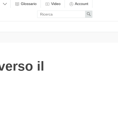
Glossario
Video
Account
Enter
Search
search
term
erso il