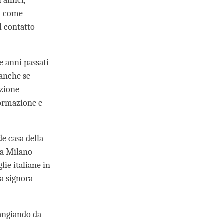
i amici,
ia come
l contatto
 anni passati
 anche se
azione
formazione e
de casa della
 a Milano
lie italiane in
a signora
mangiando da