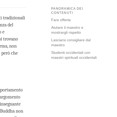
PANORAMICA DEI
CONTENUTI
i tradizionali
Fare offerte
enza del
Aiutare il maestro e
o e
mostrargli rispetto
si trovano
Lasciarsi consigliare dal
maestro
arma, non
o però che
Studenti occidentali con
maestri spirituali occidentali
omportamento
un argomento
'insegnante
n Buddha non