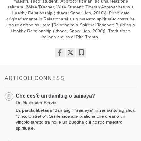
maestri, saggi studenti. Approcci tibetani ad una relazione
salutare. [Wise Teacher, Wise Student: Tibetan Approaches to a
Healthy Relationship (Ithaca: Snow Lion, 2010)]. Pubblicato
originariamente in Relazionarsi a un maestro spirituale: costruire
una relazione salutare [Relating to a Spiritual Teacher: Building a
Healthy Relationship (Ithaca, Snow Lion, 2000)]. Traduzione
italiana a cura di Rita Trento.
Share
Bookmark
on
facebook
ARTICOLI CONNESSI
Che cos’è un damtsig o samaya?
Dr. Alexander Berzin
La parola tibetana “damtsig,” “samaya” in sanscrito significa
“vincolo stretto”. Si riferisce alle pratiche che creano un
vincolo stretto tra noi e un Buddha o il nostro maestro
spirituale.