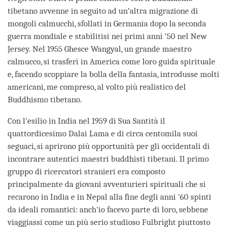
tibetano avvenne in seguito ad un’altra migrazione di
mongoli calmucchi, sfollati in Germania dopo la seconda
guerra mondiale e stabilitisi nei primi anni ’50 nel New
Jersey. Nel 1955 Ghesce Wangyal, un grande maestro
calmucco, si trasferì in America come loro guida spirituale
e, facendo scoppiare la bolla della fantasia, introdusse molti
americani, me compreso, al volto più realistico del
Buddhismo tibetano.
Con l'esilio in India nel 1959 di Sua Santità il
quattordicesimo Dalai Lama e di circa centomila suoi
seguaci, si aprirono più opportunità per gli occidentali di
incontrare autentici maestri buddhisti tibetani. Il primo
gruppo di ricercatori stranieri era composto
principalmente da giovani avventurieri spirituali che si
recarono in India e in Nepal alla fine degli anni '60 spinti
da ideali romantici: anch'io facevo parte di loro, sebbene
viaggiassi come un più serio studioso Fulbright piuttosto