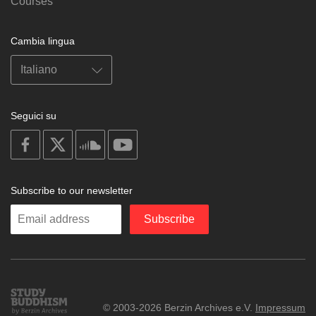
Courses
Cambia lingua
Seguici su
on
on
on
on
facebook
X
soundcloud
youtube
Subscribe to our newsletter
Enter
Subscribe
your
email
Study
© 2003-2026 Berzin Archives e.V.
Impressum
Buddhism