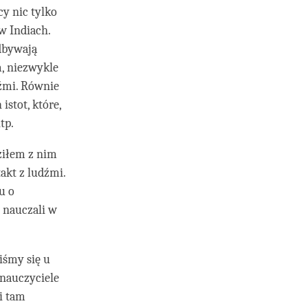
y nic tylko
w Indiach.
odbywają
m, niezwykle
dźmi. Równie
istot, które,
tp.
ziłem z nim
akt z ludźmi.
u o
i nauczali w
iśmy się u
 nauczyciele
i tam