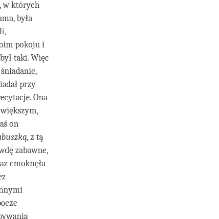
, w których
ama, była
i,
oim pokoju i
był taki. Więc
 śniadanie,
iadał przy
ecytacje. Ona
ajwiększym,
Zaś on
abuszką
, z tą
rawdę zabawne,
raz cmoknęła
ez
 innymi
pocze
ebywania