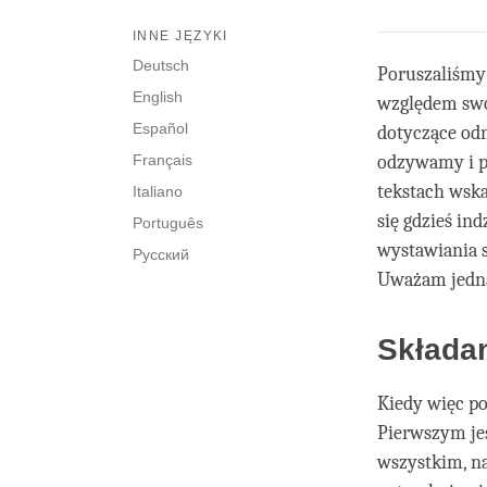
INNE JĘZYKI
Deutsch
Poruszaliśmy 
English
względem swo
Español
dotyczące odn
Français
odzywamy i p
tekstach wsk
Italiano
się gdzieś ind
Português
wystawiania 
Русский
Uważam jedna
Składan
Kiedy więc po
Pierwszym jes
wszystkim, n