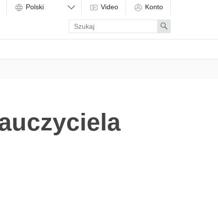
Video
Konto
Enter
Search
search
term
auczyciela