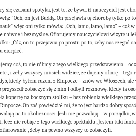
y się czasami spotyka, jest to, że bywa, iż nauczyciel jest chor
ią: “Och, on jest Buddą. On przejawia tę chorobę tylko po to
nauk” więc oni tylko mówią: „Och, lamo, lamo, lamo” – coś w 
ie naiwne i bezmyślne. Ofiarujemy nauczycielowi wizytę u leka
lko: „Cóż, on to przejawia po prostu po to, żeby nas czegoś n
 cierpieć.
ujemy coś, to nie róbmy z tego wielkiego przedstawienia – oc
etc., i żeby wszyscy musieli widzieć, że dajemy ofiarę – tego 
edyś, kiedy byłem razem z Rinpocze – znów we Włoszech, al
ś przyszedł zobaczyć się z nim i odbyli rozmowę. Kiedy ta oso
ła kopertę na bocznym stoliku – bez robienia wielkiego prze
 Rinpocze. On zaś powiedział mi, że to jest bardzo dobry spo
ozwalają na to okoliczności. Jeśli nie pozwalają – w porządku,
, lecz nie robiąc z tego wielkiego spektaklu „Jestem taki fant
 ofiarowanie”, żeby na pewno wszyscy to zobaczyli.