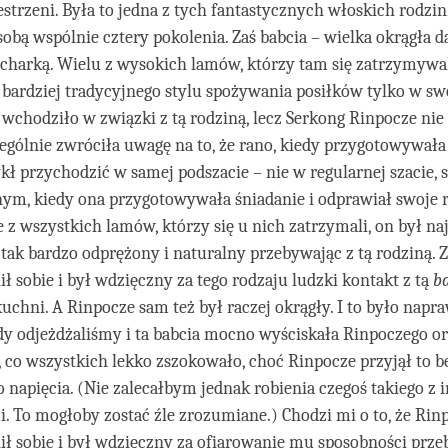
trzeni. Była to jedna z tych fantastycznych włoskich rodzin
sobą wspólnie cztery pokolenia. Zaś babcia – wielka okrągła d
charką. Wielu z wysokich lamów, którzy tam się zatrzymywal
 bardziej tradycyjnego stylu spożywania posiłków tylko w sw
wchodziło w związki z tą rodziną, lecz Serkong Rinpocze nie 
zególnie zwróciła uwagę na to, że rano, kiedy przygotowywała
ł przychodzić w samej podszacie – nie w regularnej szacie, s
ym, kiedy ona przygotowywała śniadanie i odprawiał swoje r
że z wszystkich lamów, którzy się u nich zatrzymali, on był n
tak bardzo odprężony i naturalny przebywając z tą rodziną. 
ł sobie i był wdzięczny za tego rodzaju ludzki kontakt z tą
b
 kuchni. A Rinpocze sam też był raczej okrągły. I to było nap
dy odjeżdżaliśmy i ta babcia mocno wyściskała Rinpoczego o
, co wszystkich lekko zszokowało, choć Rinpocze przyjął to b
 napięcia. (Nie zalecałbym jednak robienia czegoś takiego z
. To mogłoby zostać źle zrozumiane.) Chodzi mi o to, że Rin
ł sobie i był wdzięczny za ofiarowanie mu sposobności prz