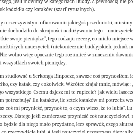
czego, jeśli mówimy w kategoriach Buddy. Z pewnością nie po
zek kadzidła czy kataków (szarf rytualnych).
 o rzeczywistym ofiarowaniu jakiegoś przedmiotu, musimy
nie dochodziło do skrajności nadużywania tego – nauczycie
tkie swoje pieniądze”, tego rodzaju rzeczy, co miało miejsce 
iektórych nauczycieli (niekoniecznie buddyjskich, jednak n
Nie wolno więc opacznie tego rozumieć w znaczeniu dawani
 wszystkich swoich pieniędzy.
m studiować u Serkonga Rinpocze, zawsze coś przynosiłem id
ełko, czy katak, czy cokolwiek. Wkrótce złajał mnie, mówiąc: 
go wszystkiego. Czemu dajesz mi te rupiecie? Jak wielu lasecz
 potrzebuję? Ilu kataków, ile setek kataków mi potrzeba we
sz coś mi przynieść, przynoś to, o czym wiesz, że to lubię”. Lu
rzeczy. Dlatego jeśli zamierzasz przynieść coś nauczycielowi,
o będzie dla niego mało przydatne, lecz sprawdź, czego akur
 co rzeczywiście lubi. A jeśli nauczyciel przestrzega diety al