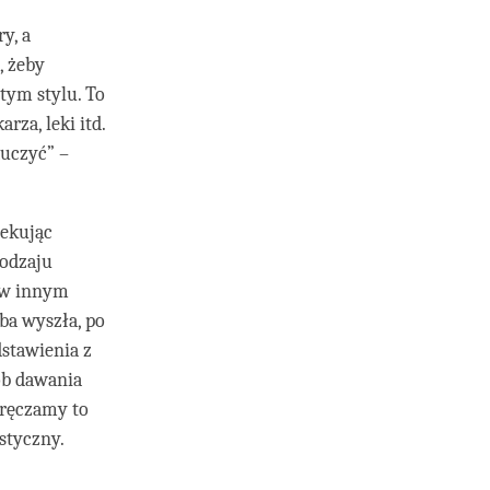
y, a
, żeby
tym stylu. To
rza, leki itd.
auczyć” –
zekując
rodzaju
e w innym
ba wyszła, po
dstawienia z
sób dawania
 wręczamy to
astyczny.