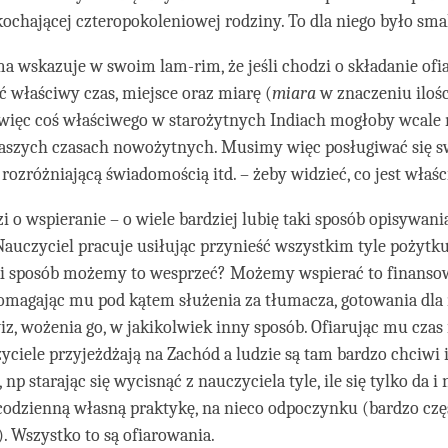
kochającej czteropokoleniowej rodziny. To dla niego było sm
ma wskazuje w swoim lam-rim, że jeśli chodzi o składanie ofi
ć właściwy czas, miejsce oraz miarę (
miara
w znaczeniu ilości
 więc coś właściwego w starożytnych Indiach mogłoby wcale 
aszych czasach nowożytnych. Musimy więc posługiwać się s
 rozróżniającą świadomością itd. – żeby widzieć, co jest właśc
zi o wspieranie – o wiele bardziej lubię taki sposób opisywani
Nauczyciel pracuje usiłując przynieść wszystkim tyle pożytku, 
aki sposób możemy to wesprzeć? Możemy wspierać to finans
omagając mu pod kątem służenia za tłumacza, gotowania dla 
iz, wożenia go, w jakikolwiek inny sposób. Ofiarując mu czas 
ciele przyjeżdżają na Zachód a ludzie są tam bardzo chciwi i
np starając się wycisnąć z nauczyciela tyle, ile się tylko da i 
odzienną własną praktykę, na nieco odpoczynku (bardzo częs
). Wszystko to są ofiarowania.