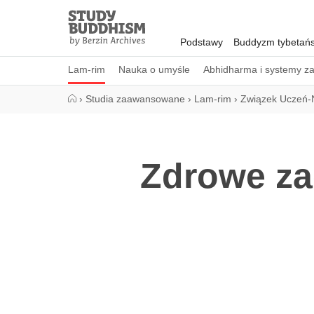
Close
Study
Buddhism
Podstawy
Buddyzm tybetańs
Home
Lam-rim
Nauka o umyśle
Abhidharma i systemy z
›
Studia zaawansowane
›
Lam-rim
›
Związek Uczeń-
Zdrowe za