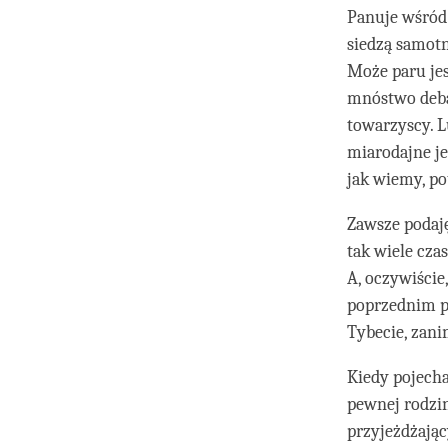
Panuje wśród 
siedzą samotn
Może paru jes
mnóstwo debat
towarzyscy. L
miarodajne je
jak wiemy, po
Zawsze podaj
tak wiele cza
A, oczywiście
poprzednim po
Tybecie, zanim
Kiedy pojech
pewnej rodzin
przyjeżdżają