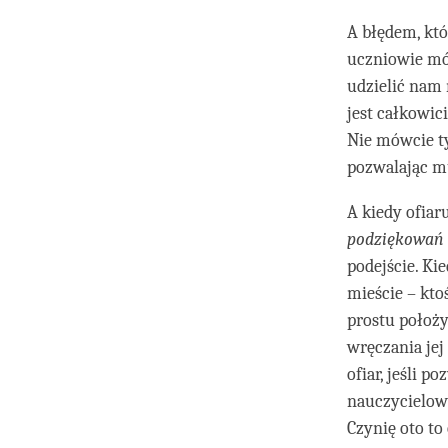
A błędem, któr
uczniowie mów
udzielić nam 
jest całkowic
Nie mówcie ty
pozwalając mu
A kiedy ofiar
podziękowań
podejście. Ki
mieście – kto
prostu położy
wręczania jej
ofiar, jeśli p
nauczycielowi
Czynię oto to