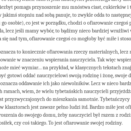
iezbyt pomaga przynoszenie mu mnóstwa ciast, cukierków i 
 w jakimś stopniu nad sobą panuje, to zwykle odda to następne
 go osobie), co jest w porządku, chodzi o ofiarowanie czegoś
la, lecz jeśli mamy wybór, to bądźmy nieco bardziej wrażliwi
 się nad tym, ofiarowanie czegoś co mogłoby być miłe i stos
znacza to koniecznie ofiarowania rzeczy materialnych, lecz 
sowanie w znaczeniu wspierania nauczyciela. Tak więc wspie
może mieć wymiar… na przykład, w klasycznych tekstach zna
ć gotowi oddać nauczycielowi swoją rodzinę i żonę, swoje dz
oznacza oddawanie ich jako niewolników. Lecz w nieco bardz
 ramach, wiem, że wielu tybetańskich nauczycieli przyjeżdż
est przyzwyczajonych do mieszkania samotnie. Tybetańczycy 
w klasztorach jest zawsze pełno ludzi itd. Bardzo miłe jest of
roszenia do swojego domu, żeby nauczyciel był razem z rodzin
siłek, czy coś takiego. To jest ofiarowanie swojej rodziny.