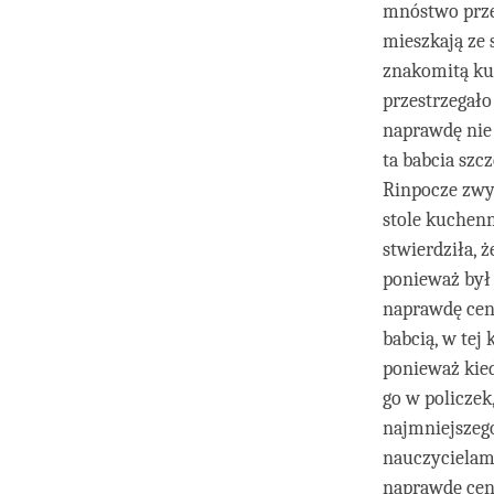
mnóstwo przes
mieszkają ze 
znakomitą ku
przestrzegało
naprawdę nie 
ta babcia szc
Rinpocze zwyk
stole kuchenn
stwierdziła, 
ponieważ był 
naprawdę ceni
babcią, w tej
ponieważ kie
go w policzek
najmniejszego
nauczycielami
naprawdę ceni