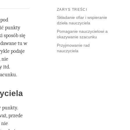
ZARYS TREŚCI
Składanie ofiar i wspieranie
 pod
dzieła nauczyciela
ić punkty
Pomaganie nauczycielowi a
i sposób się
okazywanie szacunku
odawane tu w
Przyjmowanie rad
ykle podaje
nauczyciela
 nie
 itd.
zacunku.
yciela
y punkty.
waż, przede
 nie