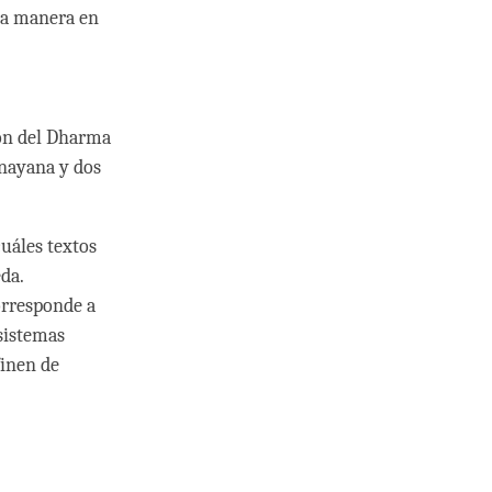
la manera en
ión del Dharma
inayana y dos
uáles textos
da.
orresponde a
sistemas
finen de