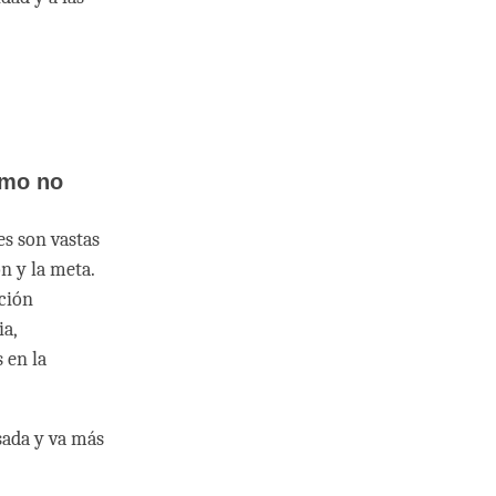
omo no
s son vastas
n y la meta.
ación
ia,
 en la
sada y va más