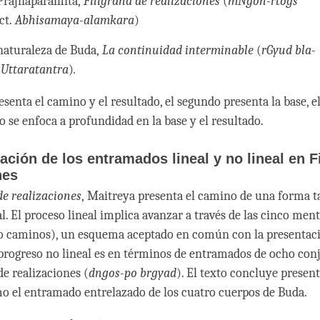
 Prajnaparamita,
Filigrana de realizaciones
(
mNgon-rtogs
ct.
Abhisamaya-alamkara
)
 naturaleza de Buda,
La continuidad interminable
(
rGyud bla-
.
Uttaratantra
)
.
senta el camino y el resultado, el segundo presenta la base, e
o se enfoca a profundidad en la base y el resultado.
ación de los entramados lineal y no lineal en F
ones
de realizaciones
, Maitreya presenta el camino de una forma ta
. El proceso lineal implica avanzar a través de las cinco ment
o caminos), un esquema aceptado en común con la presentaci
progreso no lineal es en términos de entramados de ocho con
de realizaciones (
dngos-po brgyad
). El texto concluye presen
o el entramado entrelazado de los cuatro cuerpos de Buda.