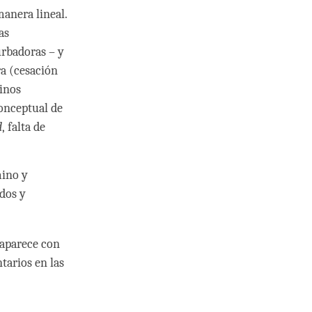
anera lineal.
as
urbadoras – y
ra (cesación
inos
conceptual de
d
, falta de
mino y
dos y
 aparece con
tarios en las