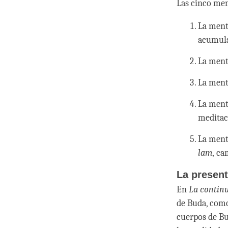
Las cinco men
La ment
acumula
La ment
La mente
La mente
meditac
La ment
lam
, ca
La presen
En
La contin
de Buda, como
cuerpos de Bu