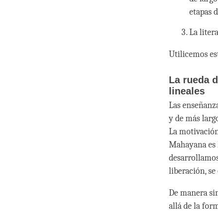
etapas d
La liter
Utilicemos e
La rueda d
lineales
Las enseñanza
y de más larg
La motivación
Mahayana es l
desarrollamos
liberación, s
De manera sim
allá de la fo