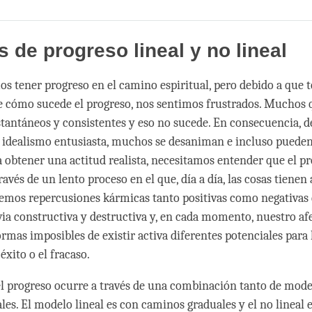
Share
Bookmark
on
facebook
 de progreso lineal y no lineal
s tener progreso en el camino espiritual, pero debido a que 
de cómo sucede el progreso, nos sentimos frustrados. Muchos 
stantáneos y consistentes y eso no sucede. En consecuencia, 
de idealismo entusiasta, muchos se desaniman e incluso pueden
a obtener una actitud realista, necesitamos entender que el p
avés de un lento proceso en el que, día a día, las cosas tienen 
emos repercusiones kármicas tanto positivas como negativas 
ia constructiva y destructiva y, en cada momento, nuestro a
rmas imposibles de existir activa diferentes potenciales para le
 éxito o el fracaso.
 el progreso ocurre a través de una combinación tanto de mode
les. El modelo lineal es con caminos graduales y el no lineal 