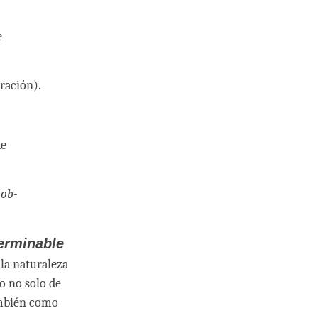
e
ración).
de
lob-
terminable
 la naturaleza
o no solo de
ambién como