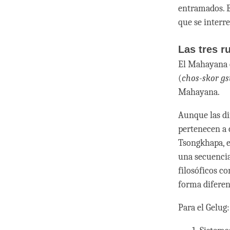
entramados. E
que se interr
Las tres r
El Mahayana o
(
chos-skor g
Mahayana.
Aunque las di
pertenecen a 
Tsongkhapa, e
una secuencia
filosóficos co
forma diferen
Para el Gelug: