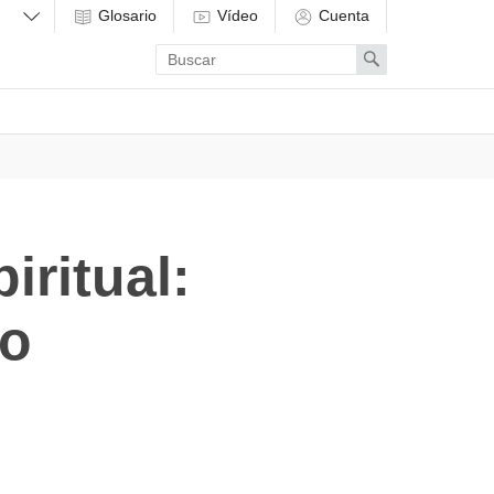
Glosario
Vídeo
Cuenta
Enter
Search
search
term
iritual:
do