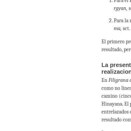
Para el
rgyan,
s
Para la
ma,
sct
El primero pre
resultado, per
La present
realizaci
En
Filigrana 
como no lineal
camino (cinc
Hinayana. El 
entrelazados 
resultado com