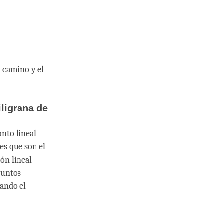
l camino y el
iligrana de
nto lineal
es que son el
ón lineal
juntos
tando el