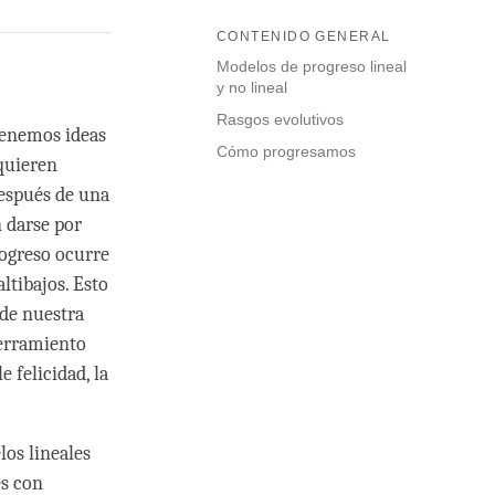
CONTENIDO GENERAL
Modelos de progreso lineal
y no lineal
Rasgos evolutivos
tenemos ideas
Cómo progresamos
quieren
después de una
 darse por
rogreso ocurre
altibajos. Esto
de nuestra
ferramiento
 felicidad, la
los lineales
es con