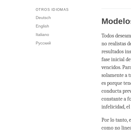
OTROS IDIOMAS
Deutsch
Modelos
English
Italiano
Todos deseamo
Русский
no realistas 
resultados in
fase inicial 
vencidos. Par
solamente a tr
es porque ten
conducta prev
constante a fo
infelicidad, el
Por lo tanto,
como no linea