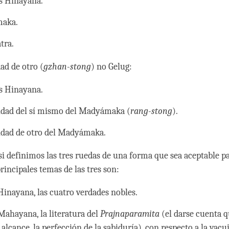
s Hinayana.
aka.
tra.
ad de otro (
gzhan-stong
) no Gelug:
s Hinayana.
idad del sí mismo del Madyámaka (
rang-stong
).
idad de otro del Madyámaka.
si definimos las tres ruedas de una forma que sea aceptable pa
principales temas de las tres son:
Hinayana, las cuatro verdades nobles.
Mahayana, la literatura del
Prajnaparamita
(el darse cuenta 
 alcance, la perfección de la sabiduría), con respecto a la vacui