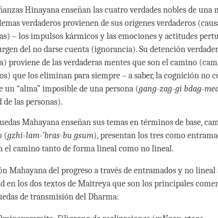
ñanzas Hinayana enseñan las cuatro verdades nobles de una m
lemas verdaderos provienen de sus orígenes verdaderos (caus
as) – los impulsos kármicos y las emociones y actitudes pert
rgen del no darse cuenta (ignorancia). Su detención verdade
a) proviene de las verdaderas mentes que son el camino (cam
os) que los eliminan para siempre – a saber, la cognición no 
 de un “alma” imposible de una persona (
gang-zag-gi bdag-me
 de las personas).
ruedas Mahayana enseñan sus temas en términos de base, ca
o (
gzhi-lam-’bras-bu gsum
), presentan los tres como entrama
n el camino tanto de forma lineal como no lineal.
ón Mahayana del progreso a través de entramados y no lineal
d en los dos textos de Maitreya que son los principales comen
ruedas de transmisión del Dharma: