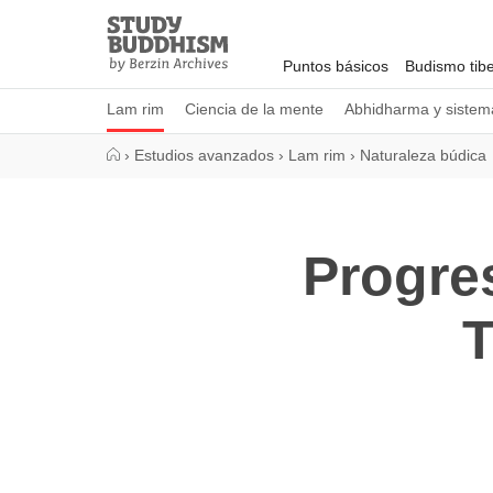
Close
Study
Buddhism
Puntos básicos
Budismo tib
Home
Lam rim
Ciencia de la mente
Abhidharma y sistema
›
Estudios avanzados
›
Lam rim
›
Naturaleza búdica
Progres
T