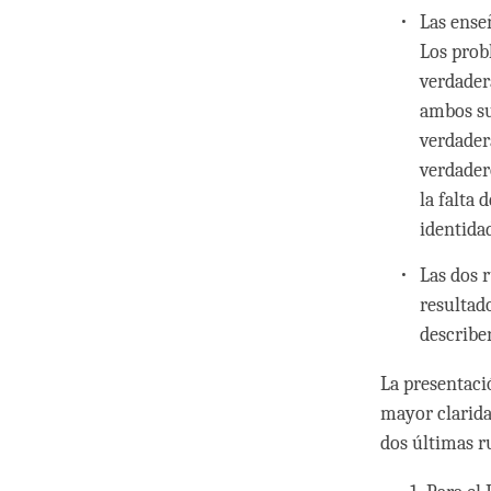
Las ense
Los prob
verdader
ambos su
verdader
verdader
la falta
identidad
Las dos 
resultad
describe
La presentaci
mayor clarida
dos últimas 