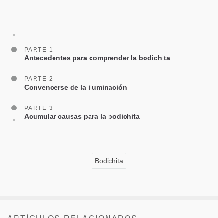
Share
Bookmark
on
facebook
PARTE 1
Antecedentes para comprender la bodichita
PARTE 2
Convencerse de la iluminación
PARTE 3
Acumular causas para la bodichita
Bodichita